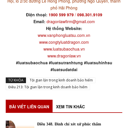
Hội, lô 2/3c đường Lê Hồng Phong, phường Ngô Quyền, thành
phố Hải Phòng
Điện thoại:
1900 599 979
/
098.301.9109
Email:
dragonlawfirm@gmail.com
Hệ thống Website:
www.vanphongluatsu.com.vn
www.congtyluatdragon.com
www.luatsubaochua.vn
www.dragonlaw.vn
#luatsubaochua #luatsutranhtung #luatsuhinhsu
#luatsudatdai
TỪ KHÓA
Tội gian lận trong kinh doanh bảo hiểm
Điều 213: Tội gian lận trong kinh doanh bảo hiểm
BÀI VIẾT LIÊN QUAN
XEM TIN KHÁC
Điều 348. Đình chỉ xét xử phúc thẩm