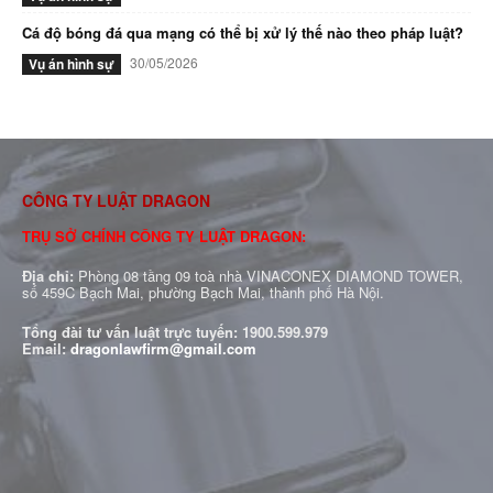
Cá độ bóng đá qua mạng có thể bị xử lý thế nào theo pháp luật?
30/05/2026
Vụ án hình sự
CÔNG TY LUẬT DRAGON
TRỤ SỞ CHÍNH CÔNG TY LUẬT DRAGON:
Địa chỉ:
Phòng 08 tầng 09 toà nhà VINACONEX DIAMOND TOWER,
số 459C Bạch Mai, phường Bạch Mai, thành phố Hà Nội.
Tổng đài tư vấn luật trực tuyến:
1900.599.979
Email:
dragonlawfirm@gmail.com