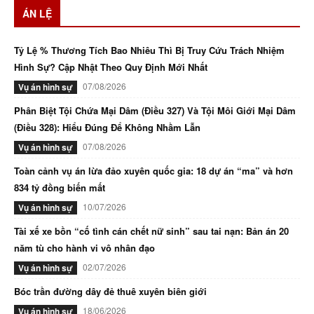
ÁN LỆ
Tỷ Lệ % Thương Tích Bao Nhiêu Thì Bị Truy Cứu Trách Nhiệm
Hình Sự? Cập Nhật Theo Quy Định Mới Nhất
07/08/2026
Vụ án hình sự
Phân Biệt Tội Chứa Mại Dâm (Điều 327) Và Tội Môi Giới Mại Dâm
(Điều 328): Hiểu Đúng Để Không Nhầm Lẫn
07/08/2026
Vụ án hình sự
Toàn cảnh vụ án lừa đảo xuyên quốc gia: 18 dự án “ma” và hơn
834 tỷ đồng biến mất
10/07/2026
Vụ án hình sự
Tài xế xe bồn “cố tình cán chết nữ sinh” sau tai nạn: Bản án 20
năm tù cho hành vi vô nhân đạo
02/07/2026
Vụ án hình sự
Bóc trần đường dây đẻ thuê xuyên biên giới
18/06/2026
Vụ án hình sự