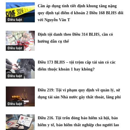
Cần áp dụng tình tiết định khung tăng nặng
quy định tại điểm d khoản 2 Điều 168 BLHS đối
Điều luật
với Nguyễn Văn T
Định tội danh theo Điều 314 BLHS, cần có
hướng dẫn cụ thể
Điều luật
Điều 173 BLHS – tội trộm cắp tài sản có các
điểm thuộc khoản 1 hay không?
Điều luật
Điều 219: Tội vi phạm quy định về quản lý, sử
dụng tài sản Nhà nước gây thất thoát, lãng phí
Điều luật
Điều 216. Tội trốn đóng bảo hiểm xã hội, bảo
hiểm y tế, bảo hiểm thất nghiệp cho người lao