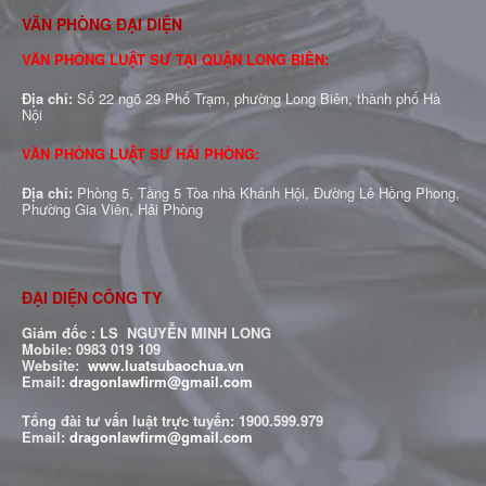
VĂN PHÒNG ĐẠI DIỆN
VĂN PHÒNG LUẬT SƯ TẠI QUẬN LONG BIÊN:
Địa chỉ:
Số 22 ngõ 29 Phố Trạm, phường Long Biên, thành phố Hà
Nội
VĂN PHÒNG LUẬT SƯ HẢI PHÒNG:
Địa chỉ:
Phòng 5, Tầng 5 Tòa nhà Khánh Hội, Đường Lê Hồng Phong,
Phường Gia Viên, Hải Phòng
ĐẠI DIỆN CÔNG TY
Giám đốc : LS NGUYỄN MINH LONG
Mobile: 0983 019 109
Website:
www.luatsubaochua.vn
Email:
dragonlawfirm@gmail.com
Tổng đài tư vấn luật trực tuyến:
1900.599.979
Email:
dragonlawfirm@gmail.com