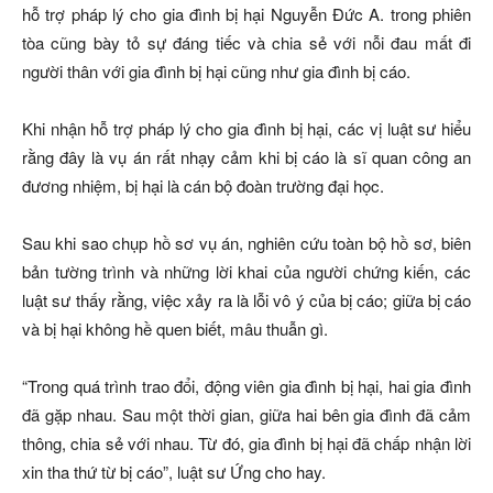
hỗ trợ pháp lý cho gia đình bị hại Nguyễn Đức A. trong phiên
tòa cũng bày tỏ sự đáng tiếc và chia sẻ với nỗi đau mất đi
người thân với gia đình bị hại cũng như gia đình bị cáo.
Khi nhận hỗ trợ pháp lý cho gia đình bị hại, các vị luật sư hiểu
rằng đây là vụ án rất nhạy cảm khi bị cáo là sĩ quan công an
đương nhiệm, bị hại là cán bộ đoàn trường đại học.
Sau khi sao chụp hồ sơ vụ án, nghiên cứu toàn bộ hồ sơ, biên
bản tường trình và những lời khai của người chứng kiến, các
luật sư thấy rằng, việc xảy ra là lỗi vô ý của bị cáo; giữa bị cáo
và bị hại không hề quen biết, mâu thuẫn gì.
“Trong quá trình trao đổi, động viên gia đình bị hại, hai gia đình
đã gặp nhau. Sau một thời gian, giữa hai bên gia đình đã cảm
thông, chia sẻ với nhau. Từ đó, gia đình bị hại đã chấp nhận lời
xin tha thứ từ bị cáo”, luật sư Ứng cho hay.