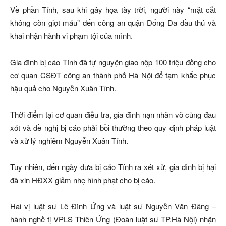
Về phần Tính, sau khi gây họa tày trời, người này “mặt cắt
không còn giọt máu” đến công an quận Đống Đa đầu thú và
khai nhận hành vi phạm tội của mình.
Gia đình bị cáo Tính đã tự nguyện giao nộp 100 triệu đồng cho
cơ quan CSĐT công an thành phố Hà Nội để tạm khắc phục
hậu quả cho Nguyễn Xuân Tính.
Thời điểm tại cơ quan điều tra, gia đình nạn nhân vô cùng đau
xót và đề nghị bị cáo phải bồi thường theo quy định pháp luật
và xử lý nghiêm Nguyễn Xuân Tính.
Tuy nhiên, đến ngày đưa bị cáo Tính ra xét xử, gia đình bị hại
đã xin HĐXX giảm nhẹ hình phạt cho bị cáo.
Hai vị luật sư Lê Đình Ứng và luật sư Nguyễn Văn Đãng –
hành nghề tị VPLS Thiên Ứng (Đoàn luật sư TP.Hà Nội) nhận