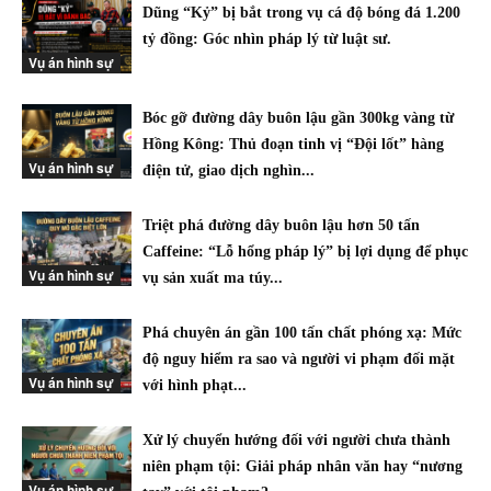
Dũng “Kỷ” bị bắt trong vụ cá độ bóng đá 1.200
tỷ đồng: Góc nhìn pháp lý từ luật sư.
Vụ án hình sự
Bóc gỡ đường dây buôn lậu gần 300kg vàng từ
Hồng Kông: Thủ đoạn tinh vị “Đội lốt” hàng
Vụ án hình sự
điện tử, giao dịch nghìn...
Triệt phá đường dây buôn lậu hơn 50 tấn
Caffeine: “Lỗ hổng pháp lý” bị lợi dụng để phục
Vụ án hình sự
vụ sản xuất ma túy...
Phá chuyên án gần 100 tấn chất phóng xạ: Mức
độ nguy hiểm ra sao và người vi phạm đối mặt
Vụ án hình sự
với hình phạt...
Xử lý chuyển hướng đối với người chưa thành
niên phạm tội: Giải pháp nhân văn hay “nương
Vụ án hình sự