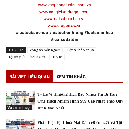
www.vanphongluatsu.com.vn
www.congtyluatdragon.com
www.luatsubaochua.vn
www.dragonlaw.vn
#luatsubaochua #luatsutranhtung #luatsuhinhsu
#luatsudatdai
TỪ KHÓA
công án bắn người
luật sư bào chữa
Tội vô ý làm chết người
truy tố
BÀI VIẾT LIÊN QUAN
XEM TIN KHÁC
Tỷ Lệ % Thương Tích Bao Nhiêu Thì Bị Truy
Cứu Trách Nhiệm Hình Sự? Cập Nhật Theo Quy
Vụ án hình sự
Định Mới Nhất
Phân Biệt Tội Chứa Mại Dâm (Điều 327) Và Tội