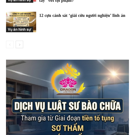
tay” với tội phạm?
12 cựu cảnh sát ‘giải cứu người nghiện’ lĩnh án
Vụ án hình sự