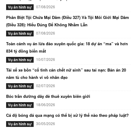
07/08/2026
Vụ án hình sự
Phân Biệt Tội Chứa Mại Dâm (Điều 327) Và Tội Môi Giới Mại Dâm
(Điều 328): Hiểu Đúng Để Không Nhầm Lẫn
07/08/2026
Vụ án hình sự
Toàn cảnh vụ án lừa đảo xuyên quốc gia: 18 dự án “ma” và hơn
834 tỷ đồng biến mất
10/07/2026
Vụ án hình sự
Tài xế xe bồn “cố tình cán chết nữ sinh” sau tai nạn: Bản án 20
năm tù cho hành vi vô nhân đạo
02/07/2026
Vụ án hình sự
Bóc trần đường dây đẻ thuê xuyên biên giới
18/06/2026
Vụ án hình sự
Cá độ bóng đá qua mạng có thể bị xử lý thế nào theo pháp luật?
30/05/2026
Vụ án hình sự