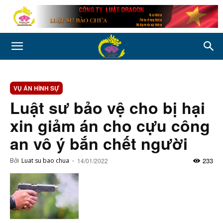
VỤ ÁN HÌNH SỰ
Luật sư bảo vệ cho bị hại
xin giảm án cho cựu công
an vô ý bắn chết người
233
Bởi
Luat su bao chua
-
14/01/2022