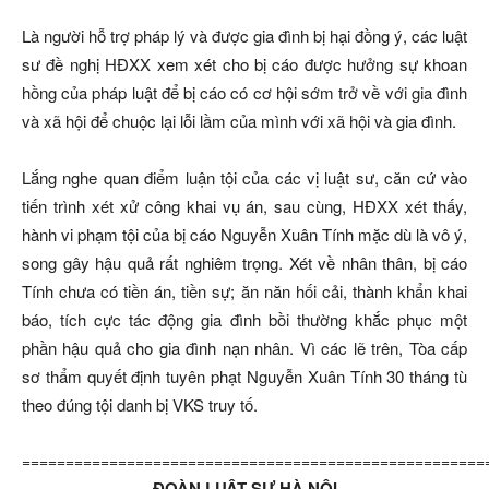
Là người hỗ trợ pháp lý và được gia đình bị hại đồng ý, các luật
sư đề nghị HĐXX xem xét cho bị cáo được hưởng sự khoan
hồng của pháp luật để bị cáo có cơ hội sớm trở về với gia đình
và xã hội để chuộc lại lỗi lầm của mình với xã hội và gia đình.
Lắng nghe quan điểm luận tội của các vị luật sư, căn cứ vào
tiến trình xét xử công khai vụ án, sau cùng, HĐXX xét thấy,
hành vi phạm tội của bị cáo Nguyễn Xuân Tính mặc dù là vô ý,
song gây hậu quả rất nghiêm trọng. Xét về nhân thân, bị cáo
Tính chưa có tiền án, tiền sự; ăn năn hối cải, thành khẩn khai
báo, tích cực tác động gia đình bồi thường khắc phục một
phần hậu quả cho gia đình nạn nhân. Vì các lẽ trên, Tòa cấp
sơ thẩm quyết định tuyên phạt Nguyễn Xuân Tính 30 tháng tù
theo đúng tội danh bị VKS truy tố.
=====================================================
ĐOÀN LUẬT SƯ HÀ NỘI