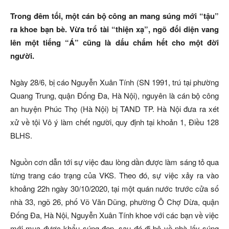
Trong đêm tối, một cán bộ công an mang súng mới “tậu”
ra khoe bạn bè. Vừa trổ tài “thiện xạ”, ngõ đối diện vang
lên một tiếng “Á” cũng là dấu chấm hết cho một đời
người.
Ngày 28/6, bị cáo Nguyễn Xuân Tính (SN 1991, trú tại phường
Quang Trung, quận Đống Đa, Hà Nội), nguyên là cán bộ công
an huyện Phúc Thọ (Hà Nội) bị TAND TP. Hà Nội đưa ra xét
xử về tội Vô ý làm chết người, quy định tại khoản 1, Điều 128
BLHS.
Nguồn cơn dẫn tới sự việc đau lòng dần được làm sáng tỏ qua
từng trang cáo trạng của VKS. Theo đó, sự việc xảy ra vào
khoảng 22h ngày 30/10/2020, tại một quán nước trước cửa số
nhà 33, ngõ 26, phố Võ Văn Dũng, phường Ô Chợ Dừa, quận
Đống Đa, Hà Nội, Nguyễn Xuân Tính khoe với các bạn về việc
mới mua được khẩu súng đẹp, sau đó đi bộ về nhà lấy súng