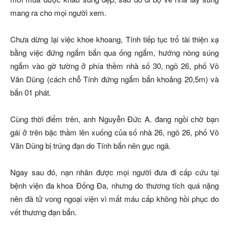
mang ra cho mọi người xem.
Chưa dừng lại việc khoe khoang, Tính tiếp tục trổ tài thiện xạ
bằng việc đứng ngắm bắn qua ống ngắm, hướng nòng súng
ngắm vào gờ tường ở phía thềm nhà số 30, ngõ 26, phố Võ
Văn Dũng (cách chỗ Tính đứng ngắm bắn khoảng 20,5m) và
bắn 01 phát.
Cùng thời điểm trên, anh Nguyễn Đức A. đang ngồi chờ bạn
gái ở trên bậc thầm lên xuống của số nhà 26, ngõ 26, phố Võ
Văn Dũng bị trúng đạn do Tính bắn nên gục ngã.
Ngay sau đó, nạn nhân được mọi người đưa đi cấp cứu tại
bệnh viện đa khoa Đống Đa, nhưng do thương tích quá nặng
nên đã tử vong ngoại viện vì mất máu cấp không hồi phục do
vết thương đạn bắn.