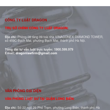
CÔNG TY LUẬT DRAGON
TRỤ SỞ CHÍNH CÔNG TY LUẬT DRAGON:
Địa chỉ:
Phòng 08 tầng 09 toà nhà VINACONEX DIAMOND TOWER,
số 459C Bạch Mai, phường Bạch Mai, thành phố Hà Nội.
Tổng đài tư vấn luật trực tuyến:
1900.599.979
Email:
dragonlawfirm@gmail.com
VĂN PHÒNG ĐẠI DIỆN
VĂN PHÒNG LUẬT SƯ TẠI QUẬN LONG BIÊN:
Địa chỉ:
Số 22 ngõ 29 Phố Trạm, phường Long Biên, thành phố Hà