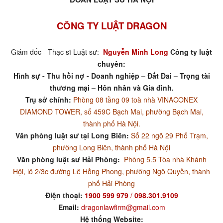
CÔNG TY LUẬT DRAGON
Giám đốc - Thạc sĩ Luật sư:
Nguyễn Minh Long
Công ty luật
chuyên:
Hình sự - Thu hồi nợ - Doanh nghiệp – Đất Đai – Trọng tài
thương mại – Hôn nhân và Gia đình.
Trụ sở chính:
Phòng 08 tầng 09 toà nhà VINACONEX
DIAMOND TOWER, số 459C Bạch Mai, phường Bạch Mai,
thành phố Hà Nội.
Văn phòng luật sư tại Long Biên:
Số 22 ngõ 29 Phố Trạm,
phường Long Biên, thành phố Hà Nội
Văn phòng luật sư Hải Phòng:
Phòng 5.5 Tòa nhà Khánh
Hội, lô 2/3c đường Lê Hồng Phong, phường Ngô Quyền, thành
phố Hải Phòng
Điện thoại:
1900 599 979
/
098.301.9109
Email:
dragonlawfirm@gmail.com
Hệ thống Website: