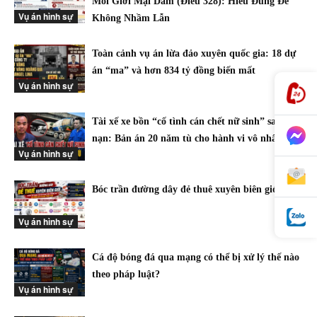
Môi Giới Mại Dâm (Điều 328): Hiểu Đúng Để
Vụ án hình sự
Không Nhầm Lẫn
Toàn cảnh vụ án lừa đảo xuyên quốc gia: 18 dự
án “ma” và hơn 834 tỷ đồng biến mất
Vụ án hình sự
Tài xế xe bồn “cố tình cán chết nữ sinh” sau tai
nạn: Bản án 20 năm tù cho hành vi vô nhân đạo
Vụ án hình sự
Bóc trần đường dây đẻ thuê xuyên biên giới
Vụ án hình sự
Cá độ bóng đá qua mạng có thể bị xử lý thế nào
theo pháp luật?
Vụ án hình sự