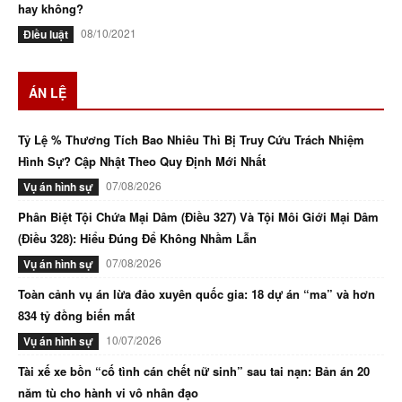
hay không?
08/10/2021
Điều luật
ÁN LỆ
Tỷ Lệ % Thương Tích Bao Nhiêu Thì Bị Truy Cứu Trách Nhiệm
Hình Sự? Cập Nhật Theo Quy Định Mới Nhất
07/08/2026
Vụ án hình sự
Phân Biệt Tội Chứa Mại Dâm (Điều 327) Và Tội Môi Giới Mại Dâm
(Điều 328): Hiểu Đúng Để Không Nhầm Lẫn
07/08/2026
Vụ án hình sự
Toàn cảnh vụ án lừa đảo xuyên quốc gia: 18 dự án “ma” và hơn
834 tỷ đồng biến mất
10/07/2026
Vụ án hình sự
Tài xế xe bồn “cố tình cán chết nữ sinh” sau tai nạn: Bản án 20
năm tù cho hành vi vô nhân đạo