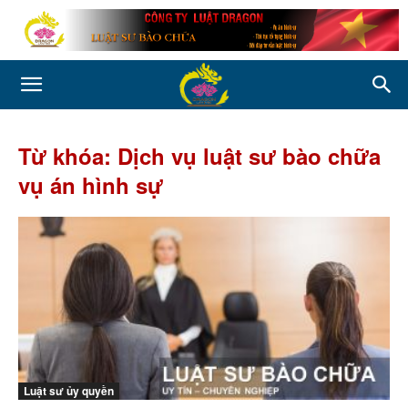
Từ khóa: Dịch vụ luật sư bào chữa
vụ án hình sự
Luật sư ủy quyền