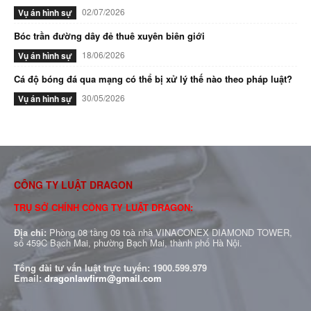
02/07/2026
Vụ án hình sự
Bóc trần đường dây đẻ thuê xuyên biên giới
18/06/2026
Vụ án hình sự
Cá độ bóng đá qua mạng có thể bị xử lý thế nào theo pháp luật?
30/05/2026
Vụ án hình sự
CÔNG TY LUẬT DRAGON
TRỤ SỞ CHÍNH CÔNG TY LUẬT DRAGON:
Địa chỉ:
Phòng 08 tầng 09 toà nhà VINACONEX DIAMOND TOWER,
số 459C Bạch Mai, phường Bạch Mai, thành phố Hà Nội.
Tổng đài tư vấn luật trực tuyến:
1900.599.979
Email:
dragonlawfirm@gmail.com