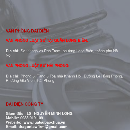
VĂN PHÒNG ĐẠI DIỆN
VĂN PHÒNG LUẬT SƯ TẠI QUẬN LONG BIÊN:
Địa chỉ:
Số 22 ngõ 29 Phố Trạm, phường Long Biên, thành phố Hà
Nội
VĂN PHÒNG LUẬT SƯ HẢI PHÒNG:
Địa chỉ:
Phòng 5, Tầng 5 Tòa nhà Khánh Hội, Đường Lê Hồng Phong,
Phường Gia Viên, Hải Phòng
ĐẠI DIỆN CÔNG TY
Giám đốc : LS NGUYỄN MINH LONG
Mobile: 0983 019 109
Website:
www.luatsubaochua.vn
Email:
dragonlawfirm@gmail.com