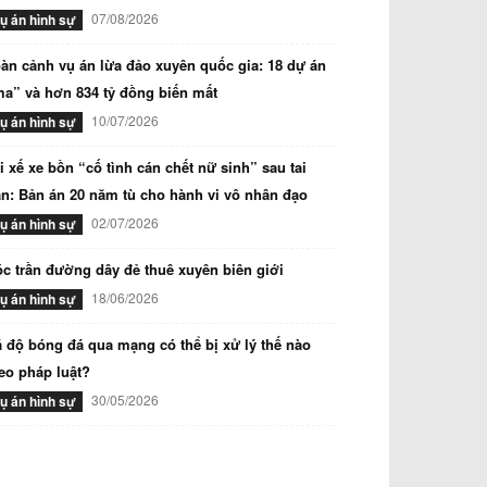
07/08/2026
ụ án hình sự
àn cảnh vụ án lừa đảo xuyên quốc gia: 18 dự án
a” và hơn 834 tỷ đồng biến mất
10/07/2026
ụ án hình sự
i xế xe bồn “cố tình cán chết nữ sinh” sau tai
n: Bản án 20 năm tù cho hành vi vô nhân đạo
02/07/2026
ụ án hình sự
c trần đường dây đẻ thuê xuyên biên giới
18/06/2026
ụ án hình sự
 độ bóng đá qua mạng có thể bị xử lý thế nào
eo pháp luật?
30/05/2026
ụ án hình sự