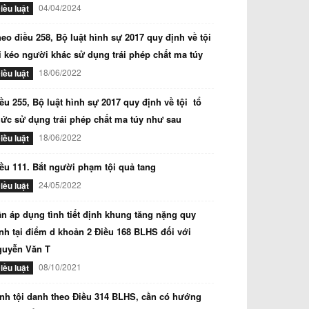
04/04/2024
iều luật
eo điều 258, Bộ luật hình sự 2017 quy định về tội
i kéo người khác sử dụng trái phép chất ma túy
18/06/2022
iều luật
ều 255, Bộ luật hình sự 2017 quy định về tội tổ
ức sử dụng trái phép chất ma túy như sau
18/06/2022
iều luật
ều 111. Bắt người phạm tội quả tang
24/05/2022
iều luật
n áp dụng tình tiết định khung tăng nặng quy
nh tại điểm d khoản 2 Điều 168 BLHS đối với
guyễn Văn T
08/10/2021
iều luật
nh tội danh theo Điều 314 BLHS, cần có hướng