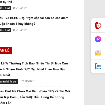
n cụ thể
08/10/2021
iều luật
ều 173 BLHS – tội trộm cắp tài sản có các điểm
uộc khoản 1 hay không?
08/10/2021
iều luật
ÁN LỆ
 Lệ % Thương Tích Bao Nhiêu Thì Bị Truy Cứu
ách Nhiệm Hình Sự? Cập Nhật Theo Quy Định
i Nhất
07/08/2026
ụ án hình sự
ân Biệt Tội Chứa Mại Dâm (Điều 327) Và Tội Môi
ới Mại Dâm (Điều 328): Hiểu Đúng Để Không
hầm Lẫn