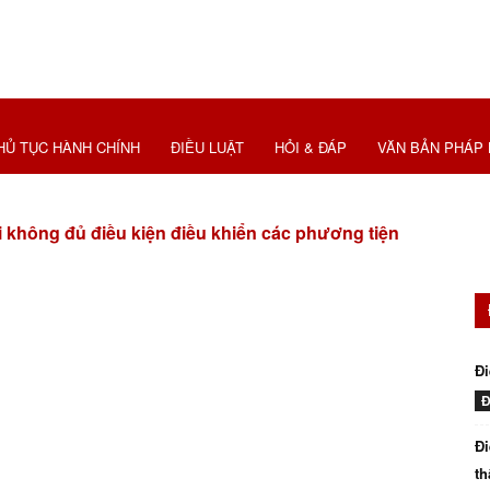
HỦ TỤC HÀNH CHÍNH
ĐIỀU LUẬT
HỎI & ĐÁP
VĂN BẢN PHÁP 
 không đủ điều kiện điều khiển các phương tiện
Đi
Đ
Đi
th