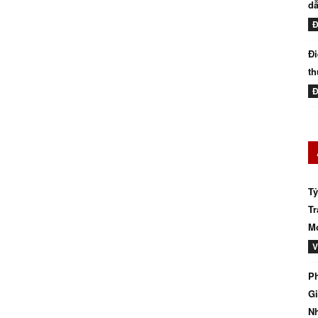
dẫ
Đ
Đi
th
Đ
Tỷ
Tr
Mớ
V
Ph
Gi
N