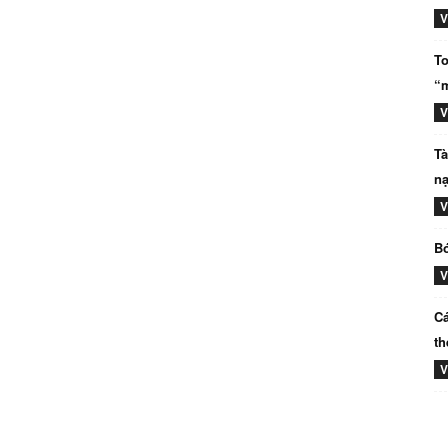
V
To
“m
V
Tà
nạ
V
Bó
V
Cá
th
V