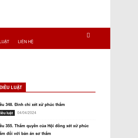
LUẬT
LIÊN HỆ
ĐIỀU LUẬT
ều 348. Đình chỉ xét xử phúc thẩm
04/04/2024
iều luật
ều 355. Thẩm quyền của Hội đồng xét xử phúc
ẩm đối với bản án sơ thẩm