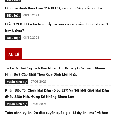
Định tội danh theo Điều 314 BLHS, cần có hướng dẫn cụ thể
08/10/2021
Điều luật
Điều 173 BLHS – tội trộm cắp tài sản có các điểm thuộc khoản 1
hay không?
08/10/2021
Điều luật
ÁN LỆ
Tỷ Lệ % Thương Tích Bao Nhiêu Thì Bị Truy Cứu Trách Nhiệm
Hình Sự? Cập Nhật Theo Quy Định Mới Nhất
07/08/2026
Vụ án hình sự
Phân Biệt Tội Chứa Mại Dâm (Điều 327) Và Tội Môi Giới Mại Dâm
(Điều 328): Hiểu Đúng Để Không Nhầm Lẫn
07/08/2026
Vụ án hình sự
Toàn cảnh vụ án lừa đảo xuyên quốc gia: 18 dự án “ma” và hơn