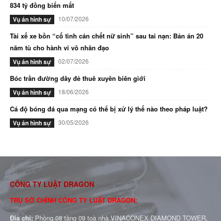
834 tỷ đồng biến mất
10/07/2026
Vụ án hình sự
Tài xế xe bồn “cố tình cán chết nữ sinh” sau tai nạn: Bản án 20
năm tù cho hành vi vô nhân đạo
02/07/2026
Vụ án hình sự
Bóc trần đường dây đẻ thuê xuyên biên giới
18/06/2026
Vụ án hình sự
Cá độ bóng đá qua mạng có thể bị xử lý thế nào theo pháp luật?
30/05/2026
Vụ án hình sự
CÔNG TY LUẬT DRAGON
TRỤ SỞ CHÍNH CÔNG TY LUẬT DRAGON:
Địa chỉ:
Phòng 08 tầng 09 toà nhà VINACONEX DIAMOND TOWER,