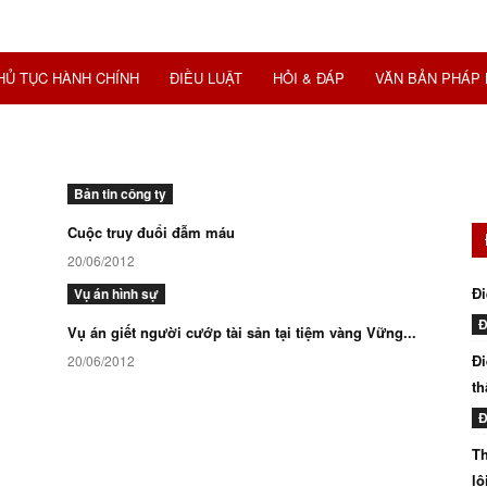
HỦ TỤC HÀNH CHÍNH
ĐIỀU LUẬT
HỎI & ĐÁP
VĂN BẢN PHÁP 
Bản tin công ty
Cuộc truy đuổi đẫm máu
20/06/2012
Đi
Vụ án hình sự
Đ
Vụ án giết người cướp tài sản tại tiệm vàng Vững...
Đi
20/06/2012
th
Đ
Th
lô