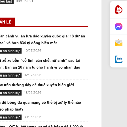
08/10/2021
iều luật
ÁN LỆ
àn cảnh vụ án lừa đảo xuyên quốc gia: 18 dự án
a” và hơn 834 tỷ đồng biến mất
10/07/2026
ụ án hình sự
i xế xe bồn “cố tình cán chết nữ sinh” sau tai
n: Bản án 20 năm tù cho hành vi vô nhân đạo
02/07/2026
ụ án hình sự
c trần đường dây đẻ thuê xuyên biên giới
18/06/2026
ụ án hình sự
 độ bóng đá qua mạng có thể bị xử lý thế nào
eo pháp luật?
30/05/2026
ụ án hình sự
ng “Kỷ” bị bắt trong vụ cá độ bóng đá 1.200 tỷ