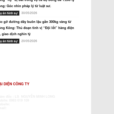
ng: Góc nhìn pháp lý từ luật sư.
30/05/2026
ụ án hình sự
c gỡ đường dây buôn lậu gần 300kg vàng từ
ng Kông: Thủ đoạn tinh vị “Đội lốt” hàng điện
, giao dịch nghìn tỷ
20/05/2026
ụ án hình sự
ẠI DIỆN CÔNG TY
iám đốc : LS NGUYỄN MINH LONG
bile: 0983 019 109
ebsite:
www.luatsubaochua.vn
mail:
dragonlawfirm@gmail.com