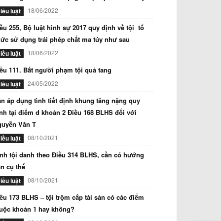
18/06/2022
iều luật
ều 255, Bộ luật hình sự 2017 quy định về tội tổ
ức sử dụng trái phép chất ma túy như sau
18/06/2022
iều luật
ều 111. Bắt người phạm tội quả tang
24/05/2022
iều luật
n áp dụng tình tiết định khung tăng nặng quy
nh tại điểm d khoản 2 Điều 168 BLHS đối với
guyễn Văn T
08/10/2021
iều luật
nh tội danh theo Điều 314 BLHS, cần có hướng
n cụ thể
08/10/2021
iều luật
ều 173 BLHS – tội trộm cắp tài sản có các điểm
uộc khoản 1 hay không?