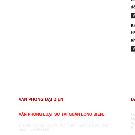
đồ
V
Bó
Hồ
tử
V
VĂN PHÒNG ĐẠI DIỆN
Đ
VĂN PHÒNG LUẬT SƯ TẠI QUẬN LONG BIÊN:
G
Mo
W
Địa chỉ:
Số 22 ngõ 29 Phố Trạm, phường Long Biên,
E
h
thành phố Hà Nội