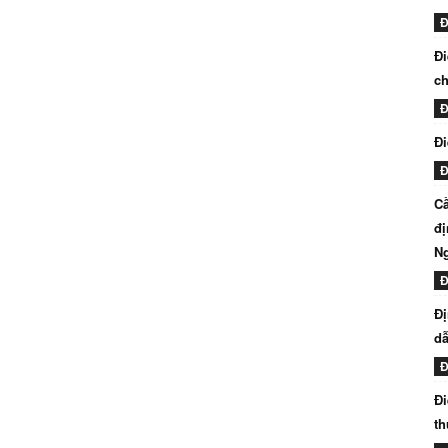
Đ
Đi
ch
Đ
Đi
Đ
Cầ
đị
N
Đ
Đị
dẫ
Đ
Đi
th