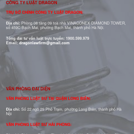
CÔNG TY LUẬT DRAGON
TRỤ SỞ CHÍNH CÔNG TY LUẬT DRAGON:
Địa chỉ:
Phòng 08 tầng 09 toà nhà VINACONEX DIAMOND TOWER,
số 459C Bạch Mai, phường Bạch Mai, thành phố Hà Nội.
Tổng đài tư vấn luật trực tuyến:
1900.599.979
Email:
dragonlawfirm@gmail.com
VĂN PHÒNG ĐẠI DIỆN
VĂN PHÒNG LUẬT SƯ TẠI QUẬN LONG BIÊN:
Địa chỉ:
Số 22 ngõ 29 Phố Trạm, phường Long Biên, thành phố Hà
Nội
VĂN PHÒNG LUẬT SƯ HẢI PHÒNG: