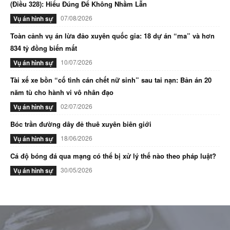
(Điều 328): Hiểu Đúng Để Không Nhầm Lẫn
07/08/2026
Vụ án hình sự
Toàn cảnh vụ án lừa đảo xuyên quốc gia: 18 dự án “ma” và hơn
834 tỷ đồng biến mất
10/07/2026
Vụ án hình sự
Tài xế xe bồn “cố tình cán chết nữ sinh” sau tai nạn: Bản án 20
năm tù cho hành vi vô nhân đạo
02/07/2026
Vụ án hình sự
Bóc trần đường dây đẻ thuê xuyên biên giới
18/06/2026
Vụ án hình sự
Cá độ bóng đá qua mạng có thể bị xử lý thế nào theo pháp luật?
30/05/2026
Vụ án hình sự