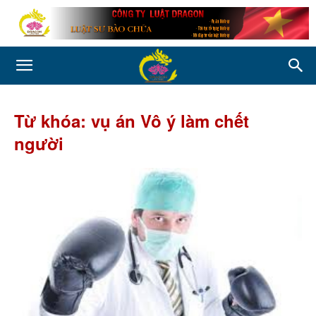
Từ khóa: vụ án Vô ý làm chết
người