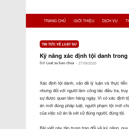
TRANG CHỦ
GIỚI THIỆU
DỊCH VỤ
T
TIN TỨC VỀ LUẬT SƯ
Kỹ năng xác định tội danh trong
Bởi
Luat su bao chua
-
27/09/2020
Xác định tội danh, vấn đề lý luận và thực tiễn
nhưng đối với người làm công tác điều tra, truy 
sự được quan tâm hàng ngày. Vì có xác định tộ
án mới đúng pháp luật, người phạm tội mới ch
của việc xử án là xét xử đúng người, đúng tội.
Bài viết này tập trung trao đổi về kỹ năng, qu