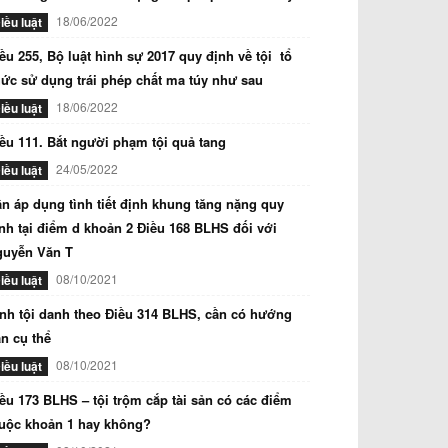
18/06/2022
iều luật
ều 255, Bộ luật hình sự 2017 quy định về tội tổ
ức sử dụng trái phép chất ma túy như sau
18/06/2022
iều luật
ều 111. Bắt người phạm tội quả tang
24/05/2022
iều luật
n áp dụng tình tiết định khung tăng nặng quy
nh tại điểm d khoản 2 Điều 168 BLHS đối với
guyễn Văn T
08/10/2021
iều luật
nh tội danh theo Điều 314 BLHS, cần có hướng
n cụ thể
08/10/2021
iều luật
ều 173 BLHS – tội trộm cắp tài sản có các điểm
uộc khoản 1 hay không?