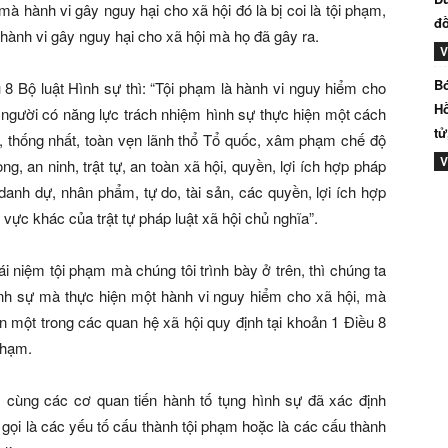
mà hành vi gây nguy hại cho xã hội đó là bị coi là tội phạm,
đồ
 hành vi gây nguy hại cho xã hội mà họ đã gây ra.
V
Bó
 8 Bộ luật Hình sự thì: “Tội phạm là hành vi nguy hiểm cho
Hồ
o người có năng lực trách nhiệm hình sự thực hiện một cách
tử
 thống nhất, toàn vẹn lãnh thổ Tổ quốc, xâm phạm chế độ
V
ng, an ninh, trật tự, an toàn xã hội, quyền, lợi ích hợp pháp
anh dự, nhân phẩm, tự do, tài sản, các quyền, lợi ích hợp
ực khác của trật tự pháp luật xã hội chủ nghĩa”.
i niệm tội phạm mà chúng tôi trình bày ở trên, thì chúng ta
hình sự mà thực hiện một hành vi nguy hiểm cho xã hội, mà
 một trong các quan hệ xã hội quy định tại khoản 1 Điều 8
phạm.
 cùng các cơ quan tiến hành tố tụng hình sự đã xác định
gọi là các yếu tố cấu thành tội phạm hoặc là các cấu thành