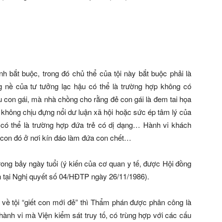
nh bắt buộc, trong đó chủ thể của tội này bắt buộc phải là
 nề của tư tưởng lạc hậu có thể là trường hợp không có
u con gái, mà nhà chồng cho rằng đẻ con gái là đem tai họa
 không chịu đựng nổi dư luận xã hội hoặc sức ép tâm lý của
ó thể là trường hợp đứa trẻ có dị dạng… Hành vi khách
 con đó ở nơi kín đáo làm đứa con chết…
rong bảy ngày tuổi (ý kiến của cơ quan y tế, được Hội đồng
 tại Nghị quyết số 04/HĐTP ngày 26/11/1986).
 về tội
“giết con mới đẻ”
thì Thẩm phán được phân công là
 hành vi mà Viện kiểm sát truy tố, có trùng hợp với các cấu