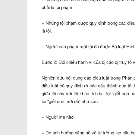
phải là tội phạm.
+ Những tội phạm được quy định trong các điều
là tội.
+ Người nào phạm một tội đã được Bộ luật Hình 
Bước 2: Đối chiếu hành vi của bị cáo bị truy tố v
Nghiên cứu nội dung các điều luật trong Phần 
điều luật có quy định rõ các cấu thành của tội 
giữa tội này với tội khác. Ví dụ: Tội
“giết con m
tội
“giết con mới đ
ẻ
”
như sau:
+ Người mẹ nào
+ Do ảnh hưởng nặng nề về tư tưởng lạc hậu h