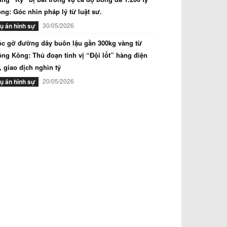
ng: Góc nhìn pháp lý từ luật sư.
30/05/2026
ụ án hình sự
c gỡ đường dây buôn lậu gần 300kg vàng từ
ng Kông: Thủ đoạn tinh vị “Đội lốt” hàng điện
, giao dịch nghìn tỷ
20/05/2026
ụ án hình sự