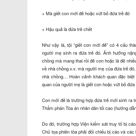
+ Mà giết con mới đẻ hoặc vứt bỏ đứa trẻ đó
+ Hậu quả là đứa trẻ chết
Như vậy là, tội
“giết con mới đẻ
” có 4 cấu thà
người mẹ sinh ra đứa trẻ đó. Ảnh hưởng nặng
chồng mà mang thai rồi đẻ con hoặc là đẻ nhiề
về nhà chồng.v.v. mà người mẹ của đứa trẻ đó,
nhà chồng… Hoàn cảnh khách quan đặc biệt c
quan của người mẹ là giết con hoặc vứt bỏ đứa
Con mới đẻ là trường hợp đứa trẻ mới sinh ra t
Thẩm phán Tòa án nhân dân tối cao (hướng dẫn
Do đó, trường hợp Viện kiểm sát truy tố bị cáo
Chủ tọa phiên tòa phải đối chiếu bị cáo và các