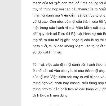
thành của tội
“giết con mới đẻ
” mà chúng tôi đ
truy tố trùng hợp với các cấu thành của tội
“giế
nhận tội danh mà Viện kiểm sát đã truy tố bị 
với bị cáo. Còn nếu, có một cấu thành của tội
“
một trong các hành vi mà Viện kiểm sát truy 
đẻ”
quy định tại Điều 94 Bộ luật Hình sự mà là
mẹ đẻ ra đứa trẻ bị giết, hoặc bị cáo là người 
ngày tuổi, thì bị cáo không phạm vào tội
“gi
ế
t 
93 Bộ luật Hình sự.
Tóm lại, việc xác định tội danh tiến hành theo h
ở chỗ căn cứ vào bốn yếu tố cấu thành tội phạm
của tội mà Viện kiểm sát truy tố với bị cáo và
trùng hợp với nhau hay không. Nếu trùng hợp t
trùng hợp thì cần phải làm rõ các hành vi vi 
định tội danh mới đúng.