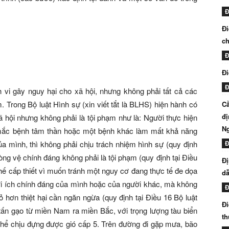
Đ
Đi
ch
Đ
Đi
Đ
 vi gây nguy hại cho xã hội, nhưng không phải tất cả các
. Trong Bộ luật Hình sự (xin viết tắt là BLHS) hiện hành có
Cầ
đị
ã hội nhưng không phải là tội phạm như là: Người thực hiện
N
 mắc bệnh tâm thần hoặc một bệnh khác làm mất khả năng
a mình, thì không phải chịu trách nhiệm hình sự (quy định
Đ
hòng vệ chính đáng không phải là tội phạm (quy định tại Điều
Đị
 thế cấp thiết vì muốn tránh một nguy cơ đang thực tế đe dọa
dẫ
 lợi ích chính đáng của mình hoặc của người khác, mà không
Đ
ỏ hơn thiệt hại cần ngăn ngừa (quy định tại Điều 16 Bộ luật
Đi
tấn gạo từ miền Nam ra miền Bắc, với trọng lượng tàu biển
th
ó thể chịu đựng được gió cấp 5. Trên đường đi gặp mưa, bão