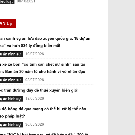
08/10/2021
iều luật
ÁN LỆ
àn cảnh vụ án lừa đảo xuyên quốc gia: 18 dự án
a” và hơn 834 tỷ đồng biến mất
10/07/2026
ụ án hình sự
i xế xe bồn “cố tình cán chết nữ sinh” sau tai
n: Bản án 20 năm tù cho hành vi vô nhân đạo
02/07/2026
ụ án hình sự
c trần đường dây đẻ thuê xuyên biên giới
18/06/2026
ụ án hình sự
 độ bóng đá qua mạng có thể bị xử lý thế nào
eo pháp luật?
30/05/2026
ụ án hình sự
ng “Kỷ” bị bắt trong vụ cá độ bóng đá 1.200 tỷ