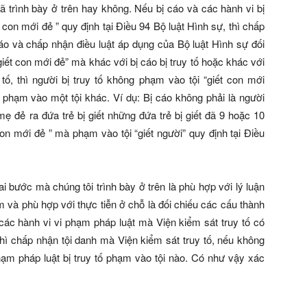
ã trình bày ở trên hay không. Nếu bị cáo và các hành vi bị
t con mới đẻ ”
quy định tại Điều 94 Bộ luật Hình sự, thì chấp
cáo và chấp nhận điều luật áp dụng của Bộ luật Hình sự đối
giết con mới đẻ”
mà khác với bị cáo bị truy tố hoặc khác với
tố, thì người bị truy tố không phạm vào tội
“giết con mới
 phạm vào một tội khác. Ví dụ: Bị cáo không phải là người
mẹ đẻ ra đứa trẻ bị giết những đứa trẻ bị giết đã 9 hoặc 10
con mới đẻ ”
mà phạm vào tội
“giết người”
quy định tại Điều
ai bước mà chúng tôi trình bày ở trên là phù hợp với lý luận
 và phù hợp với thực tiễn ở chỗ là đối chiếu các cấu thành
 các hành vi vi phạm pháp luật mà Viện kiểm sát truy tố có
hì chấp nhận tội danh mà Viện kiểm sát truy tố, nếu không
phạm pháp luật bị truy tố phạm vào tội nào. Có như vậy xác