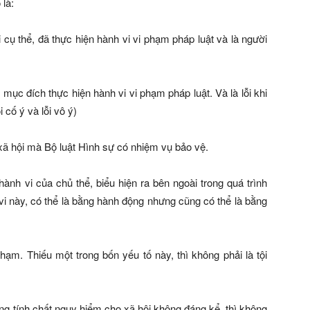
 là:
cụ thể, đã thực hiện hành vi vi phạm pháp luật và là người
ục đích thực hiện hành vi vi phạm pháp luật. Và là lỗi khi
 cố ý và lỗi vô ý)
xã hội mà Bộ luật Hình sự có nhiệm vụ bảo vệ.
nh vi của chủ thể, biểu hiện ra bên ngoài trong quá trình
vi này, có thể là bằng hành động nhưng cũng có thể là bằng
hạm. Thiếu một trong bốn yếu tố này, thì không phải là tội
ng tính chất nguy hiểm cho xã hội không đáng kể, thì không