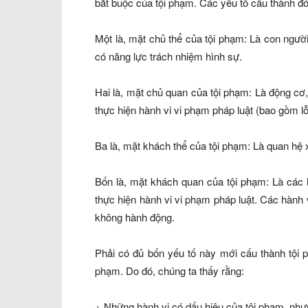
bắt buộc của tội phạm. Các yếu tố cấu thành đó
Một là,
mặt chủ thể của tội phạm: Là con người 
có năng lực trách nhiệm hình sự.
Hai là,
mặt chủ quan của tội phạm: Là động cơ, m
thực hiện hành vi vi phạm pháp luật (bao gồm lỗi
Ba là,
mặt khách thể của tội phạm: Là quan hệ 
Bốn
là,
mặt khách quan của tội phạm: Là các hà
thực hiện hành vi vi phạm pháp luật. Các hành 
không hành động.
Phải có đủ bốn yếu tố này mới cấu thành tội p
phạm. Do đó, chúng ta thấy rằng:
+ Những hành vi có dấu hiệu của tội phạm, như