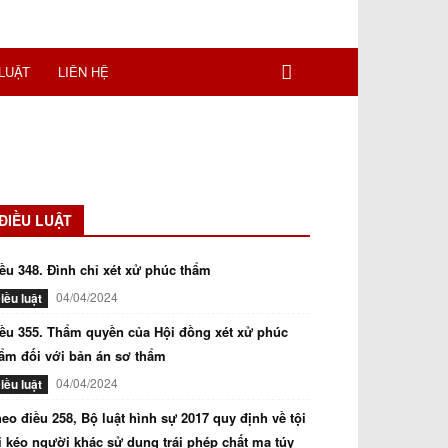
LUẬT
LIÊN HỆ
ĐIỀU LUẬT
ều 348. Đình chỉ xét xử phúc thẩm
04/04/2024
iều luật
ều 355. Thẩm quyền của Hội đồng xét xử phúc
ẩm đối với bản án sơ thẩm
04/04/2024
iều luật
eo điều 258, Bộ luật hình sự 2017 quy định về tội
i kéo người khác sử dụng trái phép chất ma túy