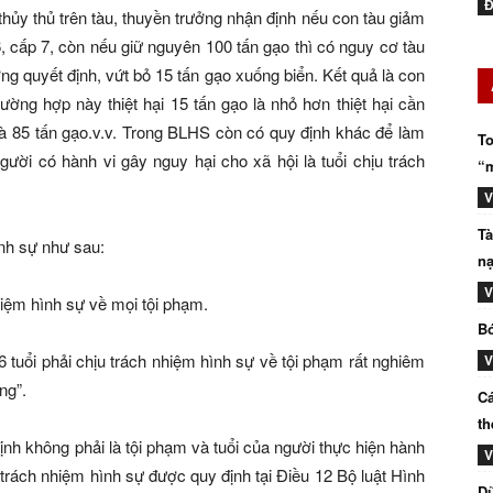
Đ
thủy thủ trên tàu, thuyền trưởng nhận định nếu con tàu giảm
6, cấp 7, còn nếu giữ nguyên 100 tấn gạo thì có nguy cơ tàu
ởng quyết định, vứt bỏ 15 tấn gạo xuống biển. Kết quả là con
ường hợp này thiệt hại 15 tấn gạo là nhỏ hơn thiệt hại cần
và 85 tấn gạo.v.v. Trong BLHS còn có quy định khác để làm
To
gười có hành vi gây nguy hại cho xã hội là tuổi chịu trách
“m
V
Tà
ình sự như sau:
nạ
V
nhiệm hình sự
về
mọi tội phạm.
Bó
6 tuổi phải chịu trách nhiệm hình sự về tội phạm rất nghiêm
V
ng”.
Cá
th
h không phải là tội phạm và tuổi của người thực hiện hành
V
trách nhiệm hình sự được quy định tại Điều 12 Bộ luật Hình
Dũ