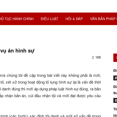
HỦ TỤC HÀNH CHÍNH
ĐIỀU LUẬT
HỎI & ĐÁP
VĂN BẢN PHÁP 
 vụ án hình sự
165
Đi
 mà chúng tôi đề cập trong bài viết này không phải là mới,
Đ
tố, xét xử trong hoạt động tố tụng hình sự lại là vấn đề thời
Đi
i danh đúng thì mới áp dụng pháp luật hình sự đúng, ra bản
th
ấp nhận bản án, cúi đầu nhận tội và mới đạt được yêu cầu
Đ
Th
lô
y trình (các bước) xác định tội danh và một số vấn đề trong