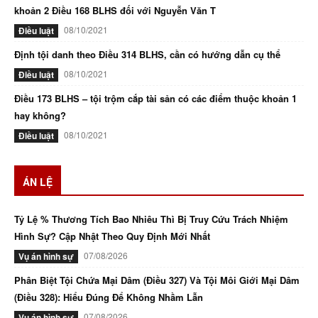
khoản 2 Điều 168 BLHS đối với Nguyễn Văn T
08/10/2021
Điều luật
Định tội danh theo Điều 314 BLHS, cần có hướng dẫn cụ thể
08/10/2021
Điều luật
Điều 173 BLHS – tội trộm cắp tài sản có các điểm thuộc khoản 1
hay không?
08/10/2021
Điều luật
ÁN LỆ
Tỷ Lệ % Thương Tích Bao Nhiêu Thì Bị Truy Cứu Trách Nhiệm
Hình Sự? Cập Nhật Theo Quy Định Mới Nhất
07/08/2026
Vụ án hình sự
Phân Biệt Tội Chứa Mại Dâm (Điều 327) Và Tội Môi Giới Mại Dâm
(Điều 328): Hiểu Đúng Để Không Nhầm Lẫn
07/08/2026
Vụ án hình sự