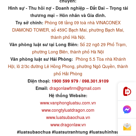
chuyên:
Hình sự - Thu hồi nợ - Doanh nghiệp – Đất Đai – Trọng tài
thương mại – Hôn nhân và Gia đình.
Trụ sở chính:
Phòng 08 tầng 09 toà nhà VINACONEX
DIAMOND TOWER, số 459C Bạch Mai, phường Bạch Mai,
thành phố Hà Nội.
Văn phòng luật sư tại Long Biên:
Số 22 ngõ 29 Phố Trạm,
phường Long Biên, thành phố Hà Nội
Văn phòng luật sư Hải Phòng:
Phòng 5.5 Tòa nhà Khánh
Hội, lô 2/3c đường Lê Hồng Phong, phường Ngô Quyền, thành
phố Hải Phòng
Điện thoại:
1900 599 979
/
098.301.9109
Email:
dragonlawfirm@gmail.com
Hệ thống Website:
www.vanphongluatsu.com.vn
www.congtyluatdragon.com
www.luatsubaochua.vn
www.dragonlaw.vn
#luatsubaochua #luatsutranhtung #luatsuhinhsu