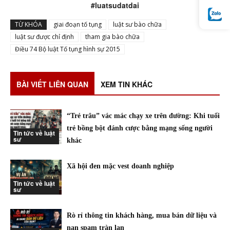
#luatsudatdai
TỪ KHÓA
giai đoạn tố tụng
luật sư bào chữa
luật sư được chỉ định
tham gia bào chữa
Điều 74 Bộ luật Tố tụng hình sự 2015
BÀI VIẾT LIÊN QUAN
XEM TIN KHÁC
“Trẻ trâu” vác mác chạy xe trên đường: Khi tuổi
trẻ bồng bột đánh cược bằng mạng sống người
Tin tức về luật
sư
khác
Xã hội đen mặc vest doanh nghiệp
Tin tức về luật
sư
Rò rỉ thông tin khách hàng, mua bán dữ liệu và
nạn spam tràn lan