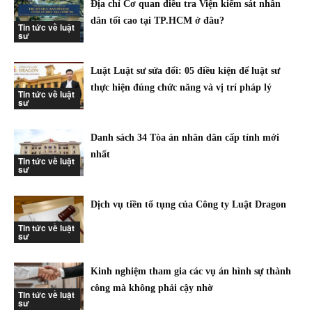
Địa chỉ Cơ quan điều tra Viện kiểm sát nhân
dân tối cao tại TP.HCM ở đâu?
Tin tức về luật
sư
Luật Luật sư sửa đổi: 05 điều kiện để luật sư
thực hiện đúng chức năng và vị trí pháp lý
Tin tức về luật
sư
Danh sách 34 Tòa án nhân dân cấp tỉnh mới
nhất
Tin tức về luật
sư
Dịch vụ tiền tố tụng của Công ty Luật Dragon
Tin tức về luật
sư
Kinh nghiệm tham gia các vụ án hình sự thành
công mà không phải cậy nhờ
Tin tức về luật
sư