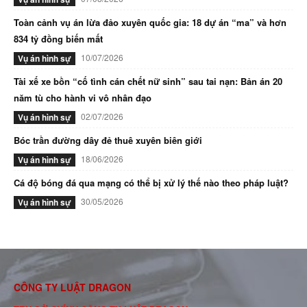
Toàn cảnh vụ án lừa đảo xuyên quốc gia: 18 dự án “ma” và hơn
834 tỷ đồng biến mất
10/07/2026
Vụ án hình sự
Tài xế xe bồn “cố tình cán chết nữ sinh” sau tai nạn: Bản án 20
năm tù cho hành vi vô nhân đạo
02/07/2026
Vụ án hình sự
Bóc trần đường dây đẻ thuê xuyên biên giới
18/06/2026
Vụ án hình sự
Cá độ bóng đá qua mạng có thể bị xử lý thế nào theo pháp luật?
30/05/2026
Vụ án hình sự
CÔNG TY LUẬT DRAGON