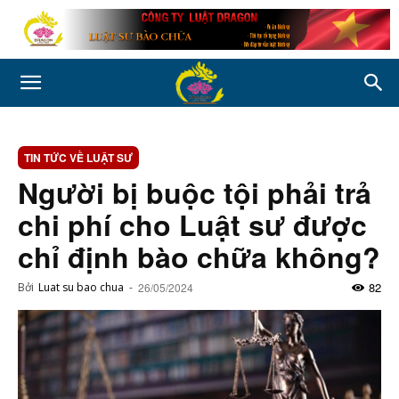
TIN TỨC VỀ LUẬT SƯ
Người bị buộc tội phải trả
chi phí cho Luật sư được
chỉ định bào chữa không?
82
Bởi
Luat su bao chua
-
26/05/2024