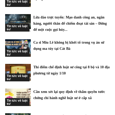
Tin tức về luật
sư
Lừa đảo trực tuyến: Mạo danh công an, ngân
hàng, người thân để chiếm đoạt tài sản – Đừng
Tin tức về luật
sư
để một cuộc gọi hủy...
Ca sĩ Miu Lê không bị khởi tố trong vụ án sử
dụng ma túy tại Cát Bà
Tin tức về luật
sư
Thí điểm chế định luật sư công tại 8 bộ và 10 địa
phương từ ngày 1/10
Tin tức về luật
sư
Cần xem xét lại quy định về thẩm quyền tước
chứng chỉ hành nghề luật sư ở cấp xã
Tin tức về luật
sư