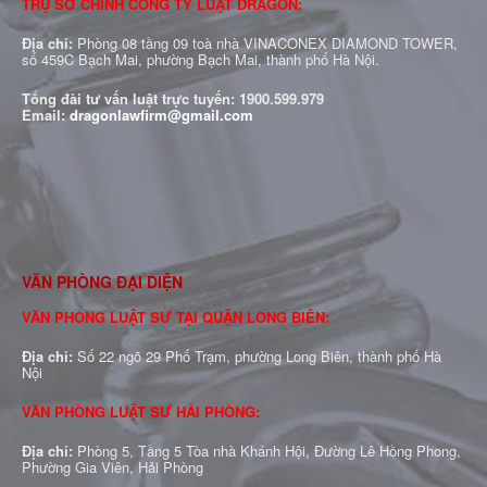
TRỤ SỞ CHÍNH CÔNG TY LUẬT DRAGON:
Địa chỉ:
Phòng 08 tầng 09 toà nhà VINACONEX DIAMOND TOWER,
số 459C Bạch Mai, phường Bạch Mai, thành phố Hà Nội.
Tổng đài tư vấn luật trực tuyến:
1900.599.979
Email:
dragonlawfirm@gmail.com
VĂN PHÒNG ĐẠI DIỆN
VĂN PHÒNG LUẬT SƯ TẠI QUẬN LONG BIÊN:
Địa chỉ:
Số 22 ngõ 29 Phố Trạm, phường Long Biên, thành phố Hà
Nội
VĂN PHÒNG LUẬT SƯ HẢI PHÒNG:
Địa chỉ:
Phòng 5, Tầng 5 Tòa nhà Khánh Hội, Đường Lê Hồng Phong,
Phường Gia Viên, Hải Phòng