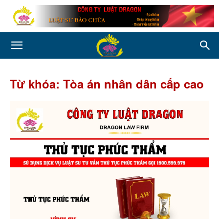
Từ khóa: Tòa án nhân dân cấp cao