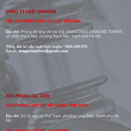
CÔNG TY LUẬT DRAGON
TRỤ SỞ CHÍNH CÔNG TY LUẬT DRAGON:
Địa chỉ:
Phòng 08 tầng 09 toà nhà VINACONEX DIAMOND TOWER,
số 459C Bạch Mai, phường Bạch Mai, thành phố Hà Nội.
Tổng đài tư vấn luật trực tuyến:
1900.599.979
Email:
dragonlawfirm@gmail.com
VĂN PHÒNG ĐẠI DIỆN
VĂN PHÒNG LUẬT SƯ TẠI QUẬN LONG BIÊN:
Địa chỉ:
Số 22 ngõ 29 Phố Trạm, phường Long Biên, thành phố Hà
Nội
VĂN PHÒNG LUẬT SƯ HẢI PHÒNG: