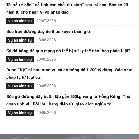
Tài xế xe bồn “cố tình cán chết nữ sinh” sau tai nạn: Bản án 20
năm tù cho hành vi vô nhân đạo
02/07/2026
Vụ án hình sự
Bóc trần đường dây đẻ thuê xuyên biên giới
18/06/2026
Vụ án hình sự
Cá độ bóng đá qua mạng có thể bị xử lý thế nào theo pháp luật?
30/05/2026
Vụ án hình sự
Dũng “Kỷ” bị bắt trong vụ cá độ bóng đá 1.200 tỷ đồng: Góc nhìn
pháp lý từ luật sư.
30/05/2026
Vụ án hình sự
Bóc gỡ đường dây buôn lậu gần 300kg vàng từ Hồng Kông: Thủ
đoạn tinh vị “Đội lốt” hàng điện tử, giao dịch nghìn tỷ
20/05/2026
Vụ án hình sự