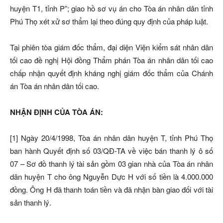
huyện T1, tỉnh P”; giao hồ sơ vụ án cho Tòa án nhân dân tỉnh
Phú Thọ xét xử sơ thẩm lại theo đúng quy định của pháp luật.
Tại phiên tòa giám đốc thẩm, đại diện Viện kiểm sát nhân dân
tối cao đề nghị Hội đồng Thẩm phán Tòa án nhân dân tối cao
chấp nhận quyết định kháng nghị giám đốc thẩm của Chánh
án Tòa án nhân dân tối cao.
NHẬN ĐỊNH CỦA TÒA ÁN:
[1] Ngày 20/4/1998, Tòa án nhân dân huyện T, tỉnh Phú Thọ
ban hành Quyết định số 03/QĐ-TA về việc bán thanh lý ô số
07 – Sơ đồ thanh lý tài sản gồm 03 gian nhà của Tòa án nhân
dân huyện T cho ông Nguyễn Dực H với số tiền là 4.000.000
đồng. Ông H đã thanh toán tiền và đã nhận bàn giao đối với tài
sản thanh lý.