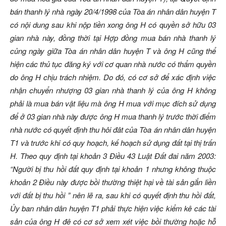
bán thanh lý nhà ngày 20/4/1998 của Tòa án nhân dân huyện T
có nội dung sau khi nộp tiền xong ông H có quyền sở hữu 03
gian nhà này, đồng thời tại Hợp đồng mua bán nhà thanh lý
củng ngày giữa Tòa án nhân dân huyện T và ông H cũng thể
hiện các thủ tục đăng ký với cơ quan nhà nước có thẩm quyền
do ông H chịu trách nhiệm. Do đó, có cơ sở để xác định việc
nhận chuyển nhượng 03 gian nhà thanh lý của ông H không
phải là mua bán vật liệu mà ông H mua với mục đích sử dụng
để ở 03 gian nhà này được ông H mua thanh lý trước thời điểm
nhà nước có quyết định thu hôi đât của Tòa án nhân dân huyện
T1 và trước khi có quy hoạch, kế hoạch sử dụng đất tại thị trấn
H. Theo quy định tại khoản 3 Điều 43 Luật Đất đai năm 2003:
“Người bị thu hồi đất quy định tại khoản 1 nhưng không thuộc
khoản 2 Điều này được bồi thường thiệt hại về tài sản gắn liền
với đất bị thu hồi ” nên lẽ ra, sau khi có quyết định thu hồi đất,
Ủy ban nhân dân huyện T1 phải thực hiện việc kiểm kê các tài
sản của ông H đê có cơ sở xem xét việc bồi thường hoặc hỗ