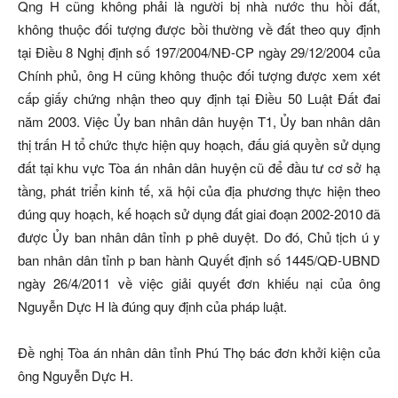
Qng H cũng không phải là người bị nhà nước thu hồi đất,
không thuộc đối tượng được bồi thường về đất theo quy định
tại Điều 8 Nghị định số 197/2004/NĐ-CP ngày 29/12/2004 của
Chính phủ, ông H cũng không thuộc đối tượng được xem xét
cấp giấy chứng nhận theo quy định tại Điều 50 Luật Đất đai
năm 2003. Việc Ủy ban nhân dân huyện T1, Ủy ban nhân dân
thị trấn H tổ chức thực hiện quy hoạch, đấu giá quyền sử dụng
đất tại khu vực Tòa án nhân dân huyện cũ để đầu tư cơ sở hạ
tầng, phát triển kinh tế, xã hội của địa phương thực hiện theo
đúng quy hoạch, kế hoạch sử dụng đất giai đoạn 2002-2010 đã
được Ủy ban nhân dân tỉnh p phê duyệt. Do đó, Chủ tịch ú y
ban nhân dân tỉnh p ban hành Quyết định số 1445/QĐ-UBND
ngày 26/4/2011 về việc giải quyết đơn khiếu nại của ông
Nguyễn Dực H là đúng quy định của pháp luật.
Đề nghị Tòa án nhân dân tỉnh Phú Thọ bác đơn khởi kiện của
ông Nguyễn Dực H.