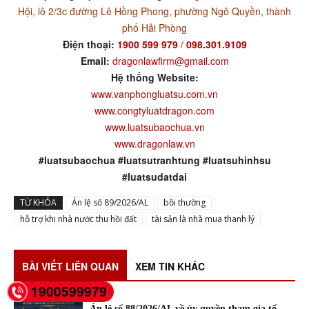
Hội, lô 2/3c đường Lê Hồng Phong, phường Ngô Quyền, thành
phố Hải Phòng
Điện thoại:
1900 599 979
/
098.301.9109
Email:
dragonlawfirm@gmail.com
Hệ thống Website:
www.vanphongluatsu.com.vn
www.congtyluatdragon.com
www.luatsubaochua.vn
www.dragonlaw.vn
#luatsubaochua #luatsutranhtung #luatsuhinhsu
#luatsudatdai
TỪ KHÓA
Án lệ số 89/2026/AL
bồi thường
hỗ trợ khi nhà nước thu hồi đất
tài sản là nhà mua thanh lý
BÀI VIẾT LIÊN QUAN
XEM TIN KHÁC
1900599979
Án lệ số 88/2026/AL về ủy quyền tham gia tố