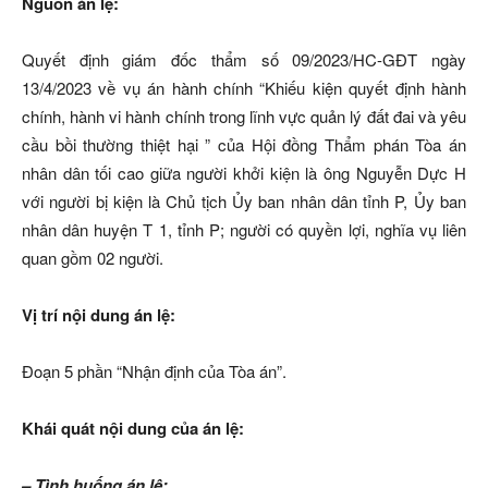
Nguồn án lệ:
Quyết định giám đốc thẩm số 09/2023/HC-GĐT ngày
13/4/2023 về vụ án hành chính “Khiếu kiện quyết định hành
chính, hành vi hành chính trong lĩnh vực quản lý đất đai và yêu
cầu bồi thường thiệt hại ” của Hội đồng Thẩm phán Tòa án
nhân dân tối cao giữa người khởi kiện là ông Nguyễn Dực H
với người bị kiện là Chủ tịch Ủy ban nhân dân tỉnh P, Ủy ban
nhân dân huyện T 1, tỉnh P; người có quyền lợi, nghĩa vụ liên
quan gồm 02 người.
Vị trí nội dung án lệ:
Đoạn 5 phần “Nhận định của Tòa án”.
Khái quát nội dung của án lệ:
– Tình huống án lệ: