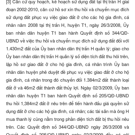
[3] Căn cứ quy hoạch, kế hoạch sử dụng đất tại thị trấn H giai
đoạn 2002-2010, căn cứ hồ sơ xin thu hồi và chuyển mục đích
sử dụng đất phục vụ việc giao đất ở cho các hộ gia đình, cá
nhân năm 2008 tại thị trấn H, huyện T1, ngày 26/3/2008, Ủy
ban nhân dân huyện T1 ban hành Quyết định số 344/QĐ-
UBND về việc thu hồi và chuyển mục đích sử dụng đất đối với
1.430m2 đất của Ủy ban nhân dân thị trấn H quản lý; giao cho
Ủy ban nhân dân thị trấn H quản lý số diện tích đất thu hôi trên,
lập hồ sơ giao đất ở cho hộ gia đình, cá nhân trình Ủy ban
nhân dân huyện phê duyệt đề phục vụ việc giao đất ở cho hộ
gia đình, cá nhân trong đó chuyến đối 1.384m2 đất thành loại
đất ở và 46m2 đất thành đất thủy lợi. Ngày 02/3/2009, Ủy ban
nhân dân huyện T1 ban hành Quyết định số 205/QĐ-UBND
thu hồi 1,384m2 đất ở nêu trên để tiến hành đấu giá quyền sử
dụng đất ở cho các hộ gia đình, cá nhân; các tài sản mà ông H
mua thanh lý cũng nằm trong phần diện tích đất bị thu hồi nêu
trên. Các Quyết định số 344/QĐ-UBND ngày 26/3/2008 và
Quyết định số 205/QĐ-UBND ngày 02/3/2009 đều có nội