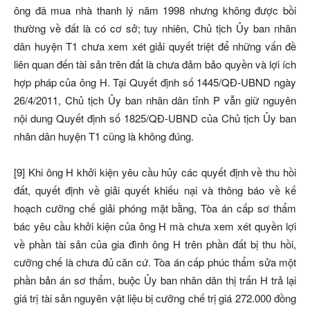
ông đã mua nhà thanh lý năm 1998 nhưng không được bồi
thường về đất là có cơ sở; tuy nhiên, Chủ tịch Ủy ban nhân
dân huyện T1 chưa xem xét giải quyết triệt để những vấn đề
liên quan đến tài sản trên đất là chưa đảm bảo quyền và lợi ích
hợp pháp của ông H. Tại Quyết định số 1445/QĐ-UBND ngày
26/4/2011, Chủ tịch Ủy ban nhân dân tỉnh P vẫn giữ nguyên
nội dung Quyết định số 1825/QĐ-UBND của Chủ tịch Ủy ban
nhân dân huyện T1 cũng là không đúng.
[9] Khi ông H khởi kiện yêu cầu hủy các quyết định về thu hồi
đất, quyết định về giải quyết khiếu nại và thông báo về kế
hoạch cưỡng chế giải phóng mặt bằng, Tòa án cấp sơ thẩm
bác yêu cầu khởi kiện của ông H mà chưa xem xét quyền lợi
về phần tài sản của gia đình ông H trên phần đất bị thu hồi,
cưỡng chế là chưa đủ căn cứ. Tòa án cấp phúc thẩm sửa một
phần bản án sơ thẩm, buộc Ủy ban nhân dân thị trấn H trả lại
giá trị tài sản nguyên vật liệu bị cưỡng chế trị giá 272.000 đồng