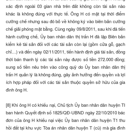
xác định ngoài 03 gian nhà trên đất không còn tài sản nào
khác là không đúng với thực tế. Ông H có mặt tại thời điểm
cưỡng chế nhưng sau đó bỏ về không ký vào biên bản cưỡng
chế giải phóng mặt bằng. Cùng ngày 09/8/2011, sau khi đã tiến
hành cưỡng chế, Ủy ban nhân dân thị trấn H đã lập Biên bản
kiểm kê tài sản đối với các tài sản còn lại (gồm cửa gỗ, gạch
chỉ…) và đến ngày 02/11/2011, tiến hành định giá tài sản, đồng
thời bán thanh lý các tài sản này được số tiền 272.000 đồng;
sung số tiền nêu trên vào công quỹ do Ủy ban nhân dân thị
trấn H quản lý là không đúng, gây ảnh hưởng đến quyền và lợi
ích hợp pháp đối với các tài sản thuộc quyền sở hữu của gia
đình ông H.
[8] Khi ông H có khiếu nại, Chủ tịch Ủy ban nhân dân huyện TI
ban hành Quyết định số 1825/QĐ-UBND ngày 22/10/2010 bác
đơn của ông H khiếu nại việc Ủy ban nhân dân huyện T1 thu
hồi đất tại khu vực Tòa án nhân dân huyện T (cũ) mà gia đình