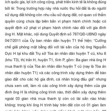
ích quốc gia, lợi ích công cộng, phát triển kinh tế là không đúng
bởi lẽ: Trong trường hợp này nhà nước thu hồi đất là do người
sử dụng đất không còn nhu cầu sử dụng đất, cơ quan có thẩm
quyền cũng chưa lập biên bản vi phạm hành chính hoặc có
quyết định xử phạt vi phạm hành chính nào đối với gia đình
ông H. Mặt khác, nội dung Quyết định số 787/QĐ-UBND ngày
04/7/2011 của Ủy ban nhân dân huyện T1 thể hiện: “Cưỡng
chế giải phóng mặt bằng đối với tài sản của hộ ông Nguyễn
Dực H tại khu đất Trụ sở Tòa án nhân dân huyện T cũ, khu 6
(khu T3), thị trấn H, huyện T1, tỉnh P, gồm: Ba gian nhà ông H
mua thanh lý của Tòa án nhân dân huyện T cũ (nay là Tòa án
nhân dân huyện T1) và các công trình xây dựng thêm để bàn
giao đất cho các hộ gia đình, cá nhân trúng đấu giá” nhưng
chưa xem xét, làm rõ các công trình xây dựng thêm của gia
đình ông H là những công trình nào, thời điểm xây dựng thêm
ngoài 03 gian nhà mua thanh lý còn có tài sản nào khác
không; trong khi ông H trình bày trên đất còn có 01 gian làm