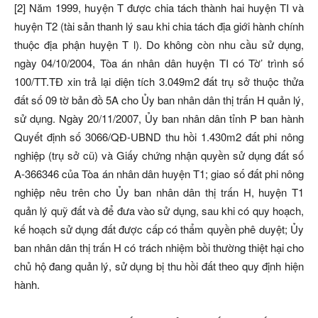
[2] Năm 1999, huyện T được chia tách thành hai huyện TI và
huyện T2 (tài sản thanh lý sau khi chia tách địa giới hành chính
thuộc địa phận huyện T l). Do không còn nhu cầu sử dụng,
ngày 04/10/2004, Tòa án nhân dân huyện TI có Tờ’ trình số
100/TT.TĐ xin trả lại diện tích 3.049m2 đất trụ sở thuộc thửa
đất số 09 tờ bản đồ 5A cho Ủy ban nhân dân thị trấn H quản lý,
sử dụng. Ngày 20/11/2007, Ủy ban nhân dân tỉnh P ban hành
Quyết định số 3066/QĐ-UBND thu hồi 1.430m2 đất phi nông
nghiệp (trụ sở cũ) và Giấy chứng nhận quyền sử dụng đất số
A-366346 của Tòa án nhân dân huyện T1; giao số đất phi nông
nghiệp nêu trên cho Ủy ban nhân dân thị trấn H, huyện T1
quản lý quỹ đất và để đưa vào sử dụng, sau khi có quy hoạch,
kế hoạch sử dụng đất được cấp có thẩm quyền phê duyệt; Ủy
ban nhân dân thị trấn H có trách nhiệm bồi thường thiệt hại cho
chủ hộ đang quản lý, sử dụng bị thu hồi đất theo quy định hiện
hành.