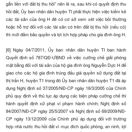
gắn liền với đất bị thu hồi” nên lẽ ra, sau khi có quyết định thu
hồi đất, Ủy ban nhân dân huyện TI phải thực hiện việc kiểm kê
các tài sản của ông H đê có cơ sở xem xét việc bồi thường
hoặc hỗ trợ đối với các tài sản có trên đất bị thu hồi (nếu có)
thì mới đảm bảo quyền và lợi ích hợp pháp cho gia đình ông H.
[6] Ngày 04/7/2011, Ủy ban nhân dân huyện TI ban hành
Quyết định số 787/QĐ-ƯBND về việc cưỡng chế giải phóng
mặt bằng đối với tài sản của hộ gia đình ông Nguyễn Dực H để
giao cho các hộ gia đình trúng đấu giá quyền sử dụng đất tại
thị trấn H, huyện T1 trong đó Ủy ban nhân dân huyện T1 đã áp
dụng Nghị định số 37/2005/NĐ-CP ngày 18/3/2005 của Chính
phủ quy định về thủ tục áp dụng các biện pháp cưỡng chế thi
hành quyết định xử phạt vi phạm hành chính; Nghị định số
84/2007/NĐ-CP ngày 25/5/2007 và Nghị định số 69/2009/NĐ-
CP ngày 13/12/2009 của Chính phủ áp dụng đối với trường
hợp nhà nước thu hồi đất vì mục đích quốc phòng, an ninh, lợi