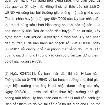
quán bán hàng, xây dựng một giếng khơi, một gian bếp, 02
cây gạo và 01 cây mít. Đồng thời, tại Báo cáo số 22/BC-
UBND về công tác bồi thường giải phóng mặt bằng khu vực
Tòa án nhân huyện (cũ) ngày 08/4/2009 của Ủy ban nhân dân
thị trấn H cũng xác nhận hiện trạng sau khi các hộ dân mua
nhà thanh lý của Tòa án nhân dân huyện T có tu sửa, xây
dựng thêm. Sau khi có Quyết định cưỡng chế, Ủy ban nhân
dân thị trấn H đã ban hành Ke hoạch số 08/KH-UBND ngày
06/7/2011 về cưỡng chế giải phóng mặt bằng đối với tài sản
của hộ gia đình ông H cũng xác định có phần xây dựng thêm,
có 01 gian quán trên đất.
[7] Ngày 03/8/2011, Ủy ban nhân dân thị trấn H ban hành
Thông báo số 04/TB-UBND về kế hoạch cưỡng chế, thời gian
thực hiện cưỡng chế; ông H đã nhận được thông báo này.
Ngày 09/8/2011, trước thời điểm thực hiện cưỡng chế giải
phóng mặt bằng, Ủy ban nhân dân thị trấn H mới tiến hành lập
Biên bản kiểm kê đối với tài sản của hộ gia đình ông H nhưng