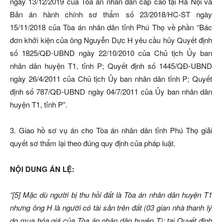
ngày 13/12/2019 của Tòa án nhân dân cấp cao tại Hà Nội và
Bản án hành chính sơ thẩm số 23/2018/HC-ST ngày
15/11/2018 của Tòa án nhân dân tỉnh Phú Thọ về phần “Bác
đơn khởi kiện của ông Nguyễn Dực H yêu cầu hủy Quyết định
số 1825/QĐ-UBND ngày 22/10/2010 của Chủ tịch Ủy ban
nhân dân huyện T1, tỉnh P; Quyết định số 1445/QĐ-UBND
ngày 26/4/2011 của Chủ tịch Ủy ban nhân dân tỉnh P; Quyết
định số 787/QĐ-UBND ngày 04/7/2011 của Ủy ban nhân dân
huyện T1, tỉnh P”.
3. Giao hồ sơ vụ án cho Tòa án nhân dân tỉnh Phú Thọ giải
quyết sơ thẩm lại theo đúng quy định của pháp luật.
NỘI DUNG ÁN LỆ:
“[5] Mặc dù người bị thu hồi đất là Tòa án nhân dân huyện T1
nhưng ông H là người có tài sản trên đất (03 gian nhà thanh lý
do mua hóa giá của Tòa án nhân dân huyện T); tại Quyết định