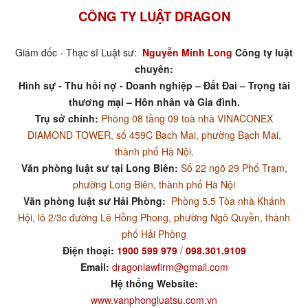
CÔNG TY LUẬT DRAGON
Giám đốc - Thạc sĩ Luật sư:
Nguyễn Minh Long
Công ty luật
chuyên:
Hình sự - Thu hồi nợ - Doanh nghiệp – Đất Đai – Trọng tài
thương mại – Hôn nhân và Gia đình.
Trụ sở chính:
Phòng 08 tầng 09 toà nhà VINACONEX
DIAMOND TOWER, số 459C Bạch Mai, phường Bạch Mai,
thành phố Hà Nội.
Văn phòng luật sư tại Long Biên:
Số 22 ngõ 29 Phố Trạm,
phường Long Biên, thành phố Hà Nội
Văn phòng luật sư Hải Phòng:
Phòng 5.5 Tòa nhà Khánh
Hội, lô 2/3c đường Lê Hồng Phong, phường Ngô Quyền, thành
phố Hải Phòng
Điện thoại:
1900 599 979
/
098.301.9109
Email:
dragonlawfirm@gmail.com
Hệ thống Website:
www.vanphongluatsu.com.vn