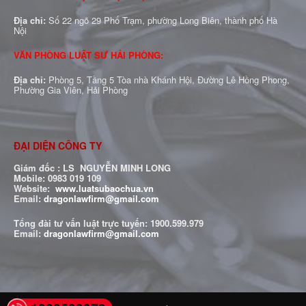
Địa chỉ:
Số 22 ngõ 29 Phố Trạm, phường Long Biên, thành phố Hà
Nội
VĂN PHÒNG LUẬT SƯ HẢI PHÒNG:
Địa chỉ:
Phòng 5, Tầng 5 Tòa nhà Khánh Hội, Đường Lê Hồng Phong,
Phường Gia Viên, Hải Phòng
ĐẠI DIỆN CÔNG TY
Giám đốc : LS NGUYỄN MINH LONG
Mobile: 0983 019 109
Website:
www.luatsubaochua.vn
Email:
dragonlawfirm@gmail.com
Tổng đài tư vấn luật trực tuyến:
1900.599.979
Email:
dragonlawfirm@gmail.com