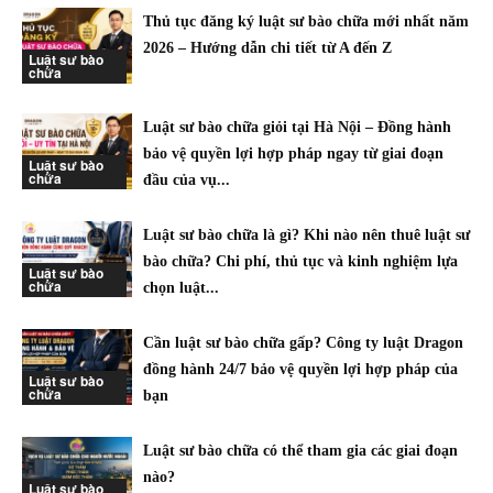
Thủ tục đăng ký luật sư bào chữa mới nhất năm
2026 – Hướng dẫn chi tiết từ A đến Z
Luật sư bào
chữa
Luật sư bào chữa giỏi tại Hà Nội – Đồng hành
bảo vệ quyền lợi hợp pháp ngay từ giai đoạn
Luật sư bào
chữa
đầu của vụ...
Luật sư bào chữa là gì? Khi nào nên thuê luật sư
bào chữa? Chi phí, thủ tục và kinh nghiệm lựa
Luật sư bào
chữa
chọn luật...
Cần luật sư bào chữa gấp? Công ty luật Dragon
đồng hành 24/7 bảo vệ quyền lợi hợp pháp của
Luật sư bào
chữa
bạn
Luật sư bào chữa có thể tham gia các giai đoạn
nào?
Luật sư bào