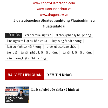
www.congtyluatdragon.com
www.luatsubaochua.vn
www.dragonlaw.vn
#luatsubaochua #luatsutranhtung #luatsuhinhsu
#luatsudatdai
TỪ KHÓA
chi phí thuê luật sư
dịch vụ pháp lý hải phòng
kinh nghiệm luật sư bào chữa
luật sư giỏi hải phòng
luật sư hình sự Hải Phòng
thuê luật sư bào chữa
trung tâm tư vấn pháp luật hải phòng
tư vấn luật hải phòng
văn phòng luật sư hải phòng
BÀI VIẾT LIÊN QUAN
XEM TIN KHÁC
Luật sư giỏi bào chữa về hình sự
Luật sư bào
chữa