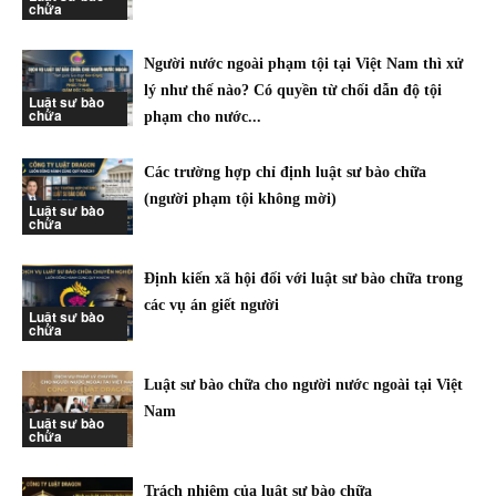
chữa
Người nước ngoài phạm tội tại Việt Nam thì xử
lý như thế nào? Có quyền từ chối dẫn độ tội
Luật sư bào
chữa
phạm cho nước...
Các trường hợp chỉ định luật sư bào chữa
(người phạm tội không mời)
Luật sư bào
chữa
Định kiến xã hội đối với luật sư bào chữa trong
các vụ án giết người
Luật sư bào
chữa
Luật sư bào chữa cho người nước ngoài tại Việt
Nam
Luật sư bào
chữa
Trách nhiệm của luật sư bào chữa