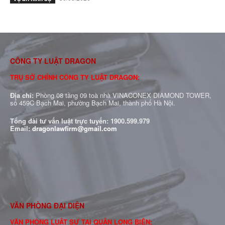
CÔNG TY LUẬT DRAGON
TRỤ SỞ CHÍNH CÔNG TY LUẬT DRAGON:
Địa chỉ:
Phòng 08 tầng 09 toà nhà VINACONEX DIAMOND TOWER,
số 459C Bạch Mai, phường Bạch Mai, thành phố Hà Nội.
Tổng đài tư vấn luật trực tuyến:
1900.599.979
Email:
dragonlawfirm@gmail.com
VĂN PHÒNG ĐẠI DIỆN
VĂN PHÒNG LUẬT SƯ TẠI QUẬN LONG BIÊN: