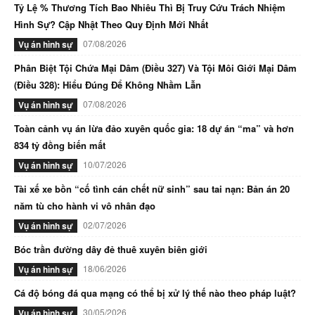
Tỷ Lệ % Thương Tích Bao Nhiêu Thì Bị Truy Cứu Trách Nhiệm
Hình Sự? Cập Nhật Theo Quy Định Mới Nhất
07/08/2026
Vụ án hình sự
Phân Biệt Tội Chứa Mại Dâm (Điều 327) Và Tội Môi Giới Mại Dâm
(Điều 328): Hiểu Đúng Để Không Nhầm Lẫn
07/08/2026
Vụ án hình sự
Toàn cảnh vụ án lừa đảo xuyên quốc gia: 18 dự án “ma” và hơn
834 tỷ đồng biến mất
10/07/2026
Vụ án hình sự
Tài xế xe bồn “cố tình cán chết nữ sinh” sau tai nạn: Bản án 20
năm tù cho hành vi vô nhân đạo
02/07/2026
Vụ án hình sự
Bóc trần đường dây đẻ thuê xuyên biên giới
18/06/2026
Vụ án hình sự
Cá độ bóng đá qua mạng có thể bị xử lý thế nào theo pháp luật?
30/05/2026
Vụ án hình sự