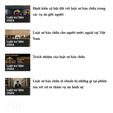
Định kiến xã hội đối với luật sư bào chữa trong
các vụ án giết người
Luật sư bào
chữa
Luật sư bào chữa cho người nước ngoài tại Việt
Nam
Luật sư bào
chữa
Trách nhiệm của luật sư bào chữa
Luật sư bào
chữa
Luật sư bào chữa sẽ chuẩn bị những gì tại phiên
tòa xét xử sơ thẩm vụ án hình sự
Luật sư bào
chữa