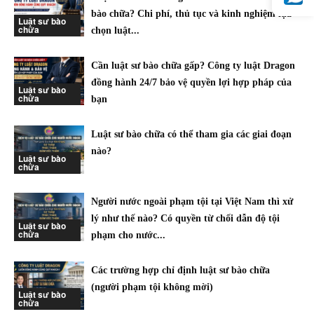
bào chữa? Chi phí, thủ tục và kinh nghiệm lựa
Luật sư bào
chữa
chọn luật...
Cần luật sư bào chữa gấp? Công ty luật Dragon
đồng hành 24/7 bảo vệ quyền lợi hợp pháp của
Luật sư bào
chữa
bạn
Luật sư bào chữa có thể tham gia các giai đoạn
nào?
Luật sư bào
chữa
Người nước ngoài phạm tội tại Việt Nam thì xử
lý như thế nào? Có quyền từ chối dẫn độ tội
Luật sư bào
chữa
phạm cho nước...
Các trường hợp chỉ định luật sư bào chữa
(người phạm tội không mời)
Luật sư bào
chữa