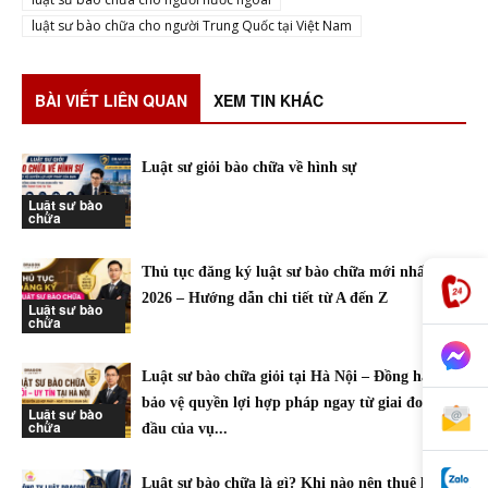
luật sư bào chữa cho người Trung Quốc tại Việt Nam
BÀI VIẾT LIÊN QUAN
XEM TIN KHÁC
Luật sư giỏi bào chữa về hình sự
Luật sư bào
chữa
Thủ tục đăng ký luật sư bào chữa mới nhất năm
2026 – Hướng dẫn chi tiết từ A đến Z
Luật sư bào
chữa
Luật sư bào chữa giỏi tại Hà Nội – Đồng hành
bảo vệ quyền lợi hợp pháp ngay từ giai đoạn
Luật sư bào
chữa
đầu của vụ...
Luật sư bào chữa là gì? Khi nào nên thuê luật sư