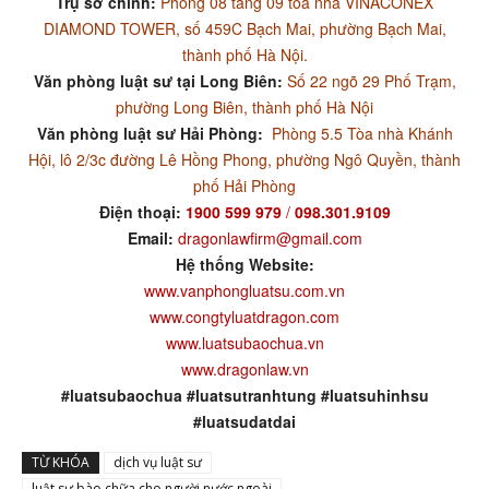
Trụ sở chính:
Phòng 08 tầng 09 toà nhà VINACONEX
DIAMOND TOWER, số 459C Bạch Mai, phường Bạch Mai,
thành phố Hà Nội.
Văn phòng luật sư tại Long Biên:
Số 22 ngõ 29 Phố Trạm,
phường Long Biên, thành phố Hà Nội
Văn phòng luật sư Hải Phòng:
Phòng 5.5 Tòa nhà Khánh
Hội, lô 2/3c đường Lê Hồng Phong, phường Ngô Quyền, thành
phố Hải Phòng
Điện thoại:
1900 599 979
/
098.301.9109
Email:
dragonlawfirm@gmail.com
Hệ thống Website:
www.vanphongluatsu.com.vn
www.congtyluatdragon.com
www.luatsubaochua.vn
www.dragonlaw.vn
#luatsubaochua #luatsutranhtung #luatsuhinhsu
#luatsudatdai
TỪ KHÓA
dịch vụ luật sư
luật sư bào chữa cho người nước ngoài