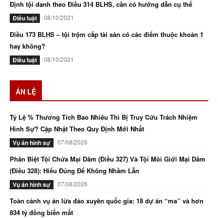
Định tội danh theo Điều 314 BLHS, cần có hướng dẫn cụ thể
08/10/2021
Điều luật
Điều 173 BLHS – tội trộm cắp tài sản có các điểm thuộc khoản 1
hay không?
08/10/2021
Điều luật
ÁN LỆ
Tỷ Lệ % Thương Tích Bao Nhiêu Thì Bị Truy Cứu Trách Nhiệm
Hình Sự? Cập Nhật Theo Quy Định Mới Nhất
07/08/2026
Vụ án hình sự
Phân Biệt Tội Chứa Mại Dâm (Điều 327) Và Tội Môi Giới Mại Dâm
(Điều 328): Hiểu Đúng Để Không Nhầm Lẫn
07/08/2026
Vụ án hình sự
Toàn cảnh vụ án lừa đảo xuyên quốc gia: 18 dự án “ma” và hơn
834 tỷ đồng biến mất