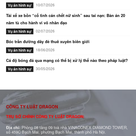
10/07/2026
Vụ án hình sự
Tài xế xe bồn “cố tình cán chết nữ sinh” sau tai nạn: Bản án 20
năm tù cho hành vi vô nhân đạo
02/07/2026
Vụ án hình sự
Bóc trần đường dây đẻ thuê xuyên biên giới
18/06/2026
Vụ án hình sự
Cá độ bóng đá qua mạng có thể bị xử lý thế nào theo pháp luật?
30/05/2026
Vụ án hình sự
CÔNG TY LUẬT DRAGON
TRỤ SỞ CHÍNH CÔNG TY LUẬT DRAGON:
Địa chỉ:
Phòng 08 tầng 09 toà nhà VINACONEX DIAMOND TOWER,
số 459C Bạch Mai, phường Bạch Mai, thành phố Hà Nội.