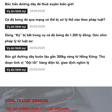
Bóc trần đường dây đẻ thuê xuyên biên giới
18/06/2026
Vụ án hình sự
Cá độ bóng đá qua mạng có thể bị xử lý thế nào theo pháp luật?
30/05/2026
Vụ án hình sự
Dũng “Kỷ” bị bắt trong vụ cá độ bóng đá 1.200 tỷ đồng: Góc nhìn
pháp lý từ luật sư.
30/05/2026
Vụ án hình sự
Bóc gỡ đường dây buôn lậu gần 300kg vàng từ Hồng Kông: Thủ
đoạn tinh vị “Đội lốt” hàng điện tử, giao dịch nghìn tỷ
20/05/2026
Vụ án hình sự
CÔNG TY LUẬT DRAGON
TRỤ SỞ CHÍNH CÔNG TY LUẬT DRAGON: