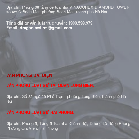
Địa chỉ:
Phòng 08 tầng 09 toà nhà VINACONEX DIAMOND TOWER,
số 459C Bạch Mai, phường Bạch Mai, thành phố Hà Nội.
Tổng đài tư vấn luật trực tuyến:
1900.599.979
Email:
dragonlawfirm@gmail.com
VĂN PHÒNG ĐẠI DIỆN
VĂN PHÒNG LUẬT SƯ TẠI QUẬN LONG BIÊN:
Địa chỉ:
Số 22 ngõ 29 Phố Trạm, phường Long Biên, thành phố Hà
Nội
VĂN PHÒNG LUẬT SƯ HẢI PHÒNG:
Địa chỉ:
Phòng 5, Tầng 5 Tòa nhà Khánh Hội, Đường Lê Hồng Phong,
Phường Gia Viên, Hải Phòng