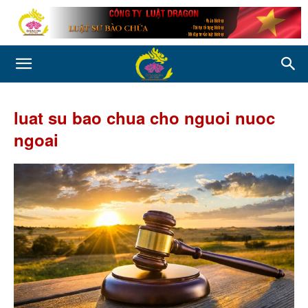
luat su bao chua cho nguoi nuoc
ngoai