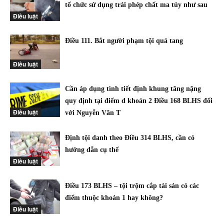
tổ chức sử dụng trái phép chất ma túy như sau
Điều luật
Điều 111. Bắt người phạm tội quả tang
Điều luật
Cần áp dụng tình tiết định khung tăng nặng
quy định tại điểm d khoản 2 Điều 168 BLHS đối
Điều luật
với Nguyễn Văn T
Định tội danh theo Điều 314 BLHS, cần có
hướng dẫn cụ thể
Điều luật
Điều 173 BLHS – tội trộm cắp tài sản có các
điểm thuộc khoản 1 hay không?
Điều luật