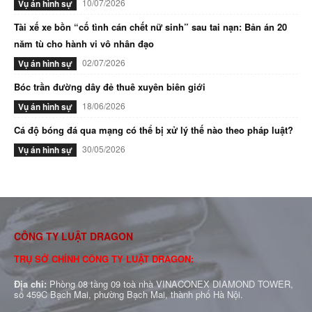
10/07/2026
Vụ án hình sự
Tài xế xe bồn “cố tình cán chết nữ sinh” sau tai nạn: Bản án 20
năm tù cho hành vi vô nhân đạo
02/07/2026
Vụ án hình sự
Bóc trần đường dây đẻ thuê xuyên biên giới
18/06/2026
Vụ án hình sự
Cá độ bóng đá qua mạng có thể bị xử lý thế nào theo pháp luật?
30/05/2026
Vụ án hình sự
CÔNG TY LUẬT DRAGON
TRỤ SỞ CHÍNH CÔNG TY LUẬT DRAGON:
Địa chỉ:
Phòng 08 tầng 09 toà nhà VINACONEX DIAMOND TOWER,
số 459C Bạch Mai, phường Bạch Mai, thành phố Hà Nội.