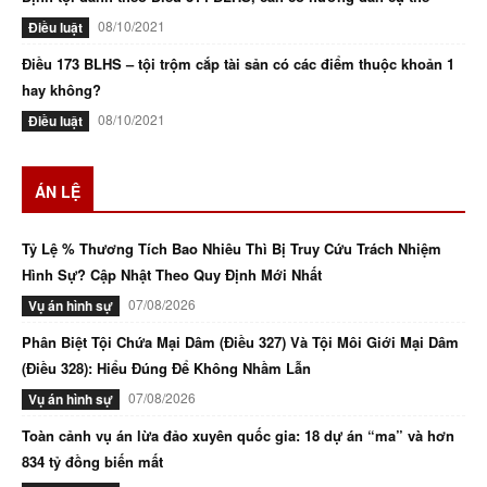
08/10/2021
Điều luật
Điều 173 BLHS – tội trộm cắp tài sản có các điểm thuộc khoản 1
hay không?
08/10/2021
Điều luật
ÁN LỆ
Tỷ Lệ % Thương Tích Bao Nhiêu Thì Bị Truy Cứu Trách Nhiệm
Hình Sự? Cập Nhật Theo Quy Định Mới Nhất
07/08/2026
Vụ án hình sự
Phân Biệt Tội Chứa Mại Dâm (Điều 327) Và Tội Môi Giới Mại Dâm
(Điều 328): Hiểu Đúng Để Không Nhầm Lẫn
07/08/2026
Vụ án hình sự
Toàn cảnh vụ án lừa đảo xuyên quốc gia: 18 dự án “ma” và hơn
834 tỷ đồng biến mất