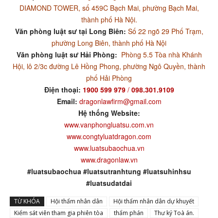
DIAMOND TOWER, số 459C Bạch Mai, phường Bạch Mai,
thành phố Hà Nội.
Văn phòng luật sư tại Long Biên:
Số 22 ngõ 29 Phố Trạm,
phường Long Biên, thành phố Hà Nội
Văn phòng luật sư Hải Phòng:
Phòng 5.5 Tòa nhà Khánh
Hội, lô 2/3c đường Lê Hồng Phong, phường Ngô Quyền, thành
phố Hải Phòng
Điện thoại:
1900 599 979
/
098.301.9109
Email:
dragonlawfirm@gmail.com
Hệ thống Website:
www.vanphongluatsu.com.vn
www.congtyluatdragon.com
www.luatsubaochua.vn
www.dragonlaw.vn
#luatsubaochua #luatsutranhtung #luatsuhinhsu
#luatsudatdai
TỪ KHÓA
Hội thẩm nhân dân
Hội thẩm nhân dân dự khuyết
Kiểm sát viên tham gia phiên tòa
thẩm phán
Thư ký Toà án.