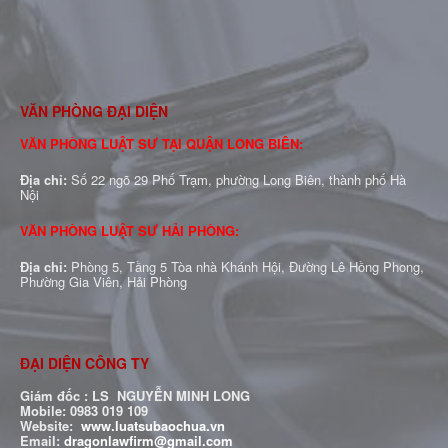
VĂN PHÒNG ĐẠI DIỆN
VĂN PHÒNG LUẬT SƯ TẠI QUẬN LONG BIÊN:
Địa chỉ:
Số 22 ngõ 29 Phố Trạm, phường Long Biên, thành phố Hà
Nội
VĂN PHÒNG LUẬT SƯ HẢI PHÒNG:
Địa chỉ:
Phòng 5, Tầng 5 Tòa nhà Khánh Hội, Đường Lê Hồng Phong,
Phường Gia Viên, Hải Phòng
ĐẠI DIỆN CÔNG TY
Giám đốc : LS NGUYỄN MINH LONG
Mobile: 0983 019 109
Website:
www.luatsubaochua.vn
Email:
dragonlawfirm@gmail.com