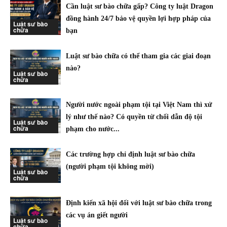
Cần luật sư bào chữa gấp? Công ty luật Dragon
đồng hành 24/7 bảo vệ quyền lợi hợp pháp của
Luật sư bào
chữa
bạn
Luật sư bào chữa có thể tham gia các giai đoạn
nào?
Luật sư bào
chữa
Người nước ngoài phạm tội tại Việt Nam thì xử
lý như thế nào? Có quyền từ chối dẫn độ tội
Luật sư bào
chữa
phạm cho nước...
Các trường hợp chỉ định luật sư bào chữa
(người phạm tội không mời)
Luật sư bào
chữa
Định kiến xã hội đối với luật sư bào chữa trong
các vụ án giết người
Luật sư bào
chữa