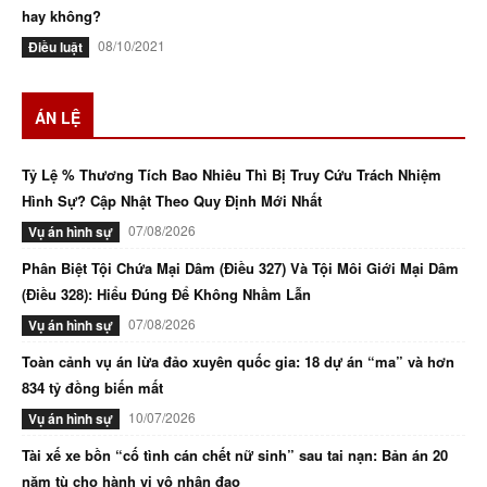
hay không?
08/10/2021
Điều luật
ÁN LỆ
Tỷ Lệ % Thương Tích Bao Nhiêu Thì Bị Truy Cứu Trách Nhiệm
Hình Sự? Cập Nhật Theo Quy Định Mới Nhất
07/08/2026
Vụ án hình sự
Phân Biệt Tội Chứa Mại Dâm (Điều 327) Và Tội Môi Giới Mại Dâm
(Điều 328): Hiểu Đúng Để Không Nhầm Lẫn
07/08/2026
Vụ án hình sự
Toàn cảnh vụ án lừa đảo xuyên quốc gia: 18 dự án “ma” và hơn
834 tỷ đồng biến mất
10/07/2026
Vụ án hình sự
Tài xế xe bồn “cố tình cán chết nữ sinh” sau tai nạn: Bản án 20
năm tù cho hành vi vô nhân đạo