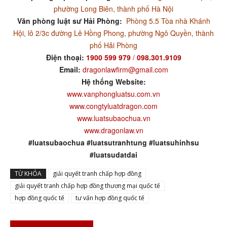
phường Long Biên, thành phố Hà Nội
Văn phòng luật sư Hải Phòng:
Phòng 5.5 Tòa nhà Khánh
Hội, lô 2/3c đường Lê Hồng Phong, phường Ngô Quyền, thành
phố Hải Phòng
Điện thoại:
1900 599 979
/
098.301.9109
Email:
dragonlawfirm@gmail.com
Hệ thống Website:
www.vanphongluatsu.com.vn
www.congtyluatdragon.com
www.luatsubaochua.vn
www.dragonlaw.vn
#luatsubaochua #luatsutranhtung #luatsuhinhsu
#luatsudatdai
TỪ KHÓA
giải quyết tranh chấp hợp đồng
giải quyết tranh chấp hợp đồng thương mại quốc tế
hợp đồng quốc tế
tư vấn hợp đồng quốc tế