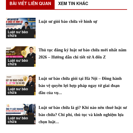
BÀI VIẾT LIÊN QUAN
XEM TIN KHÁC
Luật sư giỏi bào chữa về hình sự
Luật sư bào
chữa
Thủ tục đăng ký luật sư bào chữa mới nhất năm
2026 – Hướng dẫn chi tiết từ A đến Z
Luật sư bào
chữa
Luật sư bào chữa giỏi tại Hà Nội – Đồng hành
bảo vệ quyền lợi hợp pháp ngay từ giai đoạn
Luật sư bào
chữa
đầu của vụ...
Luật sư bào chữa là gì? Khi nào nên thuê luật sư
bào chữa? Chi phí, thủ tục và kinh nghiệm lựa
Luật sư bào
chữa
chọn luật...