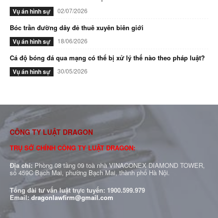
02/07/2026
Vụ án hình sự
Bóc trần đường dây đẻ thuê xuyên biên giới
18/06/2026
Vụ án hình sự
Cá độ bóng đá qua mạng có thể bị xử lý thế nào theo pháp luật?
30/05/2026
Vụ án hình sự
CÔNG TY LUẬT DRAGON
TRỤ SỞ CHÍNH CÔNG TY LUẬT DRAGON:
Địa chỉ:
Phòng 08 tầng 09 toà nhà VINACONEX DIAMOND TOWER,
số 459C Bạch Mai, phường Bạch Mai, thành phố Hà Nội.
Tổng đài tư vấn luật trực tuyến:
1900.599.979
Email:
dragonlawfirm@gmail.com