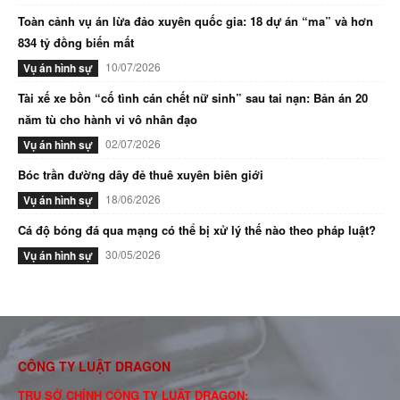
Toàn cảnh vụ án lừa đảo xuyên quốc gia: 18 dự án “ma” và hơn
834 tỷ đồng biến mất
10/07/2026
Vụ án hình sự
Tài xế xe bồn “cố tình cán chết nữ sinh” sau tai nạn: Bản án 20
năm tù cho hành vi vô nhân đạo
02/07/2026
Vụ án hình sự
Bóc trần đường dây đẻ thuê xuyên biên giới
18/06/2026
Vụ án hình sự
Cá độ bóng đá qua mạng có thể bị xử lý thế nào theo pháp luật?
30/05/2026
Vụ án hình sự
CÔNG TY LUẬT DRAGON
TRỤ SỞ CHÍNH CÔNG TY LUẬT DRAGON: