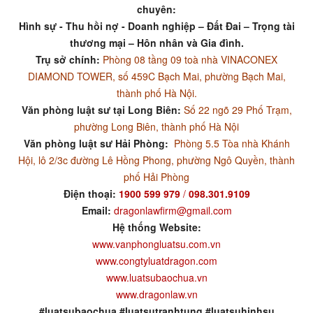
chuyên:
Hình sự - Thu hồi nợ - Doanh nghiệp – Đất Đai – Trọng tài
thương mại – Hôn nhân và Gia đình.
Trụ sở chính:
Phòng 08 tầng 09 toà nhà VINACONEX
DIAMOND TOWER, số 459C Bạch Mai, phường Bạch Mai,
thành phố Hà Nội.
Văn phòng luật sư tại Long Biên:
Số 22 ngõ 29 Phố Trạm,
phường Long Biên, thành phố Hà Nội
Văn phòng luật sư Hải Phòng:
Phòng 5.5 Tòa nhà Khánh
Hội, lô 2/3c đường Lê Hồng Phong, phường Ngô Quyền, thành
phố Hải Phòng
Điện thoại:
1900 599 979
/
098.301.9109
Email:
dragonlawfirm@gmail.com
Hệ thống Website:
www.vanphongluatsu.com.vn
www.congtyluatdragon.com
www.luatsubaochua.vn
www.dragonlaw.vn
#luatsubaochua #luatsutranhtung #luatsuhinhsu