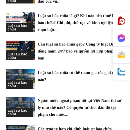
chữa
đầu của vụ...
Luật sư bào chữa là gì? Khi nào nên thuê luật sư
bào chữa? Chi phí, thủ tục và kinh nghiệm lựa
Luật sư bào
chữa
chọn luật...
Cần luật sư bào chữa gấp? Công ty luật Dragon
đồng hành 24/7 bảo vệ quyền lợi hợp pháp của
Luật sư bào
chữa
bạn
Luật sư bào chữa có thể tham gia các giai đoạn
nào?
Luật sư bào
chữa
Người nước ngoài phạm tội tại Việt Nam thì xử
lý như thế nào? Có quyền từ chối dẫn độ tội
Luật sư bào
chữa
phạm cho nước...
Các trường hợp chỉ định luật sư bào chữa