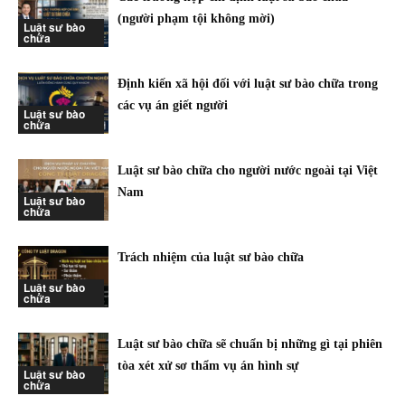
(người phạm tội không mời)
Luật sư bào
chữa
Định kiến xã hội đối với luật sư bào chữa trong
các vụ án giết người
Luật sư bào
chữa
Luật sư bào chữa cho người nước ngoài tại Việt
Nam
Luật sư bào
chữa
Trách nhiệm của luật sư bào chữa
Luật sư bào
chữa
Luật sư bào chữa sẽ chuẩn bị những gì tại phiên
tòa xét xử sơ thẩm vụ án hình sự
Luật sư bào
chữa