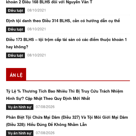
khoản 2 Điều 168 BLHS đối với Nguyễn Văn T
08/10/2021
Điều luật
Định tội danh theo Điều 314 BLHS, cần có hướng dẫn cụ thể
08/10/2021
Điều luật
Điều 173 BLHS – tội trộm cắp tài sản có các điểm thuộc khoản 1
hay không?
08/10/2021
Điều luật
ÁN LỆ
Tỷ Lệ % Thương Tích Bao Nhiêu Thì Bị Truy Cứu Trách Nhiệm
Hình Sự? Cập Nhật Theo Quy Định Mới Nhất
07/08/2026
Vụ án hình sự
Phân Biệt Tội Chứa Mại Dâm (Điều 327) Và Tội Môi Giới Mại Dâm
(Điều 328): Hiểu Đúng Để Không Nhầm Lẫn
07/08/2026
Vụ án hình sự