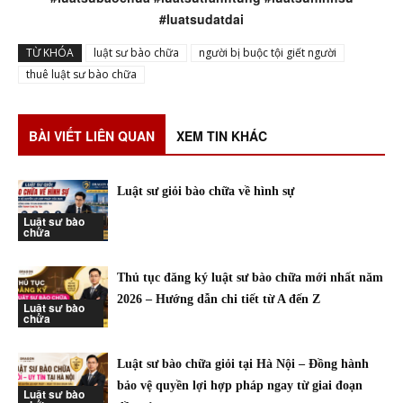
#luatsudatdai
TỪ KHÓA
luật sư bào chữa
người bị buộc tội giết người
thuê luật sư bào chữa
BÀI VIẾT LIÊN QUAN
XEM TIN KHÁC
Luật sư giỏi bào chữa về hình sự
Luật sư bào
chữa
Thủ tục đăng ký luật sư bào chữa mới nhất năm
2026 – Hướng dẫn chi tiết từ A đến Z
Luật sư bào
chữa
Luật sư bào chữa giỏi tại Hà Nội – Đồng hành
bảo vệ quyền lợi hợp pháp ngay từ giai đoạn
Luật sư bào