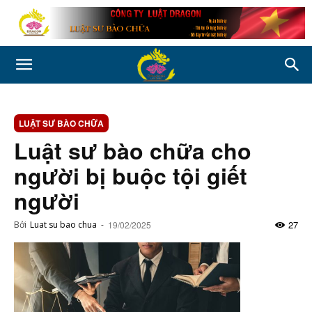
LUẬT SƯ BÀO CHỮA
Luật sư bào chữa cho
người bị buộc tội giết
người
27
Bởi
Luat su bao chua
-
19/02/2025