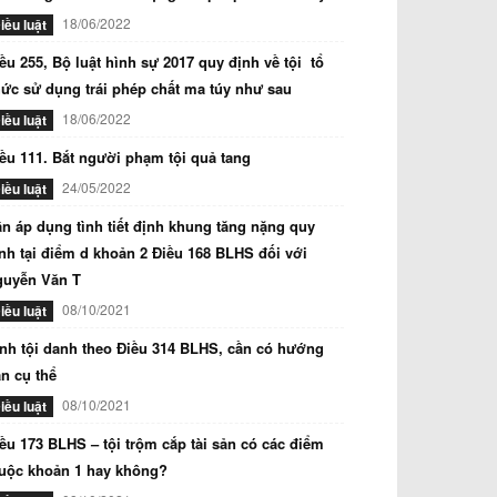
18/06/2022
iều luật
ều 255, Bộ luật hình sự 2017 quy định về tội tổ
ức sử dụng trái phép chất ma túy như sau
18/06/2022
iều luật
ều 111. Bắt người phạm tội quả tang
24/05/2022
iều luật
n áp dụng tình tiết định khung tăng nặng quy
nh tại điểm d khoản 2 Điều 168 BLHS đối với
guyễn Văn T
08/10/2021
iều luật
nh tội danh theo Điều 314 BLHS, cần có hướng
n cụ thể
08/10/2021
iều luật
ều 173 BLHS – tội trộm cắp tài sản có các điểm
uộc khoản 1 hay không?