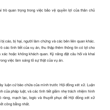
i trò quan trọng trong việc bảo vệ quyền lợi của thân chủ
 bị cáo, bị hại, người làm chứng và các bên liên quan khác.
õ các tình tiết của vụ án, thu thập thêm thông tin có lợi cho
nh xác hoặc không khách quan. Kỹ năng đặt câu hỏi và khai
trong việc làm sáng tỏ sự thật của vụ án.
h bày luận cứ bào chữa của mình trước Hội đồng xét xử. Luận
h của pháp luật, và các tình tiết giảm nhẹ trách nhiệm hình
õ ràng, mạch lạc, logic và thuyết phục để Hội đồng xét xử
ết công bằng nhất.