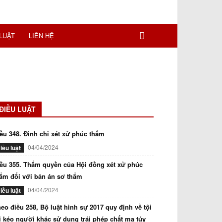
LUẬT
LIÊN HỆ
ĐIỀU LUẬT
ều 348. Đình chỉ xét xử phúc thẩm
04/04/2024
iều luật
ều 355. Thẩm quyền của Hội đồng xét xử phúc
ẩm đối với bản án sơ thẩm
04/04/2024
iều luật
eo điều 258, Bộ luật hình sự 2017 quy định về tội
i kéo người khác sử dụng trái phép chất ma túy