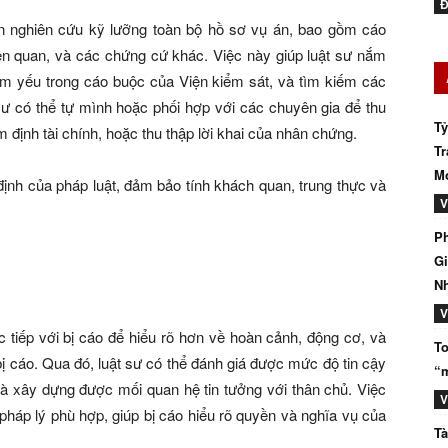
Đ
n nghiên cứu kỹ lưỡng toàn bộ hồ sơ vụ án, bao gồm cáo
 liên quan, và các chứng cứ khác. Việc này giúp luật sư nắm
ểm yếu trong cáo buộc của Viện kiểm sát, và tìm kiếm các
 sư có thể tự mình hoặc phối hợp với các chuyên gia để thu
Tỷ
 định tài chính, hoặc thu thập lời khai của nhân chứng.
Tr
Mớ
định của pháp luật, đảm bảo tính khách quan, trung thực và
V
Ph
Gi
N
V
ực tiếp với bị cáo để hiểu rõ hơn về hoàn cảnh, động cơ, và
To
 bị cáo. Qua đó, luật sư có thể đánh giá được mức độ tin cậy
“m
 và xây dựng được mối quan hệ tin tưởng với thân chủ. Việc
V
pháp lý phù hợp, giúp bị cáo hiểu rõ quyền và nghĩa vụ của
Tà