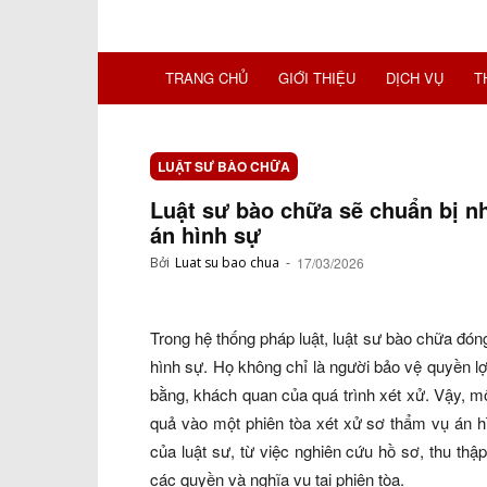
TRANG CHỦ
GIỚI THIỆU
DỊCH VỤ
T
LUẬT SƯ BÀO CHỮA
Luật sư bào chữa sẽ chuẩn bị nh
án hình sự
Bởi
Luat su bao chua
-
17/03/2026
Trong hệ thống pháp luật, luật sư bào chữa đóng
hình sự. Họ không chỉ là người bảo vệ quyền 
bằng, khách quan của quá trình xét xử. Vậy, m
quả vào một phiên tòa xét xử sơ thẩm vụ án h
của luật sư, từ việc nghiên cứu hồ sơ, thu th
các quyền và nghĩa vụ tại phiên tòa.