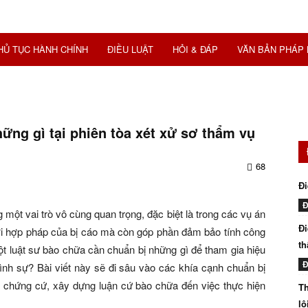
HỦ TỤC HÀNH CHÍNH
ĐIỀU LUẬT
HỎI & ĐÁP
VĂN BẢN PHÁP 
ững gì tại phiên tòa xét xử sơ thẩm vụ
68
Đi
Đ
 một vai trò vô cùng quan trọng, đặc biệt là trong các vụ án
Đi
lợi hợp pháp của bị cáo mà còn góp phần đảm bảo tính công
th
ột luật sư bào chữa cần chuẩn bị những gì để tham gia hiệu
Đ
ình sự? Bài viết này sẽ đi sâu vào các khía cạnh chuẩn bị
ập chứng cứ, xây dựng luận cứ bào chữa đến việc thực hiện
Th
lô