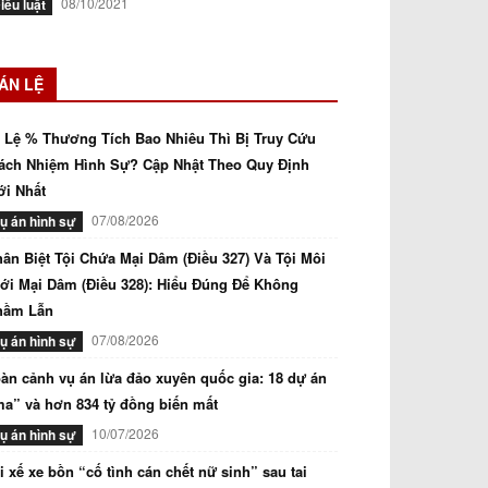
08/10/2021
iều luật
ÁN LỆ
 Lệ % Thương Tích Bao Nhiêu Thì Bị Truy Cứu
ách Nhiệm Hình Sự? Cập Nhật Theo Quy Định
i Nhất
07/08/2026
ụ án hình sự
ân Biệt Tội Chứa Mại Dâm (Điều 327) Và Tội Môi
ới Mại Dâm (Điều 328): Hiểu Đúng Để Không
hầm Lẫn
07/08/2026
ụ án hình sự
àn cảnh vụ án lừa đảo xuyên quốc gia: 18 dự án
a” và hơn 834 tỷ đồng biến mất
10/07/2026
ụ án hình sự
i xế xe bồn “cố tình cán chết nữ sinh” sau tai