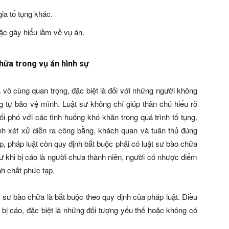
ia tố tụng khác.
ặc gây hiểu lầm về vụ án.
hữa trong vụ án hình sự
à vô cùng quan trọng, đặc biệt là đối với những người không
g tự bảo vệ mình. Luật sư không chỉ giúp thân chủ hiểu rõ
 phó với các tình huống khó khăn trong quá trình tố tụng.
nh xét xử diễn ra công bằng, khách quan và tuân thủ đúng
p, pháp luật còn quy định bắt buộc phải có luật sư bào chữa
hư khi bị cáo là người chưa thành niên, người có nhược điểm
nh chất phức tạp.
t sư bào chữa là bắt buộc theo quy định của pháp luật. Điều
 bị cáo, đặc biệt là những đối tượng yếu thế hoặc không có