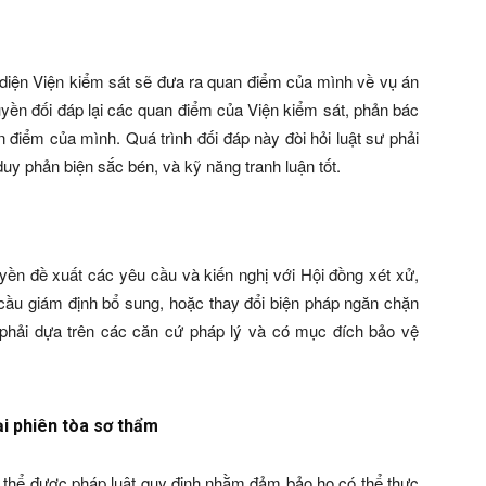
i diện Viện kiểm sát sẽ đưa ra quan điểm của mình về vụ án
uyền đối đáp lại các quan điểm của Viện kiểm sát, phản bác
điểm của mình. Quá trình đối đáp này đòi hỏi luật sư phải
uy phản biện sắc bén, và kỹ năng tranh luận tốt.
quyền đề xuất các yêu cầu và kiến nghị với Hội đồng xét xử,
 cầu giám định bổ sung, hoặc thay đổi biện pháp ngăn chặn
 phải dựa trên các căn cứ pháp lý và có mục đích bảo vệ
ại phiên tòa sơ thẩm
 thể được pháp luật quy định nhằm đảm bảo họ có thể thực