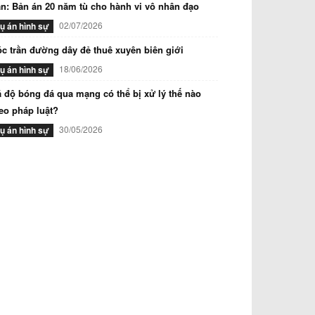
n: Bản án 20 năm tù cho hành vi vô nhân đạo
02/07/2026
ụ án hình sự
c trần đường dây đẻ thuê xuyên biên giới
18/06/2026
ụ án hình sự
 độ bóng đá qua mạng có thể bị xử lý thế nào
eo pháp luật?
30/05/2026
ụ án hình sự