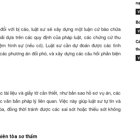
nạ
V
Bó
 đổi với bị cáo, luật sư sẽ xây dựng một luận cứ bào chữa
V
hải dựa trên các quy định của pháp luật, các chứng cứ thu
Cá
hiệm hình sự (nếu có). Luật sư cần dự đoán được các tình
th
n các phương án đối phó, và xây dựng các câu hỏi phản biện
V
 tài liệu và giấy tờ cần thiết, như bản sao hồ sơ vụ án, các
 văn bản pháp lý liên quan. Việc này giúp luật sư tự tin và
òa, đồng thời tránh được các sai sót hoặc thiếu sót không
hiên tòa sơ thẩm