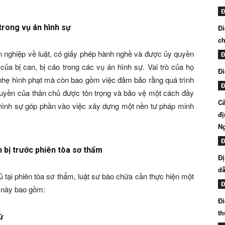
Đ
 trong vụ án hình sự
Đi
ch
n nghiệp về luật, có giấy phép hành nghề và được ủy quyền
Đ
của bị can, bị cáo trong các vụ án hình sự. Vai trò của họ
Đi
m nhẹ hình phạt mà còn bao gồm việc đảm bảo rằng quá trình
Đ
 quyền của thân chủ được tôn trọng và bảo vệ một cách đầy
Cầ
g hình sự góp phần vào việc xây dựng một nền tư pháp minh
đị
N
Đ
 bị trước phiên tòa sơ thẩm
Đị
dẫ
ủ tại phiên tòa sơ thẩm, luật sư bào chữa cần thực hiện một
Đ
h này bao gồm:
Đi
th
ứ