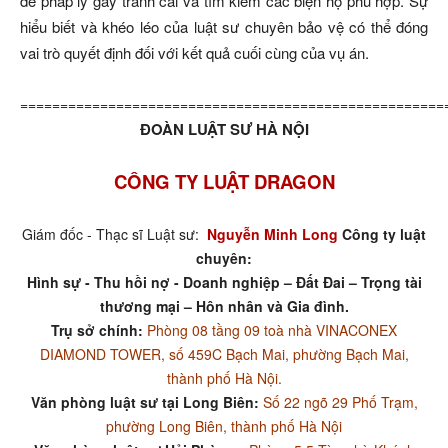
đề pháp lý gây tranh cãi và tìm kiếm các biện hộ phù hợp. Sự
hiểu biết và khéo léo của luật sư chuyên bảo vệ có thể đóng
vai trò quyết định đối với kết quả cuối cùng của vụ án.
=====================================================
ĐOÀN LUẬT SƯ HÀ NỘI
CÔNG TY LUẬT DRAGON
Giám đốc - Thạc sĩ Luật sư:
Nguyễn Minh Long
Công ty luật
chuyên:
Hình sự - Thu hồi nợ - Doanh nghiệp – Đất Đai – Trọng tài
thương mại – Hôn nhân và Gia đình.
Trụ sở chính:
Phòng 08 tầng 09 toà nhà VINACONEX
DIAMOND TOWER, số 459C Bạch Mai, phường Bạch Mai,
thành phố Hà Nội.
Văn phòng luật sư tại Long Biên:
Số 22 ngõ 29 Phố Trạm,
phường Long Biên, thành phố Hà Nội