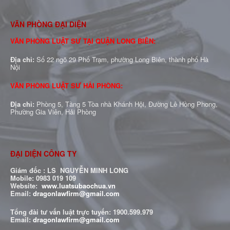
VĂN PHÒNG ĐẠI DIỆN
VĂN PHÒNG LUẬT SƯ TẠI QUẬN LONG BIÊN:
Địa chỉ:
Số 22 ngõ 29 Phố Trạm, phường Long Biên, thành phố Hà
Nội
VĂN PHÒNG LUẬT SƯ HẢI PHÒNG:
Địa chỉ:
Phòng 5, Tầng 5 Tòa nhà Khánh Hội, Đường Lê Hồng Phong,
Phường Gia Viên, Hải Phòng
ĐẠI DIỆN CÔNG TY
Giám đốc : LS NGUYỄN MINH LONG
Mobile: 0983 019 109
Website:
www.luatsubaochua.vn
Email:
dragonlawfirm@gmail.com
Tổng đài tư vấn luật trực tuyến:
1900.599.979
Email:
dragonlawfirm@gmail.com