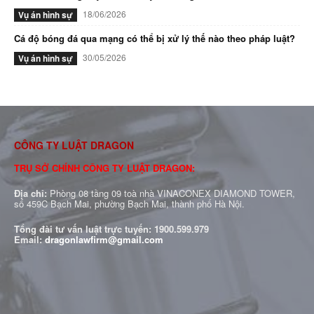
18/06/2026
Vụ án hình sự
Cá độ bóng đá qua mạng có thể bị xử lý thế nào theo pháp luật?
30/05/2026
Vụ án hình sự
CÔNG TY LUẬT DRAGON
TRỤ SỞ CHÍNH CÔNG TY LUẬT DRAGON:
Địa chỉ:
Phòng 08 tầng 09 toà nhà VINACONEX DIAMOND TOWER,
số 459C Bạch Mai, phường Bạch Mai, thành phố Hà Nội.
Tổng đài tư vấn luật trực tuyến:
1900.599.979
Email:
dragonlawfirm@gmail.com