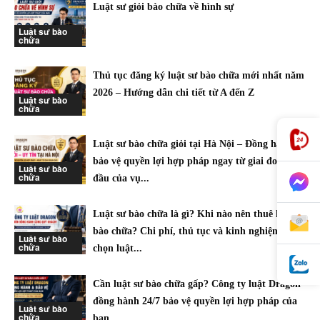
Luật sư giỏi bào chữa về hình sự
Luật sư bào
chữa
Thủ tục đăng ký luật sư bào chữa mới nhất năm
2026 – Hướng dẫn chi tiết từ A đến Z
Luật sư bào
chữa
Luật sư bào chữa giỏi tại Hà Nội – Đồng hành
bảo vệ quyền lợi hợp pháp ngay từ giai đoạn
Luật sư bào
chữa
đầu của vụ...
Luật sư bào chữa là gì? Khi nào nên thuê luật sư
bào chữa? Chi phí, thủ tục và kinh nghiệm lựa
Luật sư bào
chữa
chọn luật...
Cần luật sư bào chữa gấp? Công ty luật Dragon
đồng hành 24/7 bảo vệ quyền lợi hợp pháp của
Luật sư bào
chữa
bạn