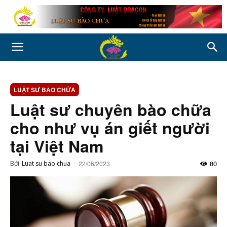
LUẬT SƯ BÀO CHỮA
Luật sư chuyên bào chữa
cho như vụ án giết người
tại Việt Nam
80
Bởi
Luat su bao chua
-
22/06/2023