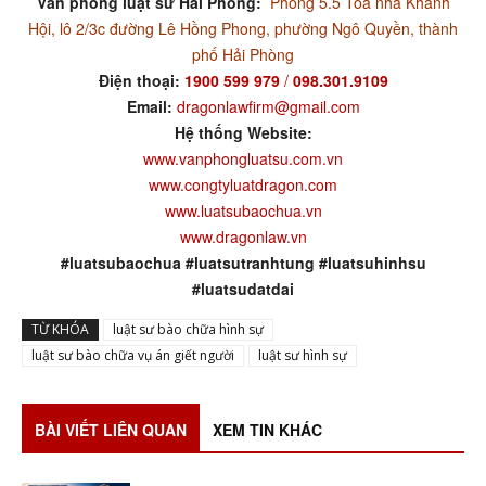
Văn phòng luật sư Hải Phòng:
Phòng 5.5 Tòa nhà Khánh
Hội, lô 2/3c đường Lê Hồng Phong, phường Ngô Quyền, thành
phố Hải Phòng
Điện thoại:
1900 599 979
/
098.301.9109
Email:
dragonlawfirm@gmail.com
Hệ thống Website:
www.vanphongluatsu.com.vn
www.congtyluatdragon.com
www.luatsubaochua.vn
www.dragonlaw.vn
#luatsubaochua #luatsutranhtung #luatsuhinhsu
#luatsudatdai
TỪ KHÓA
luật sư bào chữa hình sự
luật sư bào chữa vụ án giết người
luật sư hình sự
BÀI VIẾT LIÊN QUAN
XEM TIN KHÁC