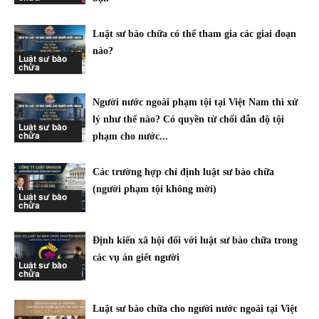
Luật sư bào chữa có thể tham gia các giai đoạn
nào?
Luật sư bào
chữa
Người nước ngoài phạm tội tại Việt Nam thì xử
lý như thế nào? Có quyền từ chối dẫn độ tội
Luật sư bào
chữa
phạm cho nước...
Các trường hợp chỉ định luật sư bào chữa
(người phạm tội không mời)
Luật sư bào
chữa
Định kiến xã hội đối với luật sư bào chữa trong
các vụ án giết người
Luật sư bào
chữa
Luật sư bào chữa cho người nước ngoài tại Việt