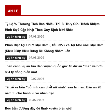
ÁN LỆ
Tỷ Lệ % Thương Tích Bao Nhiêu Thì Bị Truy Cứu Trách Nhiệm
Hình Sự? Cập Nhật Theo Quy Định Mới Nhất
07/08/2026
Vụ án hình sự
Phân Biệt Tội Chứa Mại Dâm (Điều 327) Và Tội Môi Giới Mại Dâm
(Điều 328): Hiểu Đúng Để Không Nhầm Lẫn
07/08/2026
Vụ án hình sự
Toàn cảnh vụ án lừa đảo xuyên quốc gia: 18 dự án “ma” và hơn
834 tỷ đồng biến mất
10/07/2026
Vụ án hình sự
Tài xế xe bồn “cố tình cán chết nữ sinh” sau tai nạn: Bản án 20
năm tù cho hành vi vô nhân đạo
02/07/2026
Vụ án hình sự
Bóc trần đường dây đẻ thuê xuyên biên giới