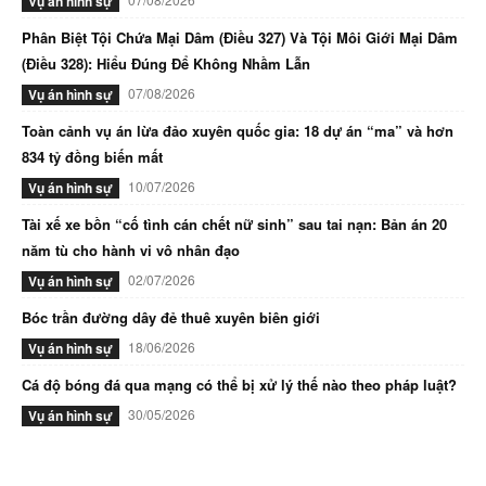
Vụ án hình sự
Phân Biệt Tội Chứa Mại Dâm (Điều 327) Và Tội Môi Giới Mại Dâm
(Điều 328): Hiểu Đúng Để Không Nhầm Lẫn
07/08/2026
Vụ án hình sự
Toàn cảnh vụ án lừa đảo xuyên quốc gia: 18 dự án “ma” và hơn
834 tỷ đồng biến mất
10/07/2026
Vụ án hình sự
Tài xế xe bồn “cố tình cán chết nữ sinh” sau tai nạn: Bản án 20
năm tù cho hành vi vô nhân đạo
02/07/2026
Vụ án hình sự
Bóc trần đường dây đẻ thuê xuyên biên giới
18/06/2026
Vụ án hình sự
Cá độ bóng đá qua mạng có thể bị xử lý thế nào theo pháp luật?
30/05/2026
Vụ án hình sự