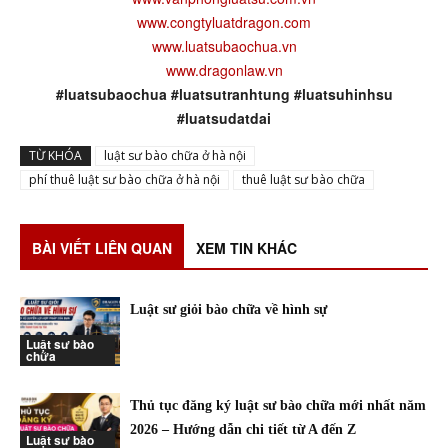
www.congtyluatdragon.com
www.luatsubaochua.vn
www.dragonlaw.vn
#luatsubaochua #luatsutranhtung #luatsuhinhsu
#luatsudatdai
TỪ KHÓA
luật sư bào chữa ở hà nội
phí thuê luật sư bào chữa ở hà nội
thuê luật sư bào chữa
BÀI VIẾT LIÊN QUAN
XEM TIN KHÁC
Luật sư giỏi bào chữa về hình sự
Luật sư bào
chữa
Thủ tục đăng ký luật sư bào chữa mới nhất năm
2026 – Hướng dẫn chi tiết từ A đến Z
Luật sư bào