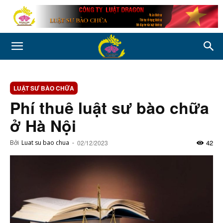
LUẬT SƯ BÀO CHỮA
Phí thuê luật sư bào chữa
ở Hà Nội
42
Bởi
Luat su bao chua
-
02/12/2023