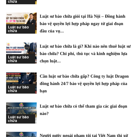
chữa
Luật sư bào chữa giỏi tại Hà Nội – Đồng hành
bảo vệ quyền lợi hợp pháp ngay từ giai đoạn
Luật sư bào
chữa
đầu của vụ...
Luật sư bào chữa là gì? Khi nào nên thuê luật sư
bào chữa? Chi phí, thủ tục và kinh nghiệm lựa
Luật sư bào
chữa
chọn luật...
Cần luật sư bào chữa gấp? Công ty luật Dragon
đồng hành 24/7 bảo vệ quyền lợi hợp pháp của
Luật sư bào
chữa
bạn
Luật sư bào chữa có thể tham gia các giai đoạn
nào?
Luật sư bào
chữa
Người nước ngoài phạm tội tại Việt Nam thì xử