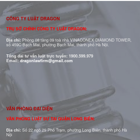
CÔNG TY LUẬT DRAGON
TRỤ SỞ CHÍNH CÔNG TY LUẬT DRAGON:
Địa chỉ:
Phòng 08 tầng 09 toà nhà VINACONEX DIAMOND TOWER,
số 459C Bạch Mai, phường Bạch Mai, thành phố Hà Nội.
Tổng đài tư vấn luật trực tuyến:
1900.599.979
Email:
dragonlawfirm@gmail.com
VĂN PHÒNG ĐẠI DIỆN
VĂN PHÒNG LUẬT SƯ TẠI QUẬN LONG BIÊN:
Địa chỉ:
Số 22 ngõ 29 Phố Trạm, phường Long Biên, thành phố Hà
Nội