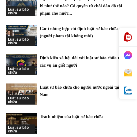
lý như thế nào? Có quyền từ chối dẫn độ tội
Luật sư bào
chữa
phạm cho nước...
Các trường hợp chỉ định luật sư bào chữa
(người phạm tội không mời)
Luật sư bào
chữa
Định kiến xã hội đối với luật sư bào chữa trong
các vụ án giết người
Luật sư bào
chữa
Luật sư bào chữa cho người nước ngoài tại Việt
Nam
Luật sư bào
chữa
Trách nhiệm của luật sư bào chữa
Luật sư bào
chữa