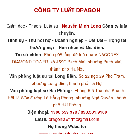
CÔNG TY LUẬT DRAGON
Giám đốc - Thạc sĩ Luật sư:
Nguyễn Minh Long
Công ty luật
chuyên:
Hình sự - Thu hồi nợ - Doanh nghiệp – Đất Đai – Trọng tài
thương mại – Hôn nhân và Gia đình.
Trụ sở chính:
Phòng 08 tầng 09 toà nhà VINACONEX
DIAMOND TOWER, số 459C Bạch Mai, phường Bạch Mai,
thành phố Hà Nội.
Văn phòng luật sư tại Long Biên:
Số 22 ngõ 29 Phố Trạm,
phường Long Biên, thành phố Hà Nội
Văn phòng luật sư Hải Phòng:
Phòng 5.5 Tòa nhà Khánh
Hội, lô 2/3c đường Lê Hồng Phong, phường Ngô Quyền, thành
phố Hải Phòng
Điện thoại:
1900 599 979
/
098.301.9109
Email:
dragonlawfirm@gmail.com
Hệ thống Website:
www.vanphongluatsu.com.vn