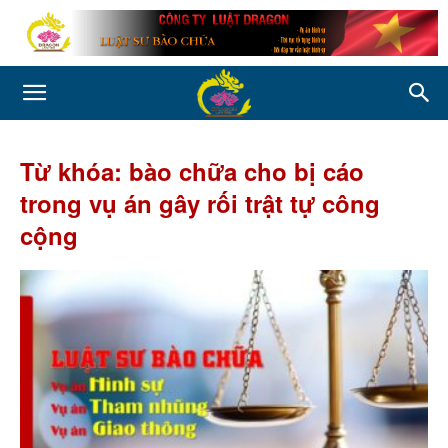
Từ khóa: bào chữa cho bị cáo
trong vụ án gây rối trật tự công
cộng