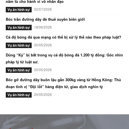
năm tù cho hành vi vô nhân đạo
02/07/2026
Vụ án hình sự
Bóc trần đường dây đẻ thuê xuyên biên giới
18/06/2026
Vụ án hình sự
Cá độ bóng đá qua mạng có thể bị xử lý thế nào theo pháp luật?
30/05/2026
Vụ án hình sự
Dũng “Kỷ” bị bắt trong vụ cá độ bóng đá 1.200 tỷ đồng: Góc nhìn
pháp lý từ luật sư.
30/05/2026
Vụ án hình sự
Bóc gỡ đường dây buôn lậu gần 300kg vàng từ Hồng Kông: Thủ
đoạn tinh vị “Đội lốt” hàng điện tử, giao dịch nghìn tỷ
20/05/2026
Vụ án hình sự