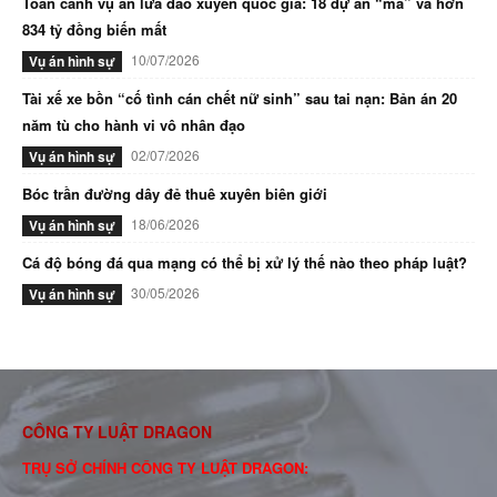
Toàn cảnh vụ án lừa đảo xuyên quốc gia: 18 dự án “ma” và hơn
834 tỷ đồng biến mất
10/07/2026
Vụ án hình sự
Tài xế xe bồn “cố tình cán chết nữ sinh” sau tai nạn: Bản án 20
năm tù cho hành vi vô nhân đạo
02/07/2026
Vụ án hình sự
Bóc trần đường dây đẻ thuê xuyên biên giới
18/06/2026
Vụ án hình sự
Cá độ bóng đá qua mạng có thể bị xử lý thế nào theo pháp luật?
30/05/2026
Vụ án hình sự
CÔNG TY LUẬT DRAGON
TRỤ SỞ CHÍNH CÔNG TY LUẬT DRAGON: