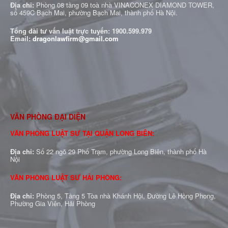
Địa chỉ:
Phòng 08 tầng 09 toà nhà VINACONEX DIAMOND TOWER,
số 459C Bạch Mai, phường Bạch Mai, thành phố Hà Nội.
Tổng đài tư vấn luật trực tuyến:
1900.599.979
Email:
dragonlawfirm@gmail.com
VĂN PHÒNG ĐẠI DIỆN
VĂN PHÒNG LUẬT SƯ TẠI QUẬN LONG BIÊN:
Địa chỉ:
Số 22 ngõ 29 Phố Trạm, phường Long Biên, thành phố Hà
Nội
VĂN PHÒNG LUẬT SƯ HẢI PHÒNG:
Địa chỉ:
Phòng 5, Tầng 5 Tòa nhà Khánh Hội, Đường Lê Hồng Phong,
Phường Gia Viên, Hải Phòng