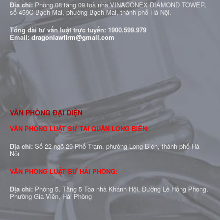
Địa chỉ:
Phòng 08 tầng 09 toà nhà VINACONEX DIAMOND TOWER,
số 459C Bạch Mai, phường Bạch Mai, thành phố Hà Nội.
Tổng đài tư vấn luật trực tuyến:
1900.599.979
Email:
dragonlawfirm@gmail.com
VĂN PHÒNG ĐẠI DIỆN
VĂN PHÒNG LUẬT SƯ TẠI QUẬN LONG BIÊN:
Địa chỉ:
Số 22 ngõ 29 Phố Trạm, phường Long Biên, thành phố Hà
Nội
VĂN PHÒNG LUẬT SƯ HẢI PHÒNG:
Địa chỉ:
Phòng 5, Tầng 5 Tòa nhà Khánh Hội, Đường Lê Hồng Phong,
Phường Gia Viên, Hải Phòng