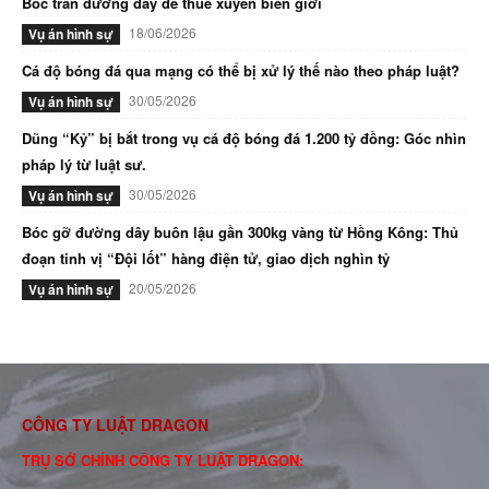
Bóc trần đường dây đẻ thuê xuyên biên giới
18/06/2026
Vụ án hình sự
Cá độ bóng đá qua mạng có thể bị xử lý thế nào theo pháp luật?
30/05/2026
Vụ án hình sự
Dũng “Kỷ” bị bắt trong vụ cá độ bóng đá 1.200 tỷ đồng: Góc nhìn
pháp lý từ luật sư.
30/05/2026
Vụ án hình sự
Bóc gỡ đường dây buôn lậu gần 300kg vàng từ Hồng Kông: Thủ
đoạn tinh vị “Đội lốt” hàng điện tử, giao dịch nghìn tỷ
20/05/2026
Vụ án hình sự
CÔNG TY LUẬT DRAGON
TRỤ SỞ CHÍNH CÔNG TY LUẬT DRAGON: