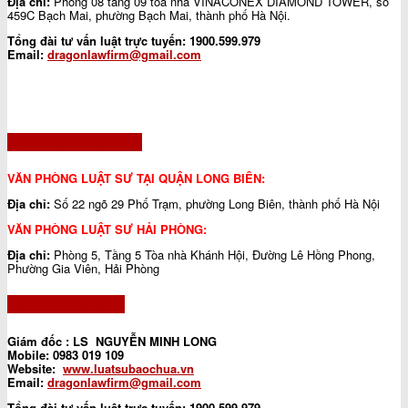
Địa chỉ:
Phòng 08 tầng 09 toà nhà VINACONEX DIAMOND TOWER, số
459C Bạch Mai, phường Bạch Mai, thành phố Hà Nội.
Tổng đài tư vấn luật trực tuyến:
1900.599.979
Email:
dragonlawfirm@gmail.com
VĂN PHÒNG ĐẠI DIỆN
VĂN PHÒNG LUẬT SƯ TẠI QUẬN LONG BIÊN:
Địa chỉ:
Số 22 ngõ 29 Phố Trạm, phường Long Biên, thành phố Hà Nội
VĂN PHÒNG LUẬT SƯ HẢI PHÒNG:
Địa chỉ:
Phòng 5, Tầng 5 Tòa nhà Khánh Hội, Đường Lê Hồng Phong,
Phường Gia Viên, Hải Phòng
ĐẠI DIỆN CÔNG TY
Giám đốc : LS NGUYỄN MINH LONG
Mobile: 0983 019 109
Website:
www.luatsubaochua.vn
Email:
dragonlawfirm@gmail.com
Tổng đài tư vấn luật trực tuyến:
1900.599.979