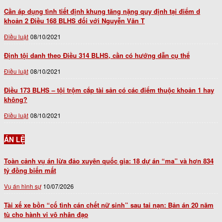
Cần áp dụng tình tiết định khung tăng nặng quy định tại điểm d
khoản 2 Điều 168 BLHS đối với Nguyễn Văn T
Điều luật
08/10/2021
Định tội danh theo Điều 314 BLHS, cần có hướng dẫn cụ thể
Điều luật
08/10/2021
Điều 173 BLHS – tội trộm cắp tài sản có các điểm thuộc khoản 1 hay
không?
Điều luật
08/10/2021
ÁN LỆ
Toàn cảnh vụ án lừa đảo xuyên quốc gia: 18 dự án “ma” và hơn 834
tỷ đồng biến mất
Vụ án hình sự
10/07/2026
Tài xế xe bồn “cố tình cán chết nữ sinh” sau tai nạn: Bản án 20 năm
tù cho hành vi vô nhân đạo