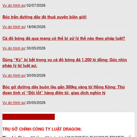
Vụ án hình sự
02/07/2026
Bóc trần đường dây đẻ thuê xuyên biên giới
Vụ án hình sự
18/06/2026
Cá độ bóng đá qua mạng có thể bị xử lý thế nào theo pháp luật?
Vụ án hình sự
30/05/2026
Dũng “Kỷ” bị bắt trong vụ cá độ bóng đá 1.200 tỷ đồng: Góc nhìn
pháp lý từ luật sư.
Vụ án hình sự
30/05/2026
Bóc gỡ đường dây buôn lậu gần 300kg vàng từ Hồng Kông: Thủ
đoạn tinh vị “Đội lốt” hàng điện tử, giao dịch nghìn tỷ
Vụ án hình sự
20/05/2026
CÔNG TY LUẬT DRAGON
TRỤ SỞ CHÍNH CÔNG TY LUẬT DRAGON: