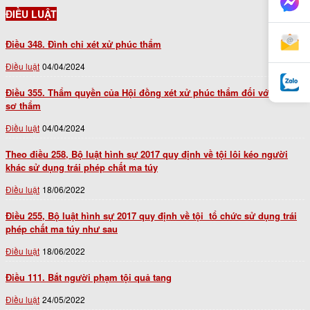
ĐIỀU LUẬT
Điều 348. Đình chỉ xét xử phúc thẩm
Điều luật
04/04/2024
Điều 355. Thẩm quyền của Hội đồng xét xử phúc thẩm đối với bản án
sơ thẩm
Điều luật
04/04/2024
Theo điều 258, Bộ luật hình sự 2017 quy định về tội lôi kéo người
khác sử dụng trái phép chất ma túy
Điều luật
18/06/2022
Điều 255, Bộ luật hình sự 2017 quy định về tội tổ chức sử dụng trái
phép chất ma túy như sau
Điều luật
18/06/2022
Điều 111. Bắt người phạm tội quả tang
Điều luật
24/05/2022