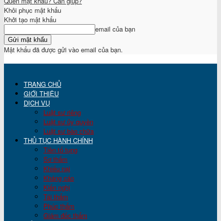
Quên mật khẩu? Cần giúp?
Khôi phục mật khẩu
Khởi tạo mật khẩu
email của bạn
Mật khẩu đã được gửi vào email của bạn.
TRANG CHỦ
GIỚI THIỆU
DỊCH VỤ
Luật sư riêng
Luật sư ủy quyền
Luật sư bào chữa
THỦ TỤC HÀNH CHÍNH
Tiền tố tụng
Sơ thẩm
Khiếu nại
Kháng cáo
Kiến nghị
Tái thẩm
Phúc thẩm
Giám đốc thẩm