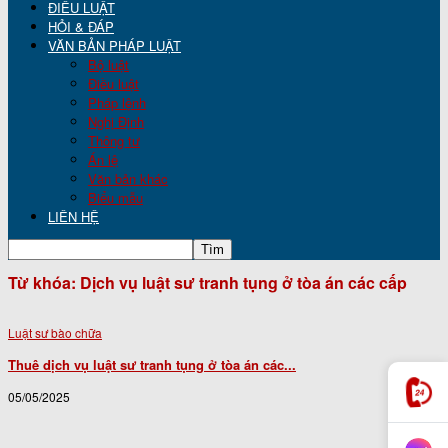
ĐIỀU LUẬT
HỎI & ĐÁP
VĂN BẢN PHÁP LUẬT
Bộ luật
Điều luật
Pháp lệnh
Nghị Định
Thông tư
Án lệ
Văn bản khác
Biểu mẫu
LIÊN HỆ
Từ khóa: Dịch vụ luật sư tranh tụng ở tòa án các cấp
Luật sư bào chữa
Thuê dịch vụ luật sư tranh tụng ở tòa án các...
05/05/2025