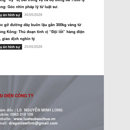
ng: Góc nhìn pháp lý từ luật sư.
30/05/2026
ụ án hình sự
c gỡ đường dây buôn lậu gần 300kg vàng từ
ng Kông: Thủ đoạn tinh vị “Đội lốt” hàng điện
, giao dịch nghìn tỷ
20/05/2026
ụ án hình sự
ẠI DIỆN CÔNG TY
iám đốc : LS NGUYỄN MINH LONG
bile: 0983 019 109
ebsite:
www.luatsubaochua.vn
mail:
dragonlawfirm@gmail.com