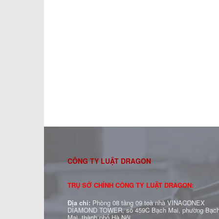
CÔNG TY LUẬT DRAGON
TRỤ SỞ CHÍNH CÔNG TY LUẬT DRAGON:
Địa chỉ:
Phòng 08 tầng 09 toà nhà VINACONEX
DIAMOND TOWER, số 459C Bạch Mai, phường Bạc
Mai, thành phố Hà Nội.