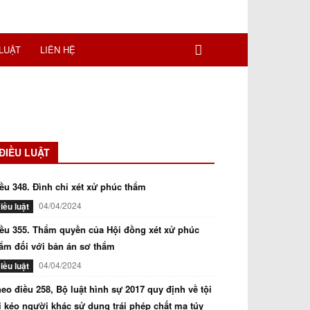
LUẬT
LIÊN HỆ
ĐIỀU LUẬT
ều 348. Đình chỉ xét xử phúc thẩm
04/04/2024
iều luật
ều 355. Thẩm quyền của Hội đồng xét xử phúc
ẩm đối với bản án sơ thẩm
04/04/2024
iều luật
eo điều 258, Bộ luật hình sự 2017 quy định về tội
i kéo người khác sử dụng trái phép chất ma túy