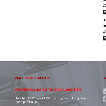
đồ
V
Bó
Hồ
tử
V
VĂN PHÒNG ĐẠI DIỆN
Đ
VĂN PHÒNG LUẬT SƯ TẠI QUẬN LONG BIÊN:
G
Mo
W
Địa chỉ:
Số 22 ngõ 29 Phố Trạm, phường Long Biên,
E
h
thành phố Hà Nội