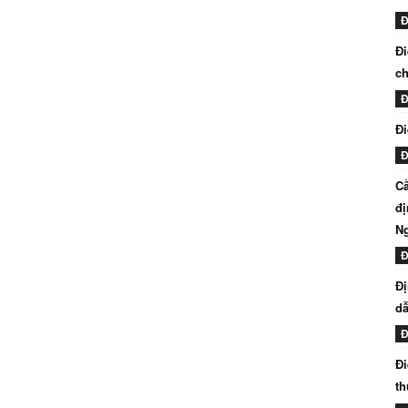
Đ
Đi
ch
Đ
Đi
Đ
Cầ
đị
N
Đ
Đị
dẫ
Đ
Đi
th