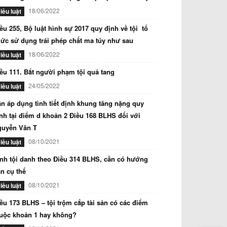
18/06/2022
iều luật
ều 255, Bộ luật hình sự 2017 quy định về tội tổ
ức sử dụng trái phép chất ma túy như sau
18/06/2022
iều luật
ều 111. Bắt người phạm tội quả tang
24/05/2022
iều luật
n áp dụng tình tiết định khung tăng nặng quy
nh tại điểm d khoản 2 Điều 168 BLHS đối với
guyễn Văn T
08/10/2021
iều luật
nh tội danh theo Điều 314 BLHS, cần có hướng
n cụ thể
08/10/2021
iều luật
ều 173 BLHS – tội trộm cắp tài sản có các điểm
uộc khoản 1 hay không?