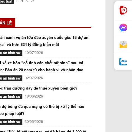
08/10/2021
iều luật
ÁN LỆ
àn cảnh vụ án lừa đảo xuyên quốc gia: 18 dự án
a” và hơn 834 tỷ đồng biến mất
10/07/2026
ụ án hình sự
i xế xe bồn “cố tình cán chết nữ sinh” sau tai
n: Bản án 20 năm tù cho hành vi vô nhân đạo
02/07/2026
ụ án hình sự
c trần đường dây đẻ thuê xuyên biên giới
18/06/2026
ụ án hình sự
 độ bóng đá qua mạng có thể bị xử lý thế nào
eo pháp luật?
30/05/2026
ụ án hình sự
ng “Kỷ” bị bắt trong vụ cá độ bóng đá 1.200 tỷ