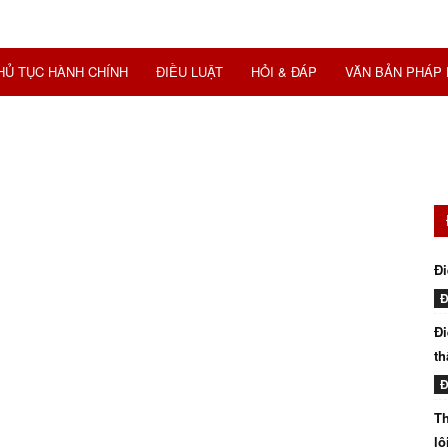
HỦ TỤC HÀNH CHÍNH
ĐIỀU LUẬT
HỎI & ĐÁP
VĂN BẢN PHÁP 
Đi
Đ
Đi
th
Đ
Th
lô