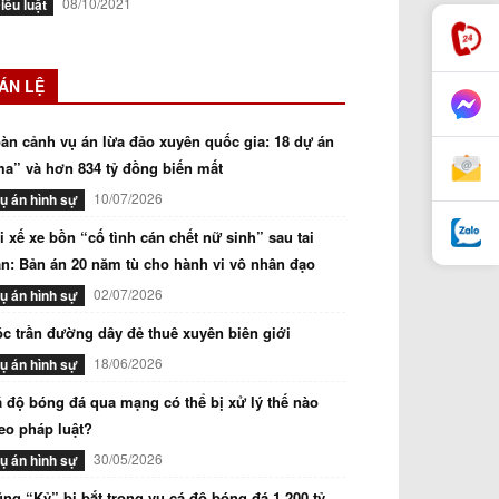
08/10/2021
iều luật
ÁN LỆ
àn cảnh vụ án lừa đảo xuyên quốc gia: 18 dự án
a” và hơn 834 tỷ đồng biến mất
10/07/2026
ụ án hình sự
i xế xe bồn “cố tình cán chết nữ sinh” sau tai
n: Bản án 20 năm tù cho hành vi vô nhân đạo
02/07/2026
ụ án hình sự
c trần đường dây đẻ thuê xuyên biên giới
18/06/2026
ụ án hình sự
 độ bóng đá qua mạng có thể bị xử lý thế nào
eo pháp luật?
30/05/2026
ụ án hình sự
ng “Kỷ” bị bắt trong vụ cá độ bóng đá 1.200 tỷ