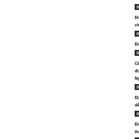
Đ
Đi
ch
Đ
Đi
Đ
Cầ
đị
N
Đ
Đị
dẫ
Đ
Đi
th