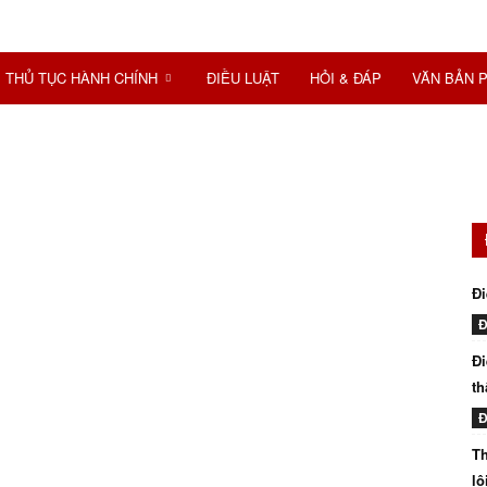
THỦ TỤC HÀNH CHÍNH
ĐIỀU LUẬT
HỎI & ĐÁP
VĂN BẢN 
Đi
Đ
Đi
th
Đ
Th
lô