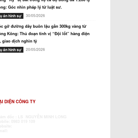
ng: Góc nhìn pháp lý từ luật sư.
30/05/2026
ụ án hình sự
c gỡ đường dây buôn lậu gần 300kg vàng từ
ng Kông: Thủ đoạn tinh vị “Đội lốt” hàng điện
, giao dịch nghìn tỷ
20/05/2026
ụ án hình sự
ẠI DIỆN CÔNG TY
iám đốc : LS NGUYỄN MINH LONG
bile: 0983 019 109
ebsite:
www.luatsubaochua.vn
mail:
dragonlawfirm@gmail.com