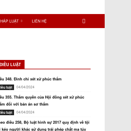
PHÁP LUẬT
LIÊN HỆ
ĐIỀU LUẬT
ều 348. Đình chỉ xét xử phúc thẩm
04/04/2024
iều luật
ều 355. Thẩm quyền của Hội đồng xét xử phúc
ẩm đối với bản án sơ thẩm
04/04/2024
iều luật
eo điều 258, Bộ luật hình sự 2017 quy định về tội
i kéo người khác sử dụng trái phép chất ma túy