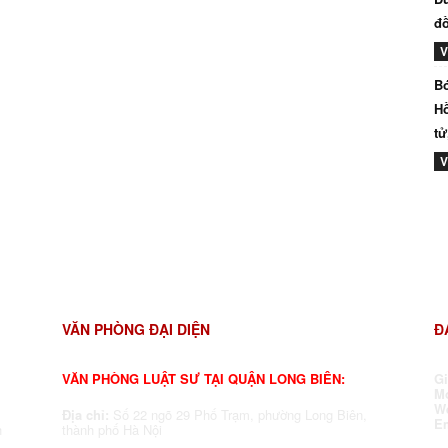
đồ
V
Bó
Hồ
tử
V
VĂN PHÒNG ĐẠI DIỆN
Đ
VĂN PHÒNG LUẬT SƯ TẠI QUẬN LONG BIÊN:
G
Mo
W
Địa chỉ:
Số 22 ngõ 29 Phố Trạm, phường Long Biên,
E
h
thành phố Hà Nội