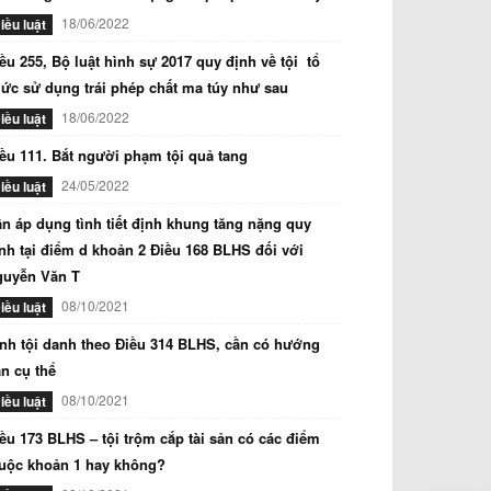
18/06/2022
iều luật
ều 255, Bộ luật hình sự 2017 quy định về tội tổ
ức sử dụng trái phép chất ma túy như sau
18/06/2022
iều luật
ều 111. Bắt người phạm tội quả tang
24/05/2022
iều luật
n áp dụng tình tiết định khung tăng nặng quy
nh tại điểm d khoản 2 Điều 168 BLHS đối với
guyễn Văn T
08/10/2021
iều luật
nh tội danh theo Điều 314 BLHS, cần có hướng
n cụ thể
08/10/2021
iều luật
ều 173 BLHS – tội trộm cắp tài sản có các điểm
uộc khoản 1 hay không?