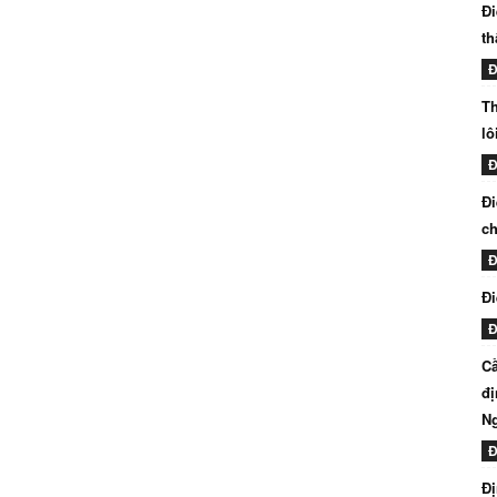
Đi
th
Đ
Th
lô
Đ
Đi
ch
Đ
Đi
Đ
Cầ
đị
N
Đ
Đị