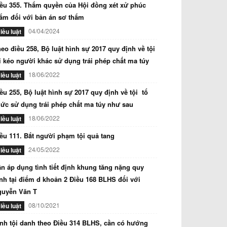
ều 355. Thẩm quyền của Hội đồng xét xử phúc
ẩm đối với bản án sơ thẩm
04/04/2024
iều luật
eo điều 258, Bộ luật hình sự 2017 quy định về tội
i kéo người khác sử dụng trái phép chất ma túy
18/06/2022
iều luật
ều 255, Bộ luật hình sự 2017 quy định về tội tổ
ức sử dụng trái phép chất ma túy như sau
18/06/2022
iều luật
ều 111. Bắt người phạm tội quả tang
24/05/2022
iều luật
n áp dụng tình tiết định khung tăng nặng quy
nh tại điểm d khoản 2 Điều 168 BLHS đối với
guyễn Văn T
08/10/2021
iều luật
nh tội danh theo Điều 314 BLHS, cần có hướng