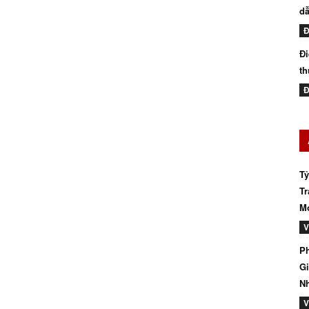
dẫ
Đ
Đi
th
Đ
Tỷ
Tr
Mớ
V
Ph
Gi
N
V