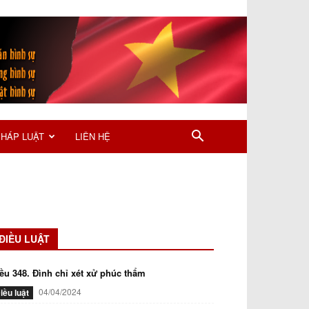
PHÁP LUẬT
LIÊN HỆ
ĐIỀU LUẬT
ều 348. Đình chỉ xét xử phúc thẩm
04/04/2024
iều luật