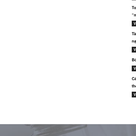
To
“m
V
Tà
nạ
V
Bó
V
Cá
th
V