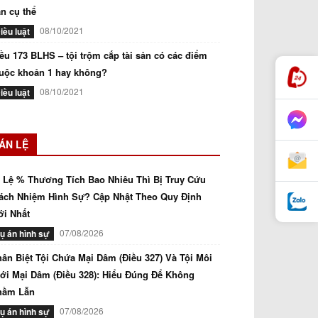
n cụ thể
08/10/2021
iều luật
ều 173 BLHS – tội trộm cắp tài sản có các điểm
uộc khoản 1 hay không?
08/10/2021
iều luật
ÁN LỆ
 Lệ % Thương Tích Bao Nhiêu Thì Bị Truy Cứu
ách Nhiệm Hình Sự? Cập Nhật Theo Quy Định
i Nhất
07/08/2026
ụ án hình sự
ân Biệt Tội Chứa Mại Dâm (Điều 327) Và Tội Môi
ới Mại Dâm (Điều 328): Hiểu Đúng Để Không
hầm Lẫn
07/08/2026
ụ án hình sự