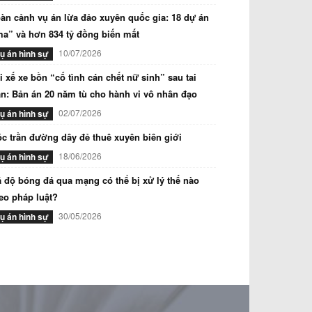
àn cảnh vụ án lừa đảo xuyên quốc gia: 18 dự án
a” và hơn 834 tỷ đồng biến mất
10/07/2026
ụ án hình sự
i xế xe bồn “cố tình cán chết nữ sinh” sau tai
n: Bản án 20 năm tù cho hành vi vô nhân đạo
02/07/2026
ụ án hình sự
c trần đường dây đẻ thuê xuyên biên giới
18/06/2026
ụ án hình sự
 độ bóng đá qua mạng có thể bị xử lý thế nào
eo pháp luật?
30/05/2026
ụ án hình sự