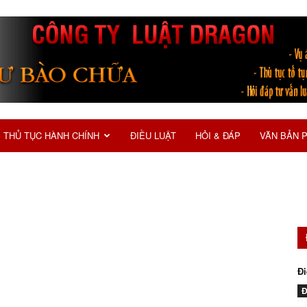
THỦ TỤC HÀNH CHÍNH
ĐIỀU LUẬT
HỎI & ĐÁP
VĂN BẢN 
Đi
Đ