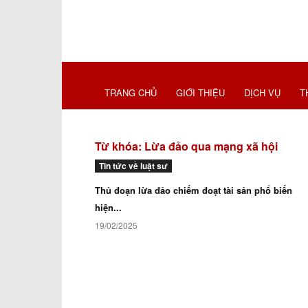
TRANG CHỦ
GIỚI THIỆU
DỊCH VỤ
T
Từ khóa: Lừa đảo qua mạng xã hội
Tin tức về luật sư
Thủ đoạn lừa đảo chiếm đoạt tài sản phổ biến
hiện...
19/02/2025