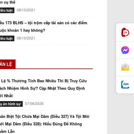
n cụ thể
08/10/2021
iều luật
ều 173 BLHS – tội trộm cắp tài sản có các điểm
uộc khoản 1 hay không?
08/10/2021
iều luật
ÁN LỆ
 Lệ % Thương Tích Bao Nhiêu Thì Bị Truy Cứu
ách Nhiệm Hình Sự? Cập Nhật Theo Quy Định
i Nhất
07/08/2026
ụ án hình sự
ân Biệt Tội Chứa Mại Dâm (Điều 327) Và Tội Môi
ới Mại Dâm (Điều 328): Hiểu Đúng Để Không
hầm Lẫn