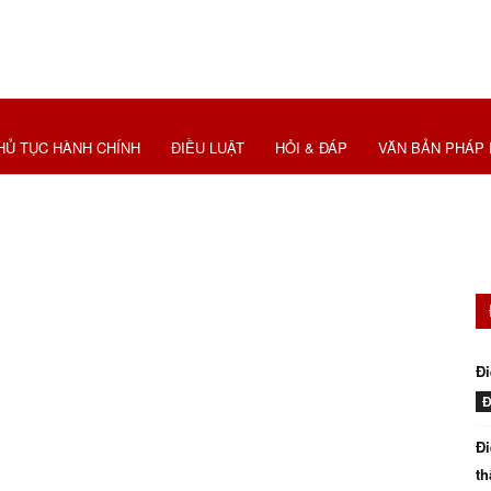
HỦ TỤC HÀNH CHÍNH
ĐIỀU LUẬT
HỎI & ĐÁP
VĂN BẢN PHÁP 
Đi
Đ
Đi
th