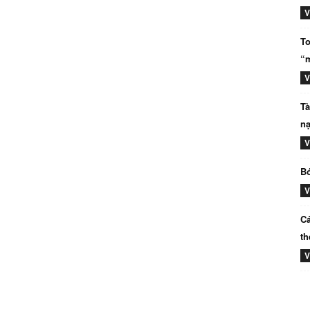
V
To
“m
V
Tà
nạ
V
Bó
V
Cá
th
V