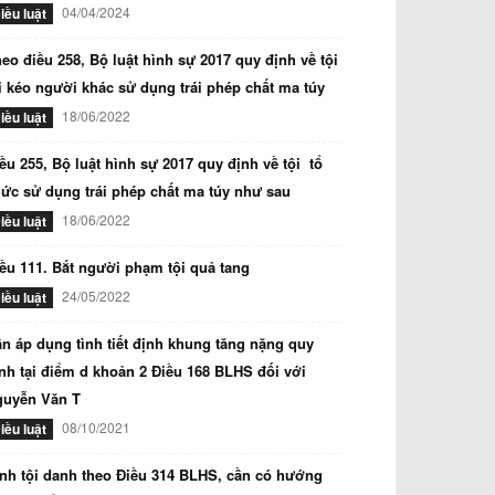
04/04/2024
iều luật
eo điều 258, Bộ luật hình sự 2017 quy định về tội
i kéo người khác sử dụng trái phép chất ma túy
18/06/2022
iều luật
ều 255, Bộ luật hình sự 2017 quy định về tội tổ
ức sử dụng trái phép chất ma túy như sau
18/06/2022
iều luật
ều 111. Bắt người phạm tội quả tang
24/05/2022
iều luật
n áp dụng tình tiết định khung tăng nặng quy
nh tại điểm d khoản 2 Điều 168 BLHS đối với
guyễn Văn T
08/10/2021
iều luật
nh tội danh theo Điều 314 BLHS, cần có hướng