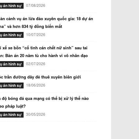
07/08/2026
ụ án hình sự
àn cảnh vụ án lừa đảo xuyên quốc gia: 18 dự án
a” và hơn 834 tỷ đồng biến mất
10/07/2026
ụ án hình sự
i xế xe bồn “cố tình cán chết nữ sinh” sau tai
n: Bản án 20 năm tù cho hành vi vô nhân đạo
02/07/2026
ụ án hình sự
c trần đường dây đẻ thuê xuyên biên giới
18/06/2026
ụ án hình sự
 độ bóng đá qua mạng có thể bị xử lý thế nào
eo pháp luật?
30/05/2026
ụ án hình sự