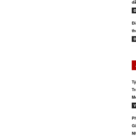
dẫ
Đ
Đi
th
Đ
Tỷ
Tr
Mớ
V
Ph
Gi
N