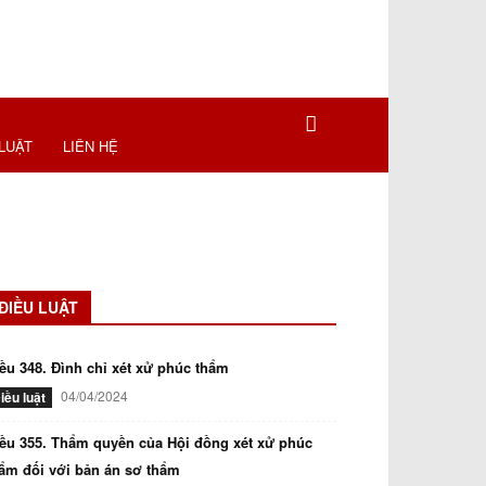
LUẬT
LIÊN HỆ
ĐIỀU LUẬT
ều 348. Đình chỉ xét xử phúc thẩm
04/04/2024
iều luật
ều 355. Thẩm quyền của Hội đồng xét xử phúc
ẩm đối với bản án sơ thẩm