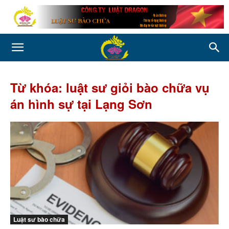
Từ khóa: luật sư giỏi bào chữa vụ
án hình sự tại Lạng Sơn
Luật sư bào chữa