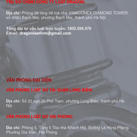
TRỤ SỞ CHÍNH CÔNG TY LUẬT DRAGON:
Địa chỉ:
Phòng 08 tầng 09 toà nhà VINACONEX DIAMOND TOWER,
số 459C Bạch Mai, phường Bạch Mai, thành phố Hà Nội.
Tổng đài tư vấn luật trực tuyến:
1900.599.979
Email:
dragonlawfirm@gmail.com
VĂN PHÒNG ĐẠI DIỆN
VĂN PHÒNG LUẬT SƯ TẠI QUẬN LONG BIÊN:
Địa chỉ:
Số 22 ngõ 29 Phố Trạm, phường Long Biên, thành phố Hà
Nội
VĂN PHÒNG LUẬT SƯ HẢI PHÒNG:
Địa chỉ:
Phòng 5, Tầng 5 Tòa nhà Khánh Hội, Đường Lê Hồng Phong,
Phường Gia Viên, Hải Phòng