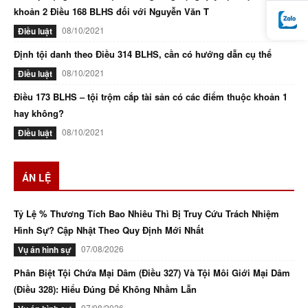
khoản 2 Điều 168 BLHS đối với Nguyễn Văn T
08/10/2021
Điều luật
Định tội danh theo Điều 314 BLHS, cần có hướng dẫn cụ thể
08/10/2021
Điều luật
Điều 173 BLHS – tội trộm cắp tài sản có các điểm thuộc khoản 1
hay không?
08/10/2021
Điều luật
ÁN LỆ
Tỷ Lệ % Thương Tích Bao Nhiêu Thì Bị Truy Cứu Trách Nhiệm
Hình Sự? Cập Nhật Theo Quy Định Mới Nhất
07/08/2026
Vụ án hình sự
Phân Biệt Tội Chứa Mại Dâm (Điều 327) Và Tội Môi Giới Mại Dâm
(Điều 328): Hiểu Đúng Để Không Nhầm Lẫn
07/08/2026