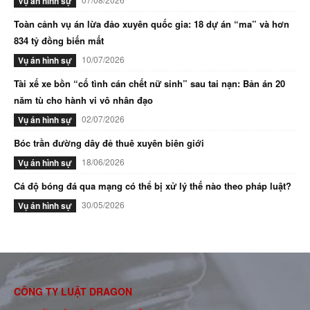
Vụ án hình sự
Toàn cảnh vụ án lừa đảo xuyên quốc gia: 18 dự án “ma” và hơn
834 tỷ đồng biến mất
10/07/2026
Vụ án hình sự
Tài xế xe bồn “cố tình cán chết nữ sinh” sau tai nạn: Bản án 20
năm tù cho hành vi vô nhân đạo
02/07/2026
Vụ án hình sự
Bóc trần đường dây đẻ thuê xuyên biên giới
18/06/2026
Vụ án hình sự
Cá độ bóng đá qua mạng có thể bị xử lý thế nào theo pháp luật?
30/05/2026
Vụ án hình sự
CÔNG TY LUẬT DRAGON