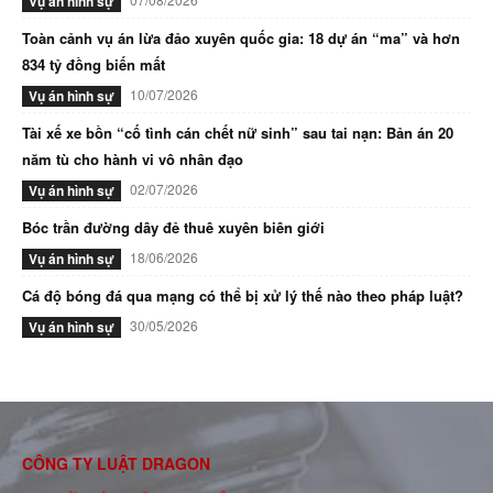
Vụ án hình sự
Toàn cảnh vụ án lừa đảo xuyên quốc gia: 18 dự án “ma” và hơn
834 tỷ đồng biến mất
10/07/2026
Vụ án hình sự
Tài xế xe bồn “cố tình cán chết nữ sinh” sau tai nạn: Bản án 20
năm tù cho hành vi vô nhân đạo
02/07/2026
Vụ án hình sự
Bóc trần đường dây đẻ thuê xuyên biên giới
18/06/2026
Vụ án hình sự
Cá độ bóng đá qua mạng có thể bị xử lý thế nào theo pháp luật?
30/05/2026
Vụ án hình sự
CÔNG TY LUẬT DRAGON