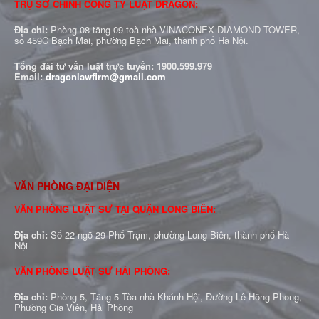
TRỤ SỞ CHÍNH CÔNG TY LUẬT DRAGON:
Địa chỉ:
Phòng 08 tầng 09 toà nhà VINACONEX DIAMOND TOWER,
số 459C Bạch Mai, phường Bạch Mai, thành phố Hà Nội.
Tổng đài tư vấn luật trực tuyến:
1900.599.979
Email:
dragonlawfirm@gmail.com
VĂN PHÒNG ĐẠI DIỆN
VĂN PHÒNG LUẬT SƯ TẠI QUẬN LONG BIÊN:
Địa chỉ:
Số 22 ngõ 29 Phố Trạm, phường Long Biên, thành phố Hà
Nội
VĂN PHÒNG LUẬT SƯ HẢI PHÒNG:
Địa chỉ:
Phòng 5, Tầng 5 Tòa nhà Khánh Hội, Đường Lê Hồng Phong,
Phường Gia Viên, Hải Phòng