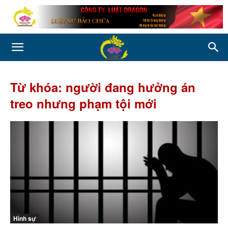
Từ khóa: người đang hưởng án
treo nhưng phạm tội mới
Hình sự