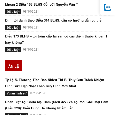
khoản 2 Điều 168 BLHS đối với Nguyễn Văn T
08/10/2021
Điều luật
Định tội danh theo Điều 314 BLHS, cần có hướng dẫn cụ thể
08/10/2021
Điều luật
Điều 173 BLHS – tội trộm cắp tài sản có các điểm thuộc khoản 1
hay không?
08/10/2021
Điều luật
ÁN LỆ
Tỷ Lệ % Thương Tích Bao Nhiêu Thì Bị Truy Cứu Trách Nhiệm
Hình Sự? Cập Nhật Theo Quy Định Mới Nhất
07/08/2026
Vụ án hình sự
Phân Biệt Tội Chứa Mại Dâm (Điều 327) Và Tội Môi Giới Mại Dâm
(Điều 328): Hiểu Đúng Để Không Nhầm Lẫn
07/08/2026