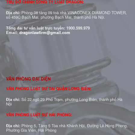
TRỤ SỞ CHÍNH CÔNG TY LUẬT DRAGON:
Địa chỉ:
Phòng 08 tầng 09 toà nhà VINACONEX DIAMOND TOWER,
số 459C Bạch Mai, phường Bạch Mai, thành phố Hà Nội.
Tổng đài tư vấn luật trực tuyến:
1900.599.979
Email:
dragonlawfirm@gmail.com
VĂN PHÒNG ĐẠI DIỆN
VĂN PHÒNG LUẬT SƯ TẠI QUẬN LONG BIÊN:
Địa chỉ:
Số 22 ngõ 29 Phố Trạm, phường Long Biên, thành phố Hà
Nội
VĂN PHÒNG LUẬT SƯ HẢI PHÒNG:
Địa chỉ:
Phòng 5, Tầng 5 Tòa nhà Khánh Hội, Đường Lê Hồng Phong,
Phường Gia Viên, Hải Phòng