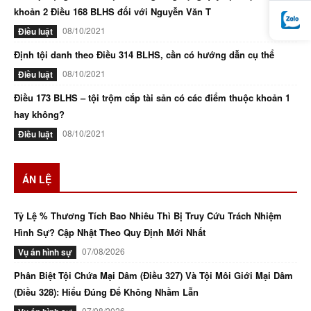
khoản 2 Điều 168 BLHS đối với Nguyễn Văn T
08/10/2021
Điều luật
Định tội danh theo Điều 314 BLHS, cần có hướng dẫn cụ thể
08/10/2021
Điều luật
Điều 173 BLHS – tội trộm cắp tài sản có các điểm thuộc khoản 1
hay không?
08/10/2021
Điều luật
ÁN LỆ
Tỷ Lệ % Thương Tích Bao Nhiêu Thì Bị Truy Cứu Trách Nhiệm
Hình Sự? Cập Nhật Theo Quy Định Mới Nhất
07/08/2026
Vụ án hình sự
Phân Biệt Tội Chứa Mại Dâm (Điều 327) Và Tội Môi Giới Mại Dâm
(Điều 328): Hiểu Đúng Để Không Nhầm Lẫn
07/08/2026