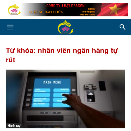
Từ khóa: nhân viên ngân hàng tự
rút
Hình sự