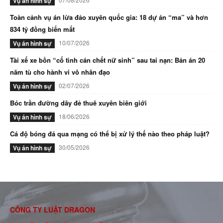
Vụ án hình sự
Toàn cảnh vụ án lừa đảo xuyên quốc gia: 18 dự án “ma” và hơn
834 tỷ đồng biến mất
10/07/2026
Vụ án hình sự
Tài xế xe bồn “cố tình cán chết nữ sinh” sau tai nạn: Bản án 20
năm tù cho hành vi vô nhân đạo
02/07/2026
Vụ án hình sự
Bóc trần đường dây đẻ thuê xuyên biên giới
18/06/2026
Vụ án hình sự
Cá độ bóng đá qua mạng có thể bị xử lý thế nào theo pháp luật?
30/05/2026
Vụ án hình sự
CÔNG TY LUẬT DRAGON