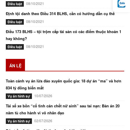
08/10/2021
Điều luật
Định tội danh theo Điều 314 BLHS, cần có hướng dẫn cụ thể
08/10/2021
Điều luật
Điều 173 BLHS – tội trộm cắp tài sản có các điểm thuộc khoản 1
hay không?
08/10/2021
Điều luật
ÁN LỆ
Toàn cảnh vụ án lừa đảo xuyên quốc gia: 18 dự án “ma” và hơn
834 tỷ đồng biến mất
10/07/2026
Vụ án hình sự
Tài xế xe bồn “cố tình cán chết nữ sinh” sau tai nạn: Bản án 20
năm tù cho hành vi vô nhân đạo
02/07/2026
Vụ án hình sự