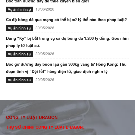
Bóc trần đường dây đẻ thuê xuyên biên giới
18/06/2026
Vụ án hình sự
Cá độ bóng đá qua mạng có thể bị xử lý thế nào theo pháp luật?
30/05/2026
Vụ án hình sự
Dũng “Kỷ” bị bắt trong vụ cá độ bóng đá 1.200 tỷ đồng: Góc nhìn
pháp lý từ luật sư.
30/05/2026
Vụ án hình sự
Bóc gỡ đường dây buôn lậu gần 300kg vàng từ Hồng Kông: Thủ
đoạn tinh vị “Đội lốt” hàng điện tử, giao dịch nghìn tỷ
20/05/2026
Vụ án hình sự
CÔNG TY LUẬT DRAGON
TRỤ SỞ CHÍNH CÔNG TY LUẬT DRAGON: