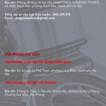
Địa chỉ:
Phòng 08 tầng 09 toà nhà VINACONEX DIAMOND TOWER,
số 459C Bạch Mai, phường Bạch Mai, thành phố Hà Nội.
Tổng đài tư vấn luật trực tuyến:
1900.599.979
Email:
dragonlawfirm@gmail.com
VĂN PHÒNG ĐẠI DIỆN
VĂN PHÒNG LUẬT SƯ TẠI QUẬN LONG BIÊN:
Địa chỉ:
Số 22 ngõ 29 Phố Trạm, phường Long Biên, thành phố Hà
Nội
VĂN PHÒNG LUẬT SƯ HẢI PHÒNG:
Địa chỉ:
Phòng 5, Tầng 5 Tòa nhà Khánh Hội, Đường Lê Hồng Phong,
Phường Gia Viên, Hải Phòng