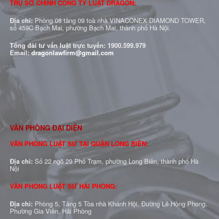
TRỤ SỞ CHÍNH CÔNG TY LUẬT DRAGON:
Địa chỉ:
Phòng 08 tầng 09 toà nhà VINACONEX DIAMOND TOWER,
số 459C Bạch Mai, phường Bạch Mai, thành phố Hà Nội.
Tổng đài tư vấn luật trực tuyến:
1900.599.979
Email:
dragonlawfirm@gmail.com
VĂN PHÒNG ĐẠI DIỆN
VĂN PHÒNG LUẬT SƯ TẠI QUẬN LONG BIÊN:
Địa chỉ:
Số 22 ngõ 29 Phố Trạm, phường Long Biên, thành phố Hà
Nội
VĂN PHÒNG LUẬT SƯ HẢI PHÒNG:
Địa chỉ:
Phòng 5, Tầng 5 Tòa nhà Khánh Hội, Đường Lê Hồng Phong,
Phường Gia Viên, Hải Phòng