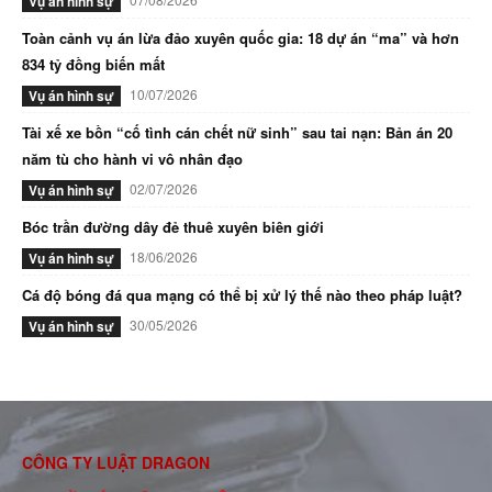
Vụ án hình sự
Toàn cảnh vụ án lừa đảo xuyên quốc gia: 18 dự án “ma” và hơn
834 tỷ đồng biến mất
10/07/2026
Vụ án hình sự
Tài xế xe bồn “cố tình cán chết nữ sinh” sau tai nạn: Bản án 20
năm tù cho hành vi vô nhân đạo
02/07/2026
Vụ án hình sự
Bóc trần đường dây đẻ thuê xuyên biên giới
18/06/2026
Vụ án hình sự
Cá độ bóng đá qua mạng có thể bị xử lý thế nào theo pháp luật?
30/05/2026
Vụ án hình sự
CÔNG TY LUẬT DRAGON