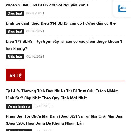
khoản 2 Điều 168 BLHS đối với Nguyễn Văn T
08/10/2021
Điều luật
Định tội danh theo Điều 314 BLHS, cần có hướng dẫn cụ thể
08/10/2021
Điều luật
Điều 173 BLHS – tội trộm cắp tài sản có các điểm thuộc khoản 1
hay không?
08/10/2021
Điều luật
ÁN LỆ
Tỷ Lệ % Thương Tích Bao Nhiêu Thì Bị Truy Cứu Trách Nhiệm
Hình Sự? Cập Nhật Theo Quy Định Mới Nhất
07/08/2026
Vụ án hình sự
Phân Biệt Tội Chứa Mại Dâm (Điều 327) Và Tội Môi Giới Mại Dâm
(Điều 328): Hiểu Đúng Để Không Nhầm Lẫn
07/08/2026