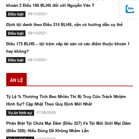
khoản 2 Điều 168 BLHS đối với Nguyễn Văn T
08/10/2021
Điều luật
Định tội danh theo Điều 314 BLHS, cần có hướng dẫn cụ thể
08/10/2021
Điều luật
Điều 173 BLHS – tội trộm cắp tài sản có các điểm thuộc khoản 1
hay không?
08/10/2021
Điều luật
ÁN LỆ
Tỷ Lệ % Thương Tích Bao Nhiêu Thì Bị Truy Cứu Trách Nhiệm
Hình Sự? Cập Nhật Theo Quy Định Mới Nhất
07/08/2026
Vụ án hình sự
Phân Biệt Tội Chứa Mại Dâm (Điều 327) Và Tội Môi Giới Mại Dâm
(Điều 328): Hiểu Đúng Để Không Nhầm Lẫn
07/08/2026