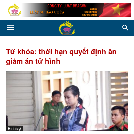
Từ khóa: thời hạn quyết định ân
giảm án tử hình
Hình sự