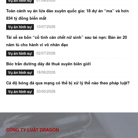
Vụ án hình sự
Toàn cảnh vụ án lừa đảo xuyên quốc gia: 18 dự án “ma” và hơn
834 tỷ đồng biến mất
10/07/2026
Vụ án hình sự
Tài xế xe bồn “cố tình cán chết nữ sinh” sau tai nạn: Bản án 20
năm tù cho hành vi vô nhân đạo
02/07/2026
Vụ án hình sự
Bóc trần đường dây đẻ thuê xuyên biên giới
18/06/2026
Vụ án hình sự
Cá độ bóng đá qua mạng có thể bị xử lý thế nào theo pháp luật?
30/05/2026
Vụ án hình sự
CÔNG TY LUẬT DRAGON