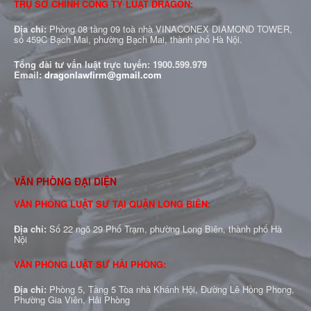
TRỤ SỞ CHÍNH CÔNG TY LUẬT DRAGON:
Địa chỉ:
Phòng 08 tầng 09 toà nhà VINACONEX DIAMOND TOWER,
số 459C Bạch Mai, phường Bạch Mai, thành phố Hà Nội.
Tổng đài tư vấn luật trực tuyến:
1900.599.979
Email:
dragonlawfirm@gmail.com
VĂN PHÒNG ĐẠI DIỆN
VĂN PHÒNG LUẬT SƯ TẠI QUẬN LONG BIÊN:
Địa chỉ:
Số 22 ngõ 29 Phố Trạm, phường Long Biên, thành phố Hà
Nội
VĂN PHÒNG LUẬT SƯ HẢI PHÒNG:
Địa chỉ:
Phòng 5, Tầng 5 Tòa nhà Khánh Hội, Đường Lê Hồng Phong,
Phường Gia Viên, Hải Phòng