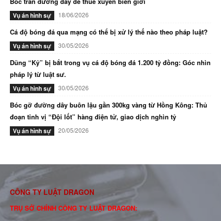
Bóc trần đường dây đẻ thuê xuyên biên giới
18/06/2026
Vụ án hình sự
Cá độ bóng đá qua mạng có thể bị xử lý thế nào theo pháp luật?
30/05/2026
Vụ án hình sự
Dũng “Kỷ” bị bắt trong vụ cá độ bóng đá 1.200 tỷ đồng: Góc nhìn
pháp lý từ luật sư.
30/05/2026
Vụ án hình sự
Bóc gỡ đường dây buôn lậu gần 300kg vàng từ Hồng Kông: Thủ
đoạn tinh vị “Đội lốt” hàng điện tử, giao dịch nghìn tỷ
20/05/2026
Vụ án hình sự
CÔNG TY LUẬT DRAGON
TRỤ SỞ CHÍNH CÔNG TY LUẬT DRAGON: