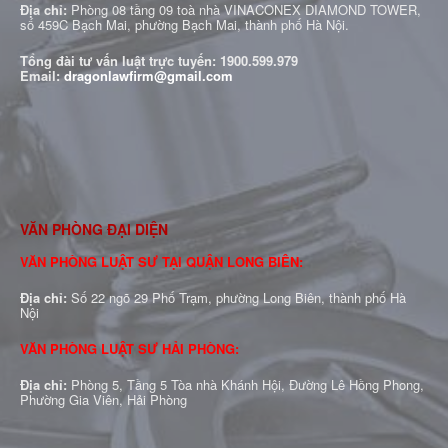
Địa chỉ:
Phòng 08 tầng 09 toà nhà VINACONEX DIAMOND TOWER,
số 459C Bạch Mai, phường Bạch Mai, thành phố Hà Nội.
Tổng đài tư vấn luật trực tuyến:
1900.599.979
Email:
dragonlawfirm@gmail.com
VĂN PHÒNG ĐẠI DIỆN
VĂN PHÒNG LUẬT SƯ TẠI QUẬN LONG BIÊN:
Địa chỉ:
Số 22 ngõ 29 Phố Trạm, phường Long Biên, thành phố Hà
Nội
VĂN PHÒNG LUẬT SƯ HẢI PHÒNG:
Địa chỉ:
Phòng 5, Tầng 5 Tòa nhà Khánh Hội, Đường Lê Hồng Phong,
Phường Gia Viên, Hải Phòng