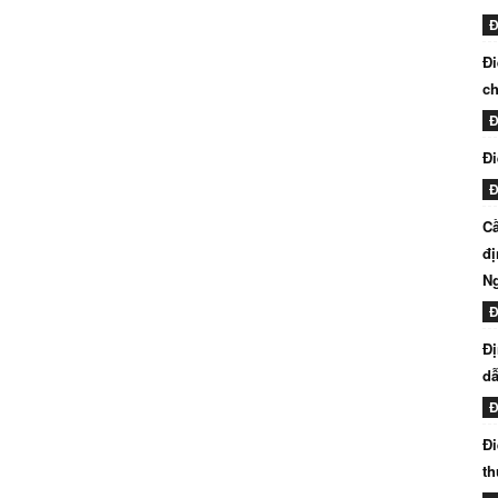
Đ
Đi
ch
Đ
Đi
Đ
Cầ
đị
N
Đ
Đị
dẫ
Đ
Đi
th