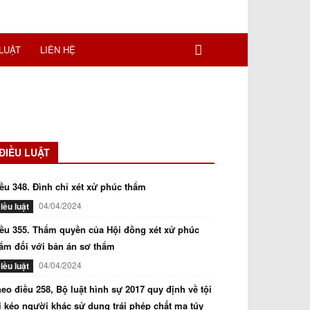
LUẬT
LIÊN HỆ
ĐIỀU LUẬT
ều 348. Đình chỉ xét xử phúc thẩm
04/04/2024
iều luật
ều 355. Thẩm quyền của Hội đồng xét xử phúc
ẩm đối với bản án sơ thẩm
04/04/2024
iều luật
eo điều 258, Bộ luật hình sự 2017 quy định về tội
i kéo người khác sử dụng trái phép chất ma túy