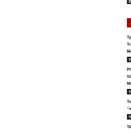
Đ
Tỷ
Tr
Mớ
V
Ph
Gi
N
V
To
“m
V
Tà