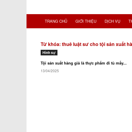
TRANG CHỦ
GIỚI THIỆU
DỊCH VỤ
T
Từ khóa: thuê luật sư cho tội sản xuất h
Hình sự
Tội sản xuất hàng giả là thực phẩm đi tù mấy...
13/04/2025