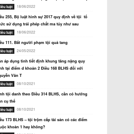
18/06/2022
iều luật
ều 255, Bộ luật hình sự 2017 quy định về tội tổ
ức sử dụng trái phép chất ma túy như sau
18/06/2022
iều luật
ều 111. Bắt người phạm tội quả tang
24/05/2022
iều luật
n áp dụng tình tiết định khung tăng nặng quy
nh tại điểm d khoản 2 Điều 168 BLHS đối với
guyễn Văn T
08/10/2021
iều luật
nh tội danh theo Điều 314 BLHS, cần có hướng
n cụ thể
08/10/2021
iều luật
ều 173 BLHS – tội trộm cắp tài sản có các điểm
uộc khoản 1 hay không?