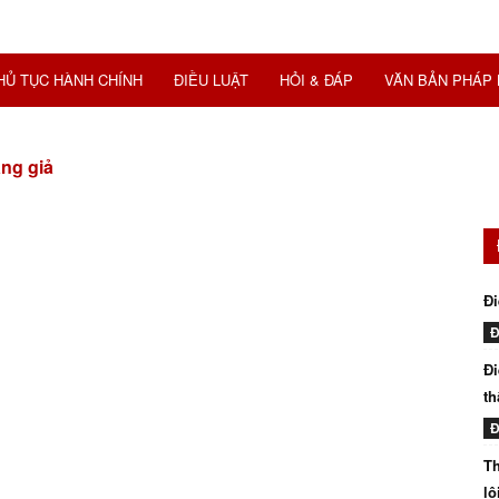
HỦ TỤC HÀNH CHÍNH
ĐIỀU LUẬT
HỎI & ĐÁP
VĂN BẢN PHÁP 
àng giả
Đi
Đ
Đi
th
Đ
Th
lô