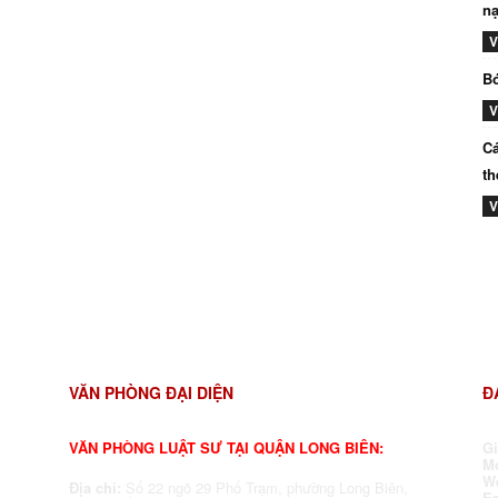
nạ
V
Bó
V
Cá
th
V
VĂN PHÒNG ĐẠI DIỆN
Đ
VĂN PHÒNG LUẬT SƯ TẠI QUẬN LONG BIÊN:
G
Mo
W
Địa chỉ:
Số 22 ngõ 29 Phố Trạm, phường Long Biên,
E