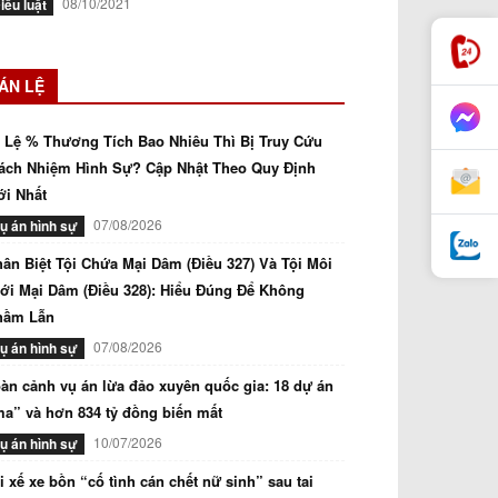
08/10/2021
iều luật
ÁN LỆ
 Lệ % Thương Tích Bao Nhiêu Thì Bị Truy Cứu
ách Nhiệm Hình Sự? Cập Nhật Theo Quy Định
i Nhất
07/08/2026
ụ án hình sự
ân Biệt Tội Chứa Mại Dâm (Điều 327) Và Tội Môi
ới Mại Dâm (Điều 328): Hiểu Đúng Để Không
hầm Lẫn
07/08/2026
ụ án hình sự
àn cảnh vụ án lừa đảo xuyên quốc gia: 18 dự án
a” và hơn 834 tỷ đồng biến mất
10/07/2026
ụ án hình sự
i xế xe bồn “cố tình cán chết nữ sinh” sau tai