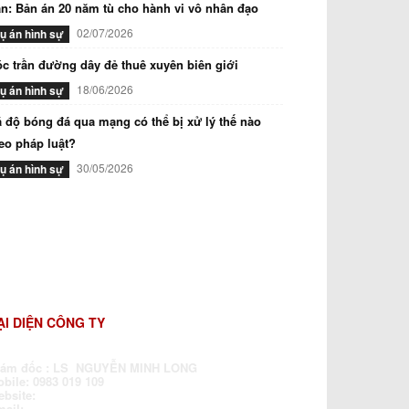
n: Bản án 20 năm tù cho hành vi vô nhân đạo
02/07/2026
ụ án hình sự
c trần đường dây đẻ thuê xuyên biên giới
18/06/2026
ụ án hình sự
 độ bóng đá qua mạng có thể bị xử lý thế nào
eo pháp luật?
30/05/2026
ụ án hình sự
ẠI DIỆN CÔNG TY
iám đốc : LS NGUYỄN MINH LONG
bile: 0983 019 109
ebsite:
www.luatsubaochua.vn
mail:
dragonlawfirm@gmail.com