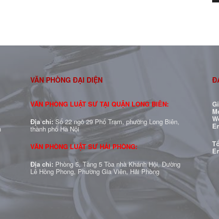
VĂN PHÒNG ĐẠI DIỆN
Đ
VĂN PHÒNG LUẬT SƯ TẠI QUẬN LONG BIÊN:
G
Mo
W
Địa chỉ:
Số 22 ngõ 29 Phố Trạm, phường Long Biên,
E
h
thành phố Hà Nội
Tổ
VĂN PHÒNG LUẬT SƯ HẢI PHÒNG:
E
Địa chỉ:
Phòng 5, Tầng 5 Tòa nhà Khánh Hội, Đường
Lê Hồng Phong, Phường Gia Viên, Hải Phòng