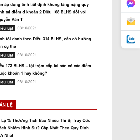
n áp dụng tình tiết định khung tăng nặng quy
nh tại điểm d khoản 2 Điều 168 BLHS đối với
guyễn Văn T
08/10/2021
iều luật
nh tội danh theo Điều 314 BLHS, cần có hướng
n cụ thể
08/10/2021
iều luật
ều 173 BLHS – tội trộm cắp tài sản có các điểm
uộc khoản 1 hay không?
08/10/2021
iều luật
ÁN LỆ
 Lệ % Thương Tích Bao Nhiêu Thì Bị Truy Cứu
ách Nhiệm Hình Sự? Cập Nhật Theo Quy Định
i Nhất