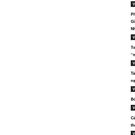
V
Ph
Gi
N
V
To
“m
V
Tà
nạ
V
Bó
V
Cá
th
V