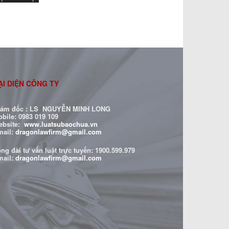
ẠI DIỆN CÔNG TY
iám đốc : LS NGUYỄN MINH LONG
bile: 0983 019 109
ebsite:
www.luatsubaochua.vn
mail:
dragonlawfirm@gmail.com
ng đài tư vấn luật trực tuyến:
1900.599.979
mail:
dragonlawfirm@gmail.com