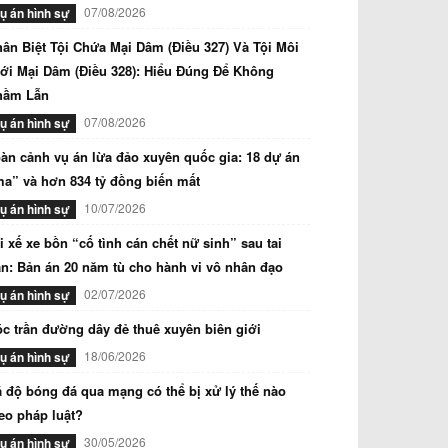
07/08/2026
ụ án hình sự
ân Biệt Tội Chứa Mại Dâm (Điều 327) Và Tội Môi
ới Mại Dâm (Điều 328): Hiểu Đúng Để Không
hầm Lẫn
07/08/2026
ụ án hình sự
àn cảnh vụ án lừa đảo xuyên quốc gia: 18 dự án
a” và hơn 834 tỷ đồng biến mất
10/07/2026
ụ án hình sự
i xế xe bồn “cố tình cán chết nữ sinh” sau tai
n: Bản án 20 năm tù cho hành vi vô nhân đạo
02/07/2026
ụ án hình sự
c trần đường dây đẻ thuê xuyên biên giới
18/06/2026
ụ án hình sự
 độ bóng đá qua mạng có thể bị xử lý thế nào
eo pháp luật?
30/05/2026
ụ án hình sự