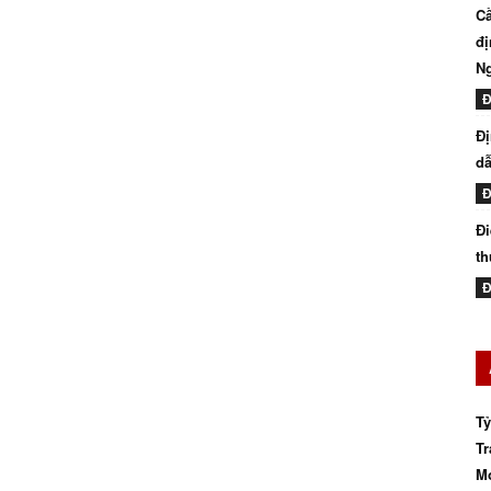
Cầ
đị
N
Đ
Đị
dẫ
Đ
Đi
th
Đ
Tỷ
Tr
Mớ