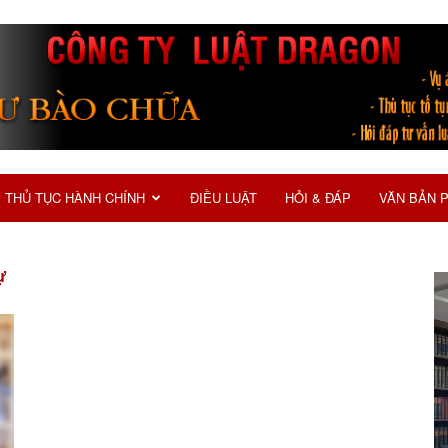
THỦ TỤC HÀNH CHÍNH
ĐIỀU LUẬT
HỎI & ĐÁP
VĂN BẢN 
ự