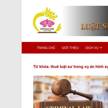
TRANG CHỦ
GIỚI THIỆU
DỊCH VỤ
Từ khóa: thuê luật sư trong vụ án hình s