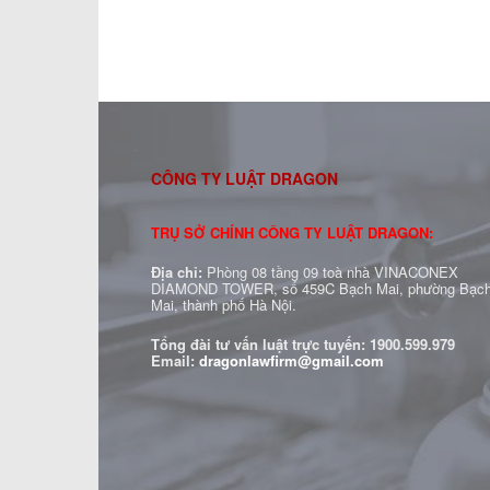
CÔNG TY LUẬT DRAGON
TRỤ SỞ CHÍNH CÔNG TY LUẬT DRAGON:
Địa chỉ:
Phòng 08 tầng 09 toà nhà VINACONEX
DIAMOND TOWER, số 459C Bạch Mai, phường Bạc
Mai, thành phố Hà Nội.
Tổng đài tư vấn luật trực tuyến:
1900.599.979
Email:
dragonlawfirm@gmail.com