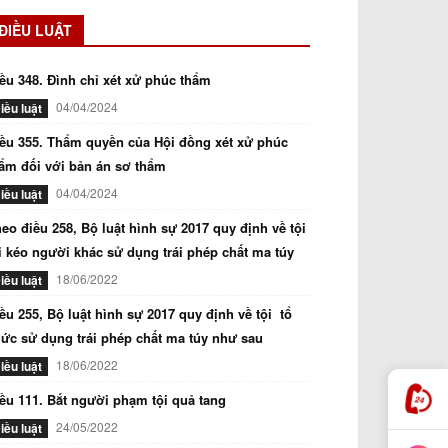
ĐIỀU LUẬT
ều 348. Đình chỉ xét xử phúc thẩm
04/04/2024
iều luật
ều 355. Thẩm quyền của Hội đồng xét xử phúc
ẩm đối với bản án sơ thẩm
04/04/2024
iều luật
eo điều 258, Bộ luật hình sự 2017 quy định về tội
i kéo người khác sử dụng trái phép chất ma túy
18/06/2022
iều luật
ều 255, Bộ luật hình sự 2017 quy định về tội tổ
ức sử dụng trái phép chất ma túy như sau
18/06/2022
iều luật
ều 111. Bắt người phạm tội quả tang
24/05/2022
iều luật