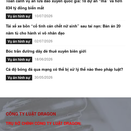
Toàn cảnh vụ án lừa đảo xuyên quốc gia: 18 dự án “ma” và hơn
834 tỷ đồng biến mất
10/07/2026
Vụ án hình sự
Tài xế xe bồn “cố tình cán chết nữ sinh” sau tai nạn: Bản án 20
năm tù cho hành vi vô nhân đạo
02/07/2026
Vụ án hình sự
Bóc trần đường dây đẻ thuê xuyên biên giới
18/06/2026
Vụ án hình sự
Cá độ bóng đá qua mạng có thể bị xử lý thế nào theo pháp luật?
30/05/2026
Vụ án hình sự
CÔNG TY LUẬT DRAGON
TRỤ SỞ CHÍNH CÔNG TY LUẬT DRAGON: