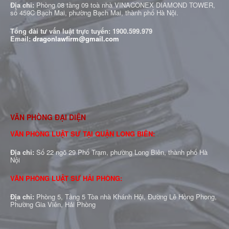
Địa chỉ:
Phòng 08 tầng 09 toà nhà VINACONEX DIAMOND TOWER,
số 459C Bạch Mai, phường Bạch Mai, thành phố Hà Nội.
Tổng đài tư vấn luật trực tuyến:
1900.599.979
Email:
dragonlawfirm@gmail.com
VĂN PHÒNG ĐẠI DIỆN
VĂN PHÒNG LUẬT SƯ TẠI QUẬN LONG BIÊN:
Địa chỉ:
Số 22 ngõ 29 Phố Trạm, phường Long Biên, thành phố Hà
Nội
VĂN PHÒNG LUẬT SƯ HẢI PHÒNG:
Địa chỉ:
Phòng 5, Tầng 5 Tòa nhà Khánh Hội, Đường Lê Hồng Phong,
Phường Gia Viên, Hải Phòng