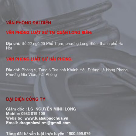
VĂN PHÒNG ĐẠI DIỆN
VĂN PHÒNG LUẬT SƯ TẠI QUẬN LONG BIÊN:
Địa chỉ:
Số 22 ngõ 29 Phố Trạm, phường Long Biên, thành phố Hà
Nội
VĂN PHÒNG LUẬT SƯ HẢI PHÒNG:
Địa chỉ:
Phòng 5, Tầng 5 Tòa nhà Khánh Hội, Đường Lê Hồng Phong,
Phường Gia Viên, Hải Phòng
ĐẠI DIỆN CÔNG TY
Giám đốc : LS NGUYỄN MINH LONG
Mobile: 0983 019 109
Website:
www.luatsubaochua.vn
Email:
dragonlawfirm@gmail.com
Tổng đài tư vấn luật trực tuyến:
1900.599.979