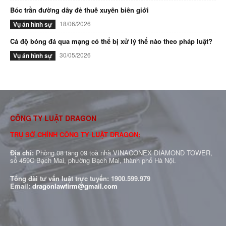
Bóc trần đường dây đẻ thuê xuyên biên giới
18/06/2026
Vụ án hình sự
Cá độ bóng đá qua mạng có thể bị xử lý thế nào theo pháp luật?
30/05/2026
Vụ án hình sự
CÔNG TY LUẬT DRAGON
TRỤ SỞ CHÍNH CÔNG TY LUẬT DRAGON:
Địa chỉ:
Phòng 08 tầng 09 toà nhà VINACONEX DIAMOND TOWER,
số 459C Bạch Mai, phường Bạch Mai, thành phố Hà Nội.
Tổng đài tư vấn luật trực tuyến:
1900.599.979
Email:
dragonlawfirm@gmail.com