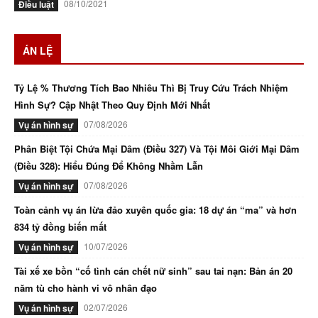
08/10/2021
Điều luật
ÁN LỆ
Tỷ Lệ % Thương Tích Bao Nhiêu Thì Bị Truy Cứu Trách Nhiệm
Hình Sự? Cập Nhật Theo Quy Định Mới Nhất
07/08/2026
Vụ án hình sự
Phân Biệt Tội Chứa Mại Dâm (Điều 327) Và Tội Môi Giới Mại Dâm
(Điều 328): Hiểu Đúng Để Không Nhầm Lẫn
07/08/2026
Vụ án hình sự
Toàn cảnh vụ án lừa đảo xuyên quốc gia: 18 dự án “ma” và hơn
834 tỷ đồng biến mất
10/07/2026
Vụ án hình sự
Tài xế xe bồn “cố tình cán chết nữ sinh” sau tai nạn: Bản án 20
năm tù cho hành vi vô nhân đạo
02/07/2026
Vụ án hình sự