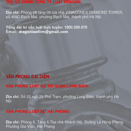
TRỤ SỞ CHÍNH CÔNG TY LUẬT DRAGON:
Địa chỉ:
Phòng 08 tầng 09 toà nhà VINACONEX DIAMOND TOWER,
số 459C Bạch Mai, phường Bạch Mai, thành phố Hà Nội.
Tổng đài tư vấn luật trực tuyến:
1900.599.979
Email:
dragonlawfirm@gmail.com
VĂN PHÒNG ĐẠI DIỆN
VĂN PHÒNG LUẬT SƯ TẠI QUẬN LONG BIÊN:
Địa chỉ:
Số 22 ngõ 29 Phố Trạm, phường Long Biên, thành phố Hà
Nội
VĂN PHÒNG LUẬT SƯ HẢI PHÒNG:
Địa chỉ:
Phòng 5, Tầng 5 Tòa nhà Khánh Hội, Đường Lê Hồng Phong,
Phường Gia Viên, Hải Phòng