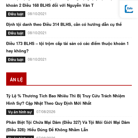
khoản 2 Điều 168 BLHS đối với Nguyễn Văn T
08/10/2021
Điều luật
Định tội danh theo Điều 314 BLHS, cần có hướng dẫn cụ thể
08/10/2021
Điều luật
Điều 173 BLHS – tội trộm cắp tài sản có các điểm thuộc khoản 1
hay không?
08/10/2021
Điều luật
ÁN LỆ
Tỷ Lệ % Thương Tích Bao Nhiêu Thì Bị Truy Cứu Trách Nhiệm
Hình Sự? Cập Nhật Theo Quy Định Mới Nhất
07/08/2026
Vụ án hình sự
Phân Biệt Tội Chứa Mại Dâm (Điều 327) Và Tội Môi Giới Mại Dâm
(Điều 328): Hiểu Đúng Để Không Nhầm Lẫn
07/08/2026