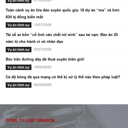
Vụ án hình sự
Toàn cảnh vụ án lừa đảo xuyên quốc gia: 18 dự án “ma” và hơn
834 tỷ đồng biến mất
10/07/2026
Vụ án hình sự
Tài xế xe bồn “cố tình cán chết nữ sinh” sau tai nạn: Bản án 20
năm tù cho hành vi vô nhân đạo
02/07/2026
Vụ án hình sự
Bóc trần đường dây đẻ thuê xuyên biên giới
18/06/2026
Vụ án hình sự
Cá độ bóng đá qua mạng có thể bị xử lý thế nào theo pháp luật?
30/05/2026
Vụ án hình sự
CÔNG TY LUẬT DRAGON