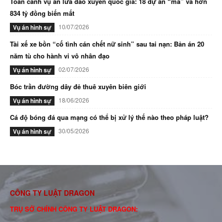
Toàn cảnh vụ án lừa đảo xuyên quốc gia: 18 dự án “ma” và hơn
834 tỷ đồng biến mất
10/07/2026
Vụ án hình sự
Tài xế xe bồn “cố tình cán chết nữ sinh” sau tai nạn: Bản án 20
năm tù cho hành vi vô nhân đạo
02/07/2026
Vụ án hình sự
Bóc trần đường dây đẻ thuê xuyên biên giới
18/06/2026
Vụ án hình sự
Cá độ bóng đá qua mạng có thể bị xử lý thế nào theo pháp luật?
30/05/2026
Vụ án hình sự
CÔNG TY LUẬT DRAGON
TRỤ SỞ CHÍNH CÔNG TY LUẬT DRAGON: