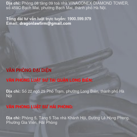
Địa chỉ:
Phòng 08 tầng 09 toà nhà VINACONEX DIAMOND TOWER,
số 459C Bạch Mai, phường Bạch Mai, thành phố Hà Nội.
Tổng đài tư vấn luật trực tuyến:
1900.599.979
Email:
dragonlawfirm@gmail.com
VĂN PHÒNG ĐẠI DIỆN
VĂN PHÒNG LUẬT SƯ TẠI QUẬN LONG BIÊN:
Địa chỉ:
Số 22 ngõ 29 Phố Trạm, phường Long Biên, thành phố Hà
Nội
VĂN PHÒNG LUẬT SƯ HẢI PHÒNG:
Địa chỉ:
Phòng 5, Tầng 5 Tòa nhà Khánh Hội, Đường Lê Hồng Phong,
Phường Gia Viên, Hải Phòng