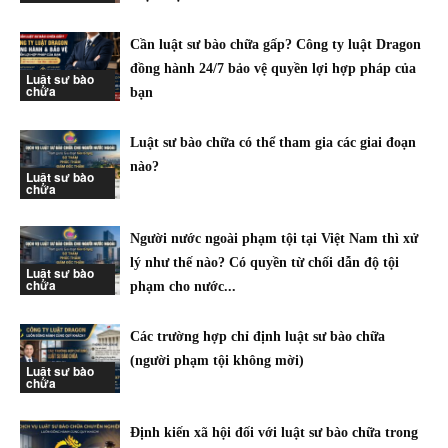
Cần luật sư bào chữa gấp? Công ty luật Dragon
đồng hành 24/7 bảo vệ quyền lợi hợp pháp của
Luật sư bào
chữa
bạn
Luật sư bào chữa có thể tham gia các giai đoạn
nào?
Luật sư bào
chữa
Người nước ngoài phạm tội tại Việt Nam thì xử
lý như thế nào? Có quyền từ chối dẫn độ tội
Luật sư bào
chữa
phạm cho nước...
Các trường hợp chỉ định luật sư bào chữa
(người phạm tội không mời)
Luật sư bào
chữa
Định kiến xã hội đối với luật sư bào chữa trong