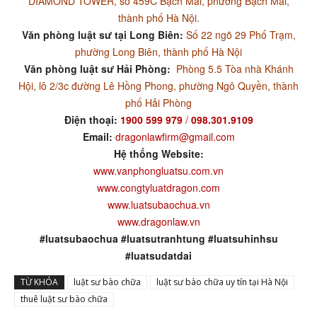
DIAMOND TOWER, số 459C Bạch Mai, phường Bạch Mai,
thành phố Hà Nội.
Văn phòng luật sư tại Long Biên:
Số 22 ngõ 29 Phố Trạm,
phường Long Biên, thành phố Hà Nội
Văn phòng luật sư Hải Phòng:
Phòng 5.5 Tòa nhà Khánh
Hội, lô 2/3c đường Lê Hồng Phong, phường Ngô Quyền, thành
phố Hải Phòng
Điện thoại:
1900 599 979
/
098.301.9109
Email:
dragonlawfirm@gmail.com
Hệ thống Website:
www.vanphongluatsu.com.vn
www.congtyluatdragon.com
www.luatsubaochua.vn
www.dragonlaw.vn
#luatsubaochua #luatsutranhtung #luatsuhinhsu
#luatsudatdai
TỪ KHÓA
luật sư bào chữa
luật sư bào chữa uy tín tại Hà Nội
thuê luật sư bào chữa