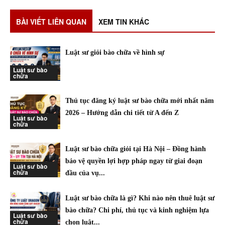
BÀI VIẾT LIÊN QUAN
XEM TIN KHÁC
Luật sư giỏi bào chữa về hình sự
Luật sư bào
chữa
Thủ tục đăng ký luật sư bào chữa mới nhất năm
2026 – Hướng dẫn chi tiết từ A đến Z
Luật sư bào
chữa
Luật sư bào chữa giỏi tại Hà Nội – Đồng hành
bảo vệ quyền lợi hợp pháp ngay từ giai đoạn
Luật sư bào
chữa
đầu của vụ...
Luật sư bào chữa là gì? Khi nào nên thuê luật sư
bào chữa? Chi phí, thủ tục và kinh nghiệm lựa
Luật sư bào
chữa
chọn luật...