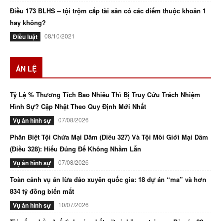
Điều 173 BLHS – tội trộm cắp tài sản có các điểm thuộc khoản 1
hay không?
08/10/2021
Điều luật
ÁN LỆ
Tỷ Lệ % Thương Tích Bao Nhiêu Thì Bị Truy Cứu Trách Nhiệm
Hình Sự? Cập Nhật Theo Quy Định Mới Nhất
07/08/2026
Vụ án hình sự
Phân Biệt Tội Chứa Mại Dâm (Điều 327) Và Tội Môi Giới Mại Dâm
(Điều 328): Hiểu Đúng Để Không Nhầm Lẫn
07/08/2026
Vụ án hình sự
Toàn cảnh vụ án lừa đảo xuyên quốc gia: 18 dự án “ma” và hơn
834 tỷ đồng biến mất
10/07/2026
Vụ án hình sự