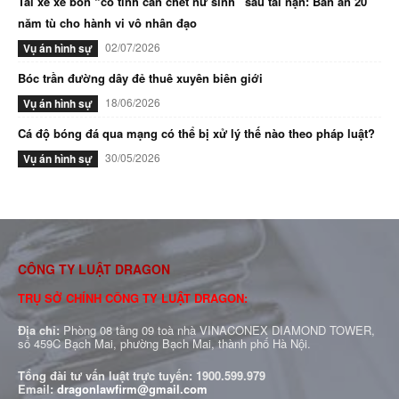
Tài xế xe bồn “cố tình cán chết nữ sinh” sau tai nạn: Bản án 20
năm tù cho hành vi vô nhân đạo
02/07/2026
Vụ án hình sự
Bóc trần đường dây đẻ thuê xuyên biên giới
18/06/2026
Vụ án hình sự
Cá độ bóng đá qua mạng có thể bị xử lý thế nào theo pháp luật?
30/05/2026
Vụ án hình sự
CÔNG TY LUẬT DRAGON
TRỤ SỞ CHÍNH CÔNG TY LUẬT DRAGON:
Địa chỉ:
Phòng 08 tầng 09 toà nhà VINACONEX DIAMOND TOWER,
số 459C Bạch Mai, phường Bạch Mai, thành phố Hà Nội.
Tổng đài tư vấn luật trực tuyến:
1900.599.979
Email:
dragonlawfirm@gmail.com