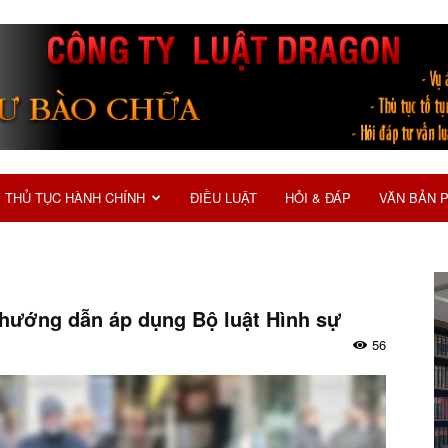
THỦ TỤC HÀNH CHÍNH
ĐIỀU LUẬT
HỎI & ĐÁP
VĂN BẢN 
hướng dẫn áp dụng Bộ luật Hình sự
56