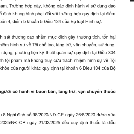
 phạm. Trường hợp này, không xác định hành vi sử dụng dao
để định khung hình phạt đối với trường hợp quy định tại điểm
oản 4, điểm b khoản 5 Điều 134 của Bộ luật Hình sự.
ính sát thương cao nhằm mục đích gây thương tích, tổn hại
hiệm hình sự về Tội chế tạo, tàng trữ, vận chuyển, sử dụng,
 dụng, phương tiện kỹ thuật quân sự quy định tại Điều 304
ành tội phạm mà không truy cứu trách nhiệm hình sự về Tội
 khỏe của người khác quy định tại khoản 6 Điều 134 của Bộ
 người có hành vi buôn bán, tàng trữ, vận chuyển thuốc
ều 8 Nghị định số 98/2020/NĐ-CP ngày 26/8/2020 được sửa
4/2025/NĐ-CP ngày 21/02/2025 đều quy định thuốc lá diễu