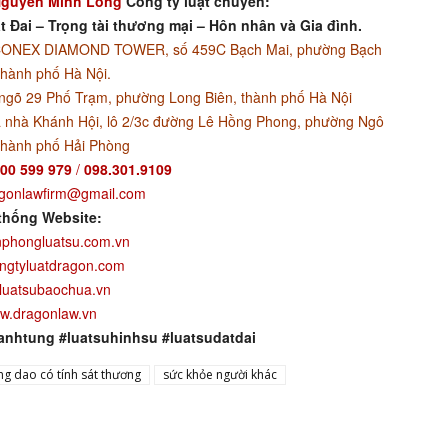
guyễn Minh Long
Công ty luật chuyên:
t Đai – Trọng tài thương mại – Hôn nhân và Gia đình.
ACONEX DIAMOND TOWER, số 459C Bạch Mai, phường Bạch
thành phố Hà Nội.
ngõ 29 Phố Trạm, phường Long Biên, thành phố Hà Nội
 nhà Khánh Hội, lô 2/3c đường Lê Hồng Phong, phường Ngô
thành phố Hải Phòng
00 599 979
/
098.301.9109
gonlawfirm@gmail.com
thống Website:
phongluatsu.com.vn
ngtyluatdragon.com
luatsubaochua.vn
w.dragonlaw.vn
anhtung #luatsuhinhsu #luatsudatdai
ng dao có tính sát thương
sức khỏe người khác