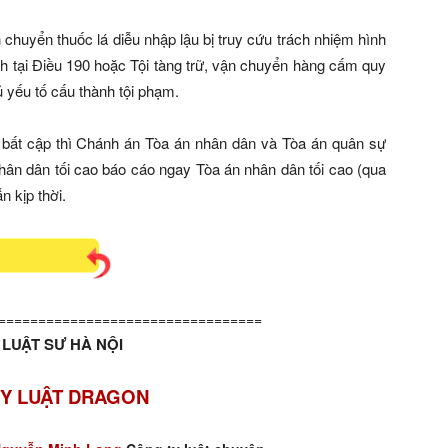
 chuyển thuốc lá diễu nhập lậu bị truy cứu trách nhiệm hình
h tại Điều 190 hoặc Tội tàng trữ, vận chuyển hàng cấm quy
ủ yếu tố cấu thành tội phạm.
 bất cập thì Chánh án Tòa án nhân dân và Tòa án quân sự
hân dân tối cao báo cáo ngay Tòa án nhân dân tối cao (qua
 kịp thời.
=================================
LUẬT SƯ HÀ NỘI
Y LUẬT DRAGON