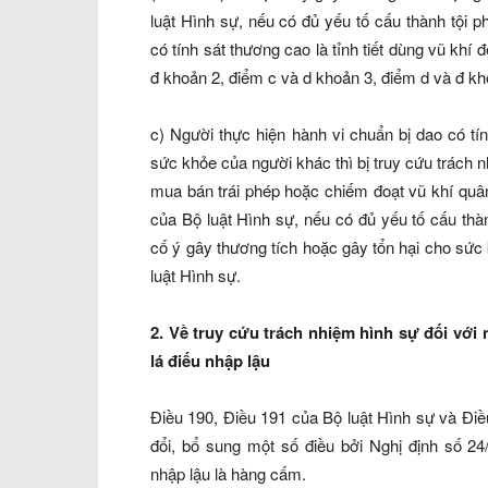
luật Hình sự, nếu có đủ yếu tố cấu thành tội
có tính sát thương cao là tỉnh tiết dùng vũ khí 
đ khoản 2, điểm c và d khoản 3, điểm d và đ kh
c) Người thực hiện hành vi chuẩn bị dao có t
sức khỏe của người khác thì bị truy cứu trách n
mua bán trái phép hoặc chiếm đoạt vũ khí quân
của Bộ luật Hình sự, nếu có đủ yếu tố cấu th
cố ý gây thương tích hoặc gây tổn hại cho sức
luật Hình sự.
2. Về truy cứu trách nhiệm hình sự đối với
lá điếu nhập lậu
Điều 190, Điều 191 của Bộ luật Hình sự và Đi
đổi, bổ sung một số điều bởi Nghị định số 2
nhập lậu là hàng cấm.