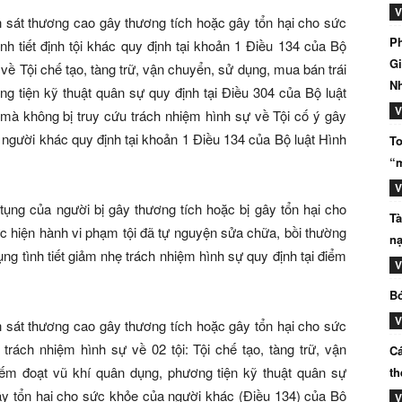
V
h sát thương cao gây thương tích hoặc gây tổn hại cho sức
Ph
h tiết định tội khác quy định tại khoản 1 Điều 134 của Bộ
Gi
 về Tội chế tạo, tàng trữ, vận chuyển, sử dụng, mua bán trái
N
g tiện kỹ thuật quân sự quy định tại Điều 304 của Bộ luật
V
 mà không bị truy cứu trách nhiệm hình sự về Tội cố ý gây
 người khác quy định tại khoản 1 Điều 134 của Bộ luật Hình
To
“m
V
tụng của người bị gây thương tích hoặc bị gây tổn hại cho
Tà
c hiện hành vi phạm tội đã tự nguyện sửa chữa, bồi thường
nạ
ng tình tiết giảm nhẹ trách nhiệm hình sự quy định tại điểm
V
Bó
V
h sát thương cao gây thương tích hoặc gây tổn hại cho sức
trách nhiệm hình sự về 02 tội: Tội chế tạo, tàng trữ, vận
Cá
ếm đoạt vũ khí quân dụng, phương tiện kỹ thuật quân sự
th
gây tổn hại cho sức khỏe của người khác (Điều 134) của Bộ
V