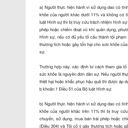
a) Người thực hiện hành vi sử dụng dao có tín
khỏe của người khác dưới 11% và không có tìn
luật Hình sự thì bị truy cứu trách nhiệm hình sự
phép hoặc chiếm đoạt vũ khí quân dụng, phươn
Hình sự, nếu có đủ yếu tố cấu thành tội phạm
thương tích hoặc gây tổn hại cho sức khỏe của
sự.
Trường hợp này, xác định tư cách tham gia tố 
sức khỏe là nguyên đơn dân sự. Nếu người thự
thiệt hại hoặc khắc phục hậu quả thì được áp dụ
b khoản 1 Điều 51 của Bộ luật Hình sự.
b) Người thực hiện hành vi sử dụng dao có tín
khỏe của người khác trên 11% thì bị truy cứu 
chuyển, sử dụng, mua bán trái phép hoặc chi
(Điều 304) và Tội cố ý gây thương tích hoặc 