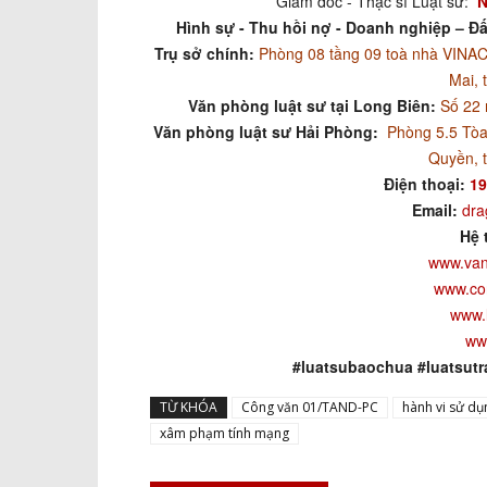
Giám đốc - Thạc sĩ Luật sư:
N
Hình sự - Thu hồi nợ - Doanh nghiệp – Đấ
Trụ sở chính:
Phòng 08 tầng 09 toà nhà VIN
Mai, 
Văn phòng luật sư tại Long Biên:
Số 22 
Văn phòng luật sư Hải Phòng:
Phòng 5.5 Tòa
Quyền, 
Điện thoại:
19
Email:
dra
Hệ 
www.van
www.co
www.
ww
#luatsubaochua #luatsutr
TỪ KHÓA
Công văn 01/TAND-PC
hành vi sử dụ
xâm phạm tính mạng