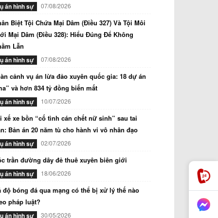
07/08/2026
ụ án hình sự
ân Biệt Tội Chứa Mại Dâm (Điều 327) Và Tội Môi
ới Mại Dâm (Điều 328): Hiểu Đúng Để Không
hầm Lẫn
07/08/2026
ụ án hình sự
àn cảnh vụ án lừa đảo xuyên quốc gia: 18 dự án
a” và hơn 834 tỷ đồng biến mất
10/07/2026
ụ án hình sự
i xế xe bồn “cố tình cán chết nữ sinh” sau tai
n: Bản án 20 năm tù cho hành vi vô nhân đạo
02/07/2026
ụ án hình sự
c trần đường dây đẻ thuê xuyên biên giới
18/06/2026
ụ án hình sự
 độ bóng đá qua mạng có thể bị xử lý thế nào
eo pháp luật?
30/05/2026
ụ án hình sự