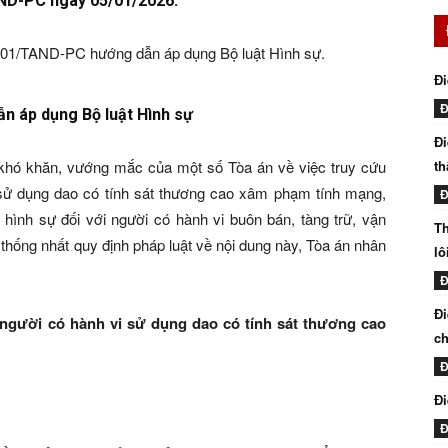
AND-PC ngày 05/01/2026.
01/TAND-PC hướng dẫn áp dụng Bộ luật Hình sự.
Đi
Đ
 áp dụng Bộ luật Hình sự
Đi
khó khăn, vướng mắc của một số Tòa án về việc truy cứu
th
 sử dụng dao có tính sát thương cao xâm phạm tính mạng,
Đ
hình sự đối với người có hành vi buôn bán, tàng trữ, vận
Th
 thống nhất quy định pháp luật về nội dung này, Tòa án nhân
lô
Đ
Đi
i người có hành vi sử dụng dao có tính sát thương cao
ch
Đ
Đi
Đ