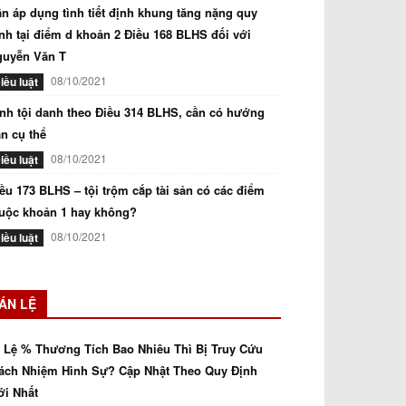
n áp dụng tình tiết định khung tăng nặng quy
nh tại điểm d khoản 2 Điều 168 BLHS đối với
guyễn Văn T
08/10/2021
iều luật
nh tội danh theo Điều 314 BLHS, cần có hướng
n cụ thể
08/10/2021
iều luật
ều 173 BLHS – tội trộm cắp tài sản có các điểm
uộc khoản 1 hay không?
08/10/2021
iều luật
ÁN LỆ
 Lệ % Thương Tích Bao Nhiêu Thì Bị Truy Cứu
ách Nhiệm Hình Sự? Cập Nhật Theo Quy Định
i Nhất