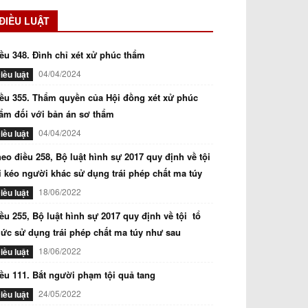
ĐIỀU LUẬT
ều 348. Đình chỉ xét xử phúc thẩm
04/04/2024
iều luật
ều 355. Thẩm quyền của Hội đồng xét xử phúc
ẩm đối với bản án sơ thẩm
04/04/2024
iều luật
eo điều 258, Bộ luật hình sự 2017 quy định về tội
i kéo người khác sử dụng trái phép chất ma túy
18/06/2022
iều luật
ều 255, Bộ luật hình sự 2017 quy định về tội tổ
ức sử dụng trái phép chất ma túy như sau
18/06/2022
iều luật
ều 111. Bắt người phạm tội quả tang
24/05/2022
iều luật