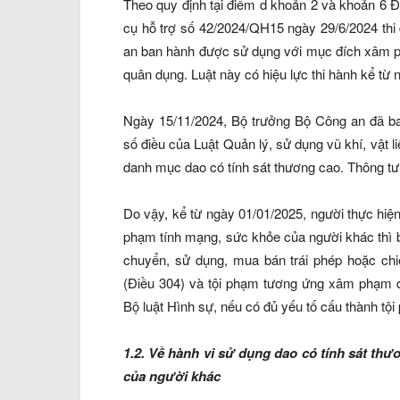
Theo quy định tại điểm d khoản 2 và khoản 6 Đi
cụ hỗ trợ số 42/2024/QH15 ngày 29/6/2024 th
an ban hành được sử dụng với mục đích xâm ph
quân dụng. Luật này có hiệu lực thi hành kể từ 
Ngày 15/11/2024, Bộ trưởng Bộ Công an đã ba
số điều của Luật Quản lý, sử dụng vũ khí, vật l
danh mục dao có tính sát thương cao. Thông tư 
Do vậy, kể từ ngày 01/01/2025, người thực hiệ
phạm tính mạng, sức khỏe của người khác thì bị
chuyển, sử dụng, mua bán trái phép hoặc chi
(Điều 304) và tội phạm tương ứng xâm phạm đ
Bộ luật Hình sự, nếu có đủ yếu tố cấu thành tội
1.2. Về hành vi sử dụng dao có tính sát th
của người khác