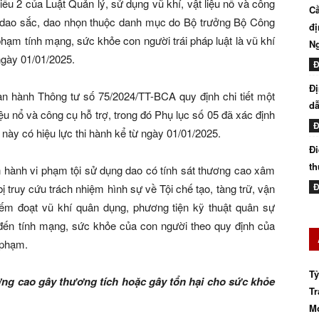
ều 2 của Luật Quản lý, sử dụng vũ khí, vật liệu nổ và công
Cầ
i dao sắc, dao nhọn thuộc danh mục do Bộ trưởng Bộ Công
đị
ạm tính mạng, sức khỏe con người trái pháp luật là vũ khí
N
ngày 01/01/2025.
Đ
Đị
n hành Thông tư số 75/2024/TT-BCA quy định chi tiết một
dẫ
iệu nổ và công cụ hỗ trợ, trong đó Phụ lục số 05 đã xác định
Đ
này có hiệu lực thi hành kể từ ngày 01/01/2025.
Đi
th
n hành vi phạm tội sử dụng dao có tính sát thương cao xâm
Đ
 truy cứu trách nhiệm hình sự về Tội chế tạo, tàng trữ, vận
ếm đoạt vũ khí quân dụng, phương tiện kỹ thuật quân sự
ến tính mạng, sức khỏe của con người theo quy định của
 phạm.
Tỷ
ương cao gây thương tích hoặc gây tổn hại cho sức khỏe
Tr
Mớ