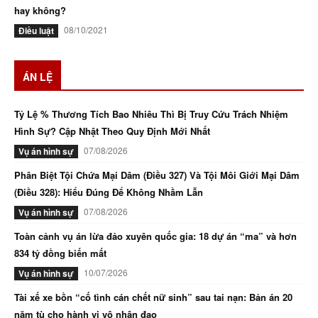
hay không?
08/10/2021
Điều luật
ÁN LỆ
Tỷ Lệ % Thương Tích Bao Nhiêu Thì Bị Truy Cứu Trách Nhiệm
Hình Sự? Cập Nhật Theo Quy Định Mới Nhất
07/08/2026
Vụ án hình sự
Phân Biệt Tội Chứa Mại Dâm (Điều 327) Và Tội Môi Giới Mại Dâm
(Điều 328): Hiểu Đúng Để Không Nhầm Lẫn
07/08/2026
Vụ án hình sự
Toàn cảnh vụ án lừa đảo xuyên quốc gia: 18 dự án “ma” và hơn
834 tỷ đồng biến mất
10/07/2026
Vụ án hình sự
Tài xế xe bồn “cố tình cán chết nữ sinh” sau tai nạn: Bản án 20
năm tù cho hành vi vô nhân đạo