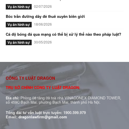
02/07/2026
Vụ án hình sự
Bóc trần đường dây đẻ thuê xuyên biên giới
18/06/2026
Vụ án hình sự
Cá độ bóng đá qua mạng có thể bị xử lý thế nào theo pháp luật?
30/05/2026
Vụ án hình sự
CÔNG TY LUẬT DRAGON
TRỤ SỞ CHÍNH CÔNG TY LUẬT DRAGON:
Địa chỉ:
Phòng 08 tầng 09 toà nhà VINACONEX DIAMOND TOWER,
số 459C Bạch Mai, phường Bạch Mai, thành phố Hà Nội.
Tổng đài tư vấn luật trực tuyến:
1900.599.979
Email:
dragonlawfirm@gmail.com