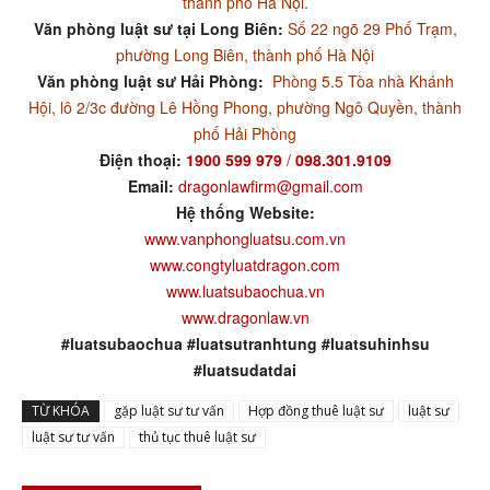
thành phố Hà Nội.
Văn phòng luật sư tại Long Biên:
Số 22 ngõ 29 Phố Trạm,
phường Long Biên, thành phố Hà Nội
Văn phòng luật sư Hải Phòng:
Phòng 5.5 Tòa nhà Khánh
Hội, lô 2/3c đường Lê Hồng Phong, phường Ngô Quyền, thành
phố Hải Phòng
Điện thoại:
1900 599 979
/
098.301.9109
Email:
dragonlawfirm@gmail.com
Hệ thống Website:
www.vanphongluatsu.com.vn
www.congtyluatdragon.com
www.luatsubaochua.vn
www.dragonlaw.vn
#luatsubaochua #luatsutranhtung #luatsuhinhsu
#luatsudatdai
TỪ KHÓA
gặp luật sư tư vấn
Hợp đồng thuê luật sư
luật sư
luật sư tư vấn
thủ tục thuê luật sư