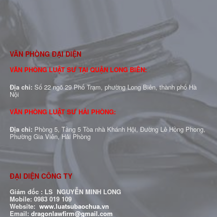
VĂN PHÒNG ĐẠI DIỆN
VĂN PHÒNG LUẬT SƯ TẠI QUẬN LONG BIÊN:
Địa chỉ:
Số 22 ngõ 29 Phố Trạm, phường Long Biên, thành phố Hà
Nội
VĂN PHÒNG LUẬT SƯ HẢI PHÒNG:
Địa chỉ:
Phòng 5, Tầng 5 Tòa nhà Khánh Hội, Đường Lê Hồng Phong,
Phường Gia Viên, Hải Phòng
ĐẠI DIỆN CÔNG TY
Giám đốc : LS NGUYỄN MINH LONG
Mobile: 0983 019 109
Website:
www.luatsubaochua.vn
Email:
dragonlawfirm@gmail.com