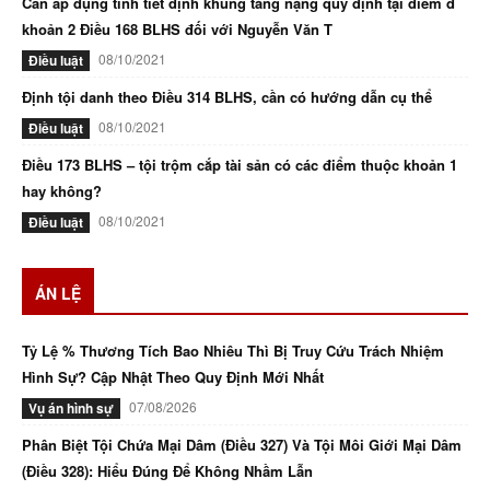
Cần áp dụng tình tiết định khung tăng nặng quy định tại điểm d
khoản 2 Điều 168 BLHS đối với Nguyễn Văn T
08/10/2021
Điều luật
Định tội danh theo Điều 314 BLHS, cần có hướng dẫn cụ thể
08/10/2021
Điều luật
Điều 173 BLHS – tội trộm cắp tài sản có các điểm thuộc khoản 1
hay không?
08/10/2021
Điều luật
ÁN LỆ
Tỷ Lệ % Thương Tích Bao Nhiêu Thì Bị Truy Cứu Trách Nhiệm
Hình Sự? Cập Nhật Theo Quy Định Mới Nhất
07/08/2026
Vụ án hình sự
Phân Biệt Tội Chứa Mại Dâm (Điều 327) Và Tội Môi Giới Mại Dâm
(Điều 328): Hiểu Đúng Để Không Nhầm Lẫn