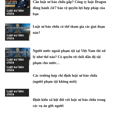
Cần luật sư bào chữa gấp? Công ty luật Dragon
đồng hành 24/7 bảo vệ quyền lợi hợp pháp của
Luật sư bào
chữa
bạn
Luật sư bào chữa có thể tham gia các giai đoạn
nào?
Luật sư bào
chữa
Người nước ngoài phạm tội tại Việt Nam thì xử
lý như thế nào? Có quyền từ chối dẫn độ tội
Luật sư bào
chữa
phạm cho nước...
Luật sư bào
chữa
Các trường hợp chỉ định luật sư bào chữa
(người phạm tội không mời)
Luật sư bào
chữa
Định kiến xã hội đối với luật sư bào chữa trong
các vụ án giết người