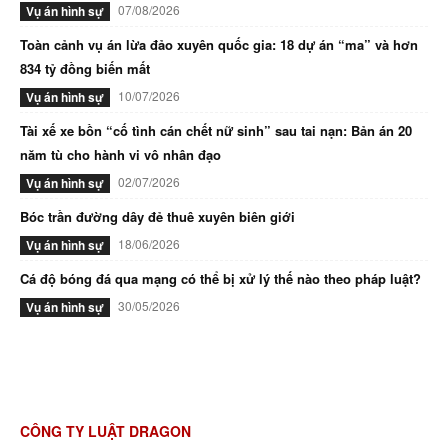
07/08/2026
Vụ án hình sự
Toàn cảnh vụ án lừa đảo xuyên quốc gia: 18 dự án “ma” và hơn
834 tỷ đồng biến mất
10/07/2026
Vụ án hình sự
Tài xế xe bồn “cố tình cán chết nữ sinh” sau tai nạn: Bản án 20
năm tù cho hành vi vô nhân đạo
02/07/2026
Vụ án hình sự
Bóc trần đường dây đẻ thuê xuyên biên giới
18/06/2026
Vụ án hình sự
Cá độ bóng đá qua mạng có thể bị xử lý thế nào theo pháp luật?
30/05/2026
Vụ án hình sự
CÔNG TY LUẬT DRAGON