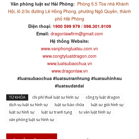
Văn phòng luật sư Hải Phòng:
Phòng 5.5 Tòa nhà Khánh
Hội, lô 2/3c đường Lê Hồng Phong, phường Ngô Quyền, thành
phố Hải Phòng
Điện thoại:
1900 599 979
/
098.301.9109
Email:
dragonlawfirm@gmail.com
Hệ thống Website:
www.vanphongluatsu.com.vn
www.congtyluatdragon.com
www.luatsubaochua.vn
www.dragonlaw.vn
#luatsubaochua #luatsutranhtung #luatsuhinhsu
#luatsudatdai
TỪ KHÓA
chi phí thuê luật sư hình sự
công ty luật dragon
dịch vụ luật sư hình sự
luật sư bào chữa
luật sư giỏi hình sự
luật sư hình sự
luật sư tranh tụng
tư vấn luật hình sự
văn phòng luật sư hình sự