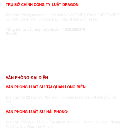
TRỤ SỞ CHÍNH CÔNG TY LUẬT DRAGON:
Địa chỉ:
Phòng 08 tầng 09 toà nhà VINACONEX DIAMOND TOWER,
số 459C Bạch Mai, phường Bạch Mai, thành phố Hà Nội.
Tổng đài tư vấn luật trực tuyến:
1900.599.979
Email:
dragonlawfirm@gmail.com
VĂN PHÒNG ĐẠI DIỆN
VĂN PHÒNG LUẬT SƯ TẠI QUẬN LONG BIÊN:
Địa chỉ:
Số 22 ngõ 29 Phố Trạm, phường Long Biên, thành phố Hà
Nội
VĂN PHÒNG LUẬT SƯ HẢI PHÒNG:
Địa chỉ:
Phòng 5, Tầng 5 Tòa nhà Khánh Hội, Đường Lê Hồng Phong,
Phường Gia Viên, Hải Phòng