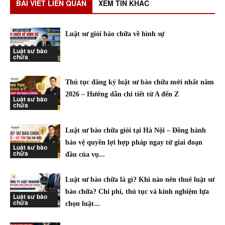
BÀI VIẾT LIÊN QUAN
XEM TIN KHÁC
Luật sư giỏi bào chữa về hình sự
Luật sư bào
chữa
Thủ tục đăng ký luật sư bào chữa mới nhất năm
2026 – Hướng dẫn chi tiết từ A đến Z
Luật sư bào
chữa
Luật sư bào chữa giỏi tại Hà Nội – Đồng hành
bảo vệ quyền lợi hợp pháp ngay từ giai đoạn
Luật sư bào
chữa
đầu của vụ...
Luật sư bào chữa là gì? Khi nào nên thuê luật sư
bào chữa? Chi phí, thủ tục và kinh nghiệm lựa
Luật sư bào
chữa
chọn luật...