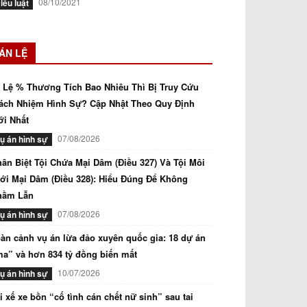
08/10/2021
iều luật
ÁN LỆ
 Lệ % Thương Tích Bao Nhiêu Thì Bị Truy Cứu
ách Nhiệm Hình Sự? Cập Nhật Theo Quy Định
i Nhất
07/08/2026
ụ án hình sự
ân Biệt Tội Chứa Mại Dâm (Điều 327) Và Tội Môi
ới Mại Dâm (Điều 328): Hiểu Đúng Để Không
hầm Lẫn
07/08/2026
ụ án hình sự
àn cảnh vụ án lừa đảo xuyên quốc gia: 18 dự án
a” và hơn 834 tỷ đồng biến mất
10/07/2026
ụ án hình sự
i xế xe bồn “cố tình cán chết nữ sinh” sau tai