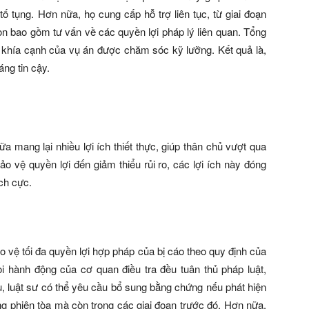
tố tụng. Hơn nữa, họ cung cấp hỗ trợ liên tục, từ giai đoạn
òn bao gồm tư vấn về các quyền lợi pháp lý liên quan. Tổng
 khía cạnh của vụ án được chăm sóc kỹ lưỡng. Kết quả là,
ng tin cậy.
 mang lại nhiều lợi ích thiết thực, giúp thân chủ vượt qua
o vệ quyền lợi đến giảm thiểu rủi ro, các lợi ích này đóng
ích cực.
ảo vệ tối đa quyền lợi hợp pháp của bị cáo theo quy định của
 hành động của cơ quan điều tra đều tuân thủ pháp luật,
ụ, luật sư có thể yêu cầu bổ sung bằng chứng nếu phát hiện
ong phiên tòa mà còn trong các giai đoạn trước đó. Hơn nữa,