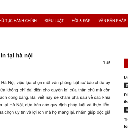
HỦ TỤC HÀNH CHÍNH
ĐIỀU LUẬT
HỎI & ĐÁP
VĂN BẢN PHÁP 
n tại hà nội
45
Đi
ở Hà Nội, việc lựa chọn một văn phòng luật sư bào chữa uy
Đ
chữa không chỉ đại diện cho quyền lợi của thân chủ mà còn
Đi
ách công bằng. Bài viết này sẽ khám phá sâu về các khía
th
 tại Hà Nội, dựa trên các quy định pháp luật và thực tiễn.
Đ
lựa chọn uy tín và lợi ích mà họ mang lại, nhằm giúp độc giả
Th
lô