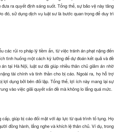
 đưa ra quyết định sáng suốt. Tổng thể, sự bảo vệ này tăng
 đó, sử dụng dịch vụ luật sư là bước quan trọng để duy trì
u các rủi ro pháp lý tiềm ẩn, từ việc tránh án phạt nặng đến
tích tình huống một cách kỹ lưỡng để dự đoán kết quả và đề
ụ án tại Hà Nội, luật sư đã giúp nhiều thân chủ giảm án nhờ
ặng tài chính và tinh thần cho bị cáo. Ngoài ra, họ hỗ trợ
 bị lợi dụng bởi bên đối lập. Tổng thể, lợi ích này mang lại sự
 trung vào việc giải quyết vấn đề mà không lo lắng quá mức.
 cấp, giúp bị cáo đối mặt với áp lực từ quá trình tố tụng. Họ
gười đồng hành, lắng nghe và khích lệ thân chủ. Ví dụ, trong