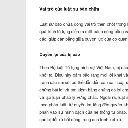
Vai trò của luật sư bào chữa
Luật sư bào chữa đóng vai trò then chốt tron
quá trình tố tụng diễn ra một cách công bằng 
cáo, giúp cân bằng giữa quyền lực của cơ qua
Quyền lợi của bị cáo
Theo Bộ luật Tố tụng hình sự Việt Nam, bị cá
khởi tố. Điều này đảm bảo rằng mọi lời khai 
tránh các sai sót có thể dẫn đến oan sai. Luật
chứng bất lợi và tìm kiếm bằng chứng có lợi cho 
và lập luận pháp lý vững chắc. Ngoài ra, luật
theo pháp luật, từ quyền im lặng đến quyền 
phần vào sự minh bạch của hệ thống tư pháp. Tổ
cáo bị đối xử bất công trong quá trình xét xử.