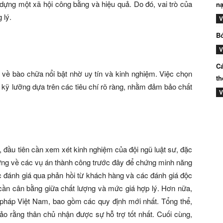
y dựng một xã hội công bằng và hiệu quả. Do đó, vai trò của
nạ
 lý.
V
Bó
V
Cá
 về bào chữa nổi bật nhờ uy tín và kinh nghiệm. Việc chọn
th
 kỹ lưỡng dựa trên các tiêu chí rõ ràng, nhằm đảm bảo chất
V
 đầu tiên cần xem xét kinh nghiệm của đội ngũ luật sư, đặc
chứng về các vụ án thành công trước đây để chứng minh năng
ợc đánh giá qua phản hồi từ khách hàng và các đánh giá độc
, cần cân bằng giữa chất lượng và mức giá hợp lý. Hơn nữa,
pháp Việt Nam, bao gồm các quy định mới nhất. Tổng thể,
bảo rằng thân chủ nhận được sự hỗ trợ tốt nhất. Cuối cùng,