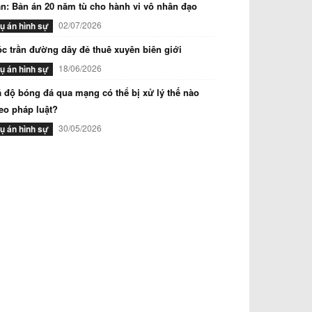
n: Bản án 20 năm tù cho hành vi vô nhân đạo
02/07/2026
ụ án hình sự
c trần đường dây đẻ thuê xuyên biên giới
18/06/2026
ụ án hình sự
 độ bóng đá qua mạng có thể bị xử lý thế nào
eo pháp luật?
30/05/2026
ụ án hình sự