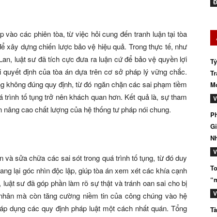
Đ
vào các phiên tòa, từ việc hỏi cung đến tranh luận tại tòa
để xây dựng chiến lược bảo vệ hiệu quả. Trong thực tế, như
an, luật sư đã tích cực đưa ra luận cứ để bảo vệ quyền lợi
Tỷ
 quyết định của tòa án dựa trên cơ sở pháp lý vững chắc.
Tr
ụng không đúng quy định, từ đó ngăn chặn các sai phạm tiềm
Mớ
 trình tố tụng trở nên khách quan hơn. Kết quả là, sự tham
V
n nâng cao chất lượng của hệ thống tư pháp nói chung.
Ph
Gi
N
V
 và sửa chữa các sai sót trong quá trình tố tụng, từ đó duy
To
ang lại góc nhìn độc lập, giúp tòa án xem xét các khía cạnh
“m
, luật sư đã góp phần làm rõ sự thật và tránh oan sai cho bị
V
 nhân mà còn tăng cường niềm tin của công chúng vào hệ
c áp dụng các quy định pháp luật một cách nhất quán. Tổng
Tà