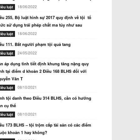
18/06/2022
iều luật
ều 255, Bộ luật hình sự 2017 quy định về tội tổ
ức sử dụng trái phép chất ma túy như sau
18/06/2022
iều luật
ều 111. Bắt người phạm tội quả tang
24/05/2022
iều luật
n áp dụng tình tiết định khung tăng nặng quy
nh tại điểm d khoản 2 Điều 168 BLHS đối với
guyễn Văn T
08/10/2021
iều luật
nh tội danh theo Điều 314 BLHS, cần có hướng
n cụ thể
08/10/2021
iều luật
ều 173 BLHS – tội trộm cắp tài sản có các điểm
uộc khoản 1 hay không?