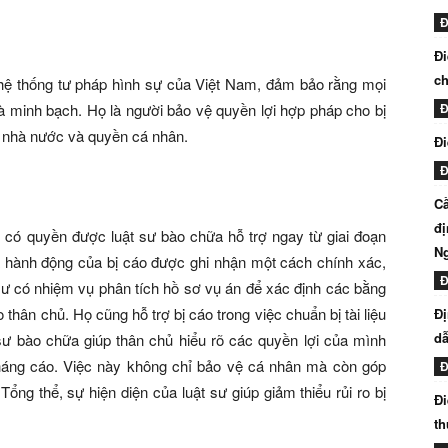
Đ
Đi
ch
g hệ thống tư pháp hình sự của Việt Nam, đảm bảo rằng mọi
và minh bạch. Họ là người bảo vệ quyền lợi hợp pháp cho bị
Đ
n nhà nước và quyền cá nhân.
Đi
Đ
Cầ
đị
o có quyền được luật sư bào chữa hỗ trợ ngay từ giai đoạn
N
và hành động của bị cáo được ghi nhận một cách chính xác,
Đ
 sư có nhiệm vụ phân tích hồ sơ vụ án để xác định các bằng
thân chủ. Họ cũng hỗ trợ bị cáo trong việc chuẩn bị tài liệu
Đị
dẫ
 sư bào chữa giúp thân chủ hiểu rõ các quyền lợi của mình
kháng cáo. Việc này không chỉ bảo vệ cá nhân mà còn góp
Đ
ng thể, sự hiện diện của luật sư giúp giảm thiểu rủi ro bị
Đi
th