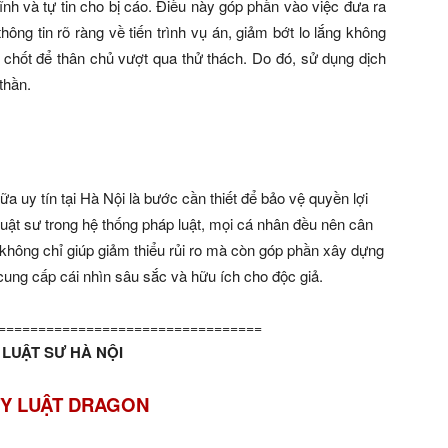
tĩnh và tự tin cho bị cáo. Điều này góp phần vào việc đưa ra
ông tin rõ ràng về tiến trình vụ án, giảm bớt lo lắng không
en chốt để thân chủ vượt qua thử thách. Do đó, sử dụng dịch
thần.
a uy tín tại Hà Nội là bước cần thiết để bảo vệ quyền lợi
luật sư trong hệ thống pháp luật, mọi cá nhân đều nên cân
không chỉ giúp giảm thiểu rủi ro mà còn góp phần xây dựng
cung cấp cái nhìn sâu sắc và hữu ích cho độc giả.
=================================
LUẬT SƯ HÀ NỘI
Y LUẬT DRAGON