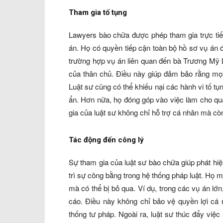
Tham gia tố tụng
Lawyers bào chữa được phép tham gia trực tiếp 
án. Họ có quyền tiếp cận toàn bộ hồ sơ vụ án 
trường hợp vụ án liên quan đến bà Trương Mỹ L
của thân chủ. Điều này giúp đảm bảo rằng mọi
Luật sư cũng có thể khiếu nại các hành vi tố t
ẩn. Hơn nữa, họ đóng góp vào việc làm cho quá
gia của luật sư không chỉ hỗ trợ cá nhân mà cò
Tác động đến công lý
Sự tham gia của luật sư bào chữa giúp phát hiện
trì sự công bằng trong hệ thống pháp luật. Họ m
mà có thể bị bỏ qua. Ví dụ, trong các vụ án lớn
cáo. Điều này không chỉ bảo vệ quyền lợi cá
thống tư pháp. Ngoài ra, luật sư thúc đẩy việ