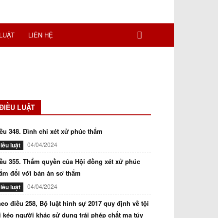
LUẬT
LIÊN HỆ
ĐIỀU LUẬT
ều 348. Đình chỉ xét xử phúc thẩm
04/04/2024
iều luật
ều 355. Thẩm quyền của Hội đồng xét xử phúc
ẩm đối với bản án sơ thẩm
04/04/2024
iều luật
eo điều 258, Bộ luật hình sự 2017 quy định về tội
i kéo người khác sử dụng trái phép chất ma túy