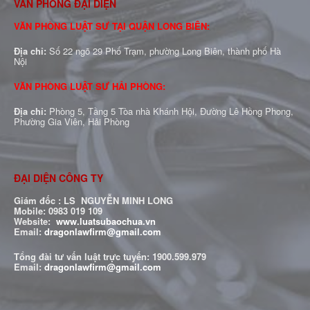
VĂN PHÒNG ĐẠI DIỆN
VĂN PHÒNG LUẬT SƯ TẠI QUẬN LONG BIÊN:
Địa chỉ:
Số 22 ngõ 29 Phố Trạm, phường Long Biên, thành phố Hà
Nội
VĂN PHÒNG LUẬT SƯ HẢI PHÒNG:
Địa chỉ:
Phòng 5, Tầng 5 Tòa nhà Khánh Hội, Đường Lê Hồng Phong,
Phường Gia Viên, Hải Phòng
ĐẠI DIỆN CÔNG TY
Giám đốc : LS NGUYỄN MINH LONG
Mobile: 0983 019 109
Website:
www.luatsubaochua.vn
Email:
dragonlawfirm@gmail.com
Tổng đài tư vấn luật trực tuyến:
1900.599.979
Email:
dragonlawfirm@gmail.com