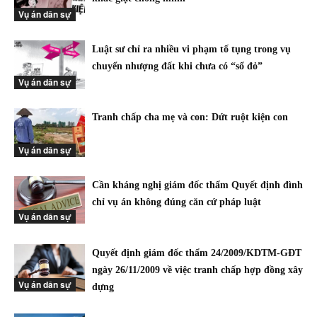
Vụ án dân sự
Luật sư chỉ ra nhiều vi phạm tố tụng trong vụ
chuyển nhượng đất khi chưa có “sổ đỏ”
Vụ án dân sự
Tranh chấp cha mẹ và con: Dứt ruột kiện con
Vụ án dân sự
Cần kháng nghị giám đốc thẩm Quyết định đình
chỉ vụ án không đúng căn cứ pháp luật
Vụ án dân sự
Quyết định giám đốc thẩm 24/2009/KDTM-GĐT
ngày 26/11/2009 về việc tranh chấp hợp đồng xây
Vụ án dân sự
dựng