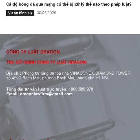
Cá độ bóng đá qua mạng có thể bị xử lý thế nào theo pháp luật?
30/05/2026
Vụ án hình sự
CÔNG TY LUẬT DRAGON
TRỤ SỞ CHÍNH CÔNG TY LUẬT DRAGON:
Địa chỉ:
Phòng 08 tầng 09 toà nhà VINACONEX DIAMOND TOWER,
số 459C Bạch Mai, phường Bạch Mai, thành phố Hà Nội.
Tổng đài tư vấn luật trực tuyến:
1900.599.979
Email:
dragonlawfirm@gmail.com