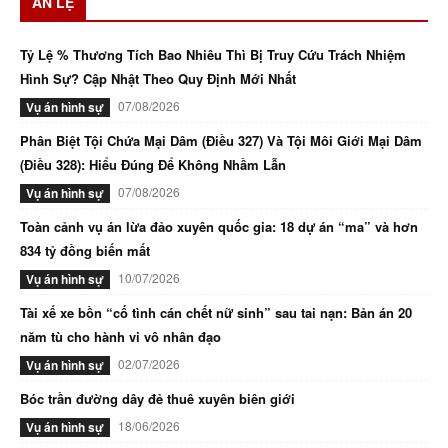
ÁN LỆ
Tỷ Lệ % Thương Tích Bao Nhiêu Thì Bị Truy Cứu Trách Nhiệm
Hình Sự? Cập Nhật Theo Quy Định Mới Nhất
07/08/2026
Vụ án hình sự
Phân Biệt Tội Chứa Mại Dâm (Điều 327) Và Tội Môi Giới Mại Dâm
(Điều 328): Hiểu Đúng Để Không Nhầm Lẫn
07/08/2026
Vụ án hình sự
Toàn cảnh vụ án lừa đảo xuyên quốc gia: 18 dự án “ma” và hơn
834 tỷ đồng biến mất
10/07/2026
Vụ án hình sự
Tài xế xe bồn “cố tình cán chết nữ sinh” sau tai nạn: Bản án 20
năm tù cho hành vi vô nhân đạo
02/07/2026
Vụ án hình sự
Bóc trần đường dây đẻ thuê xuyên biên giới
18/06/2026
Vụ án hình sự