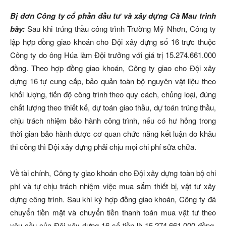
Bị đơn Công ty cổ phần đầu tư và xây dựng Cà Mau trình
bày:
Sau khi trúng thầu công trình Trường Mỹ Nhơn, Công ty
lập hợp đồng giao khoán cho Đội xây dựng số 16 trực thuộc
Công ty do ông Húa làm Đội trưởng với giá trị 15.274.661.000
đồng. Theo hợp đồng giao khoán, Công ty giao cho Đội xây
dựng 16 tự cung cấp, bảo quản toàn bộ nguyên vật liệu theo
khối lượng, tiến độ công trình theo quy cách, chủng loại, đúng
chất lượng theo thiết kế, dự toán giao thầu, dự toán trúng thầu,
chịu trách nhiệm bảo hành công trình, nếu có hư hỏng trong
thời gian bảo hành được cơ quan chức năng kết luận do khâu
thi công thì Đội xây dựng phải chịu mọi chi phí sửa chữa.
Về tài chính, Công ty giao khoán cho Đội xây dựng toàn bộ chi
phí và tự chịu trách nhiệm việc mua sắm thiết bị, vật tư xây
dựng công trình. Sau khi ký hợp đồng giao khoán, Công ty đã
chuyển tiền mặt và chuyển tiền thanh toán mua vật tư theo
yêu cầu của Đội xây dựng 16 số tiền là 15.274.661.000 đồng.