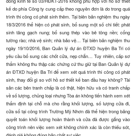
đồng kinh tế số 03/HĐKT-2016 không phù hợp với hồ sơ thiết
kế do phía Công ty cung cấp theo nguyên đơn là do trong quá
trình thi công có phát sinh thêm. Tại biên bản nghiệm thu ngày
18/3/2016 thể hiện có phát sinh, bổ sung một số chi tiết: phát
sinh tăng gạch nung; bổ sung thép vào bê tông nền; cổng
tường rào; nhà vệ sinh; nhà bảo vệ… Tại biên bản nghiệm thu
ngày 19/10/2016, Ban Quản lý dự án ĐTXD huyện Ba Tri có
yêu cầu bổ sung các chốt cửa, nẹp chắn… Tuy nhiên, cấp sơ
thẩm không thu thập các chứng cứ thu giữ tại Ban Quản lý dự
án ĐTXD huyện Ba Tri để xem xét quá trình thi công có phát
sinh, thay đổi gì so với hồ sơ thiết kế ban đầu hay không? Tài
sản các bên tranh chấp là có thật, hiện hữu và có tranh chấp
về số lượng, chủng loại nhưng Tòa án không tiến hành xem xét
thẩm định tại chỗ mà cho rằng khối lượng, số lượng cửa đi,
cửa sổ tại công trình Trường Mỹ Nhơn đã thể hiện trong bảng
quyết toán khối lượng hoàn thành và cửa đã được gắng vào
công trình nên việc xem xét không chính xác là còn thiếu sót,
đánh giá không đúng bản chất sự việc.