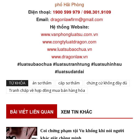
phố Hải Phòng
Điện thoại:
1900 599 979
/
098.301.9109
Email:
dragonlawfirm@gmail.com
Hệ thống Website:
www.vanphongluatsu.com.vn
www.congtyluatdragon.com
www.luatsubaochua.vn
www.dragonlaw.vn
#luatsubaochua #luatsutranhtung #luatsuhinhsu
#luatsudatdai
TỪ KHÓA
án sơ thẩm
cấp sơ thẩm
chứng cứ không đầy đủ
Tranh chấp về hợp đồng mua bán hàng hóa
BÀI VIẾT LIÊN QUAN
XEM TIN KHÁC
Coi chừng phạm tội Vu khống khi nói người
khác giật chồng mình