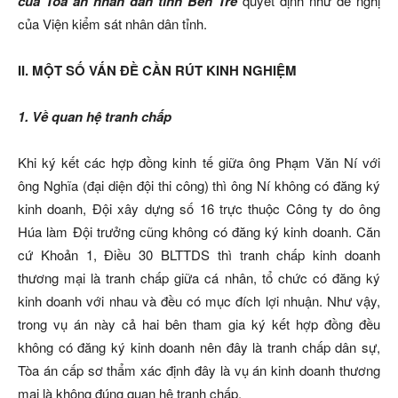
của Tòa án nhân dân tỉnh Bến Tre
quyết định như đề nghị
của Viện kiểm sát nhân dân tỉnh.
II. MỘT SỐ VẤN ĐỀ CẦN RÚT KINH NGHIỆM
1.
Về quan hệ tranh chấp
Khi ký kết các hợp đồng kinh tế giữa ông Phạm Văn Ní với
ông Nghĩa (đại diện đội thi công) thì ông Ní không có đăng ký
kinh doanh, Đội xây dựng số 16 trực thuộc Công ty do ông
Húa làm Đội trưởng cũng không có đăng ký kinh doanh. Căn
cứ Khoản 1, Điều 30 BLTTDS thì tranh chấp kinh doanh
thương mại là tranh chấp giữa cá nhân, tổ chức có đăng ký
kinh doanh với nhau và đều có mục đích lợi nhuận. Như vậy,
trong vụ án này cả hai bên tham gia ký kết hợp đồng đều
không có đăng ký kinh doanh nên đây là tranh chấp dân sự,
Tòa án cấp sơ thẩm xác định đây là vụ án kinh doanh thương
mại là không đúng quan hệ tranh chấp.