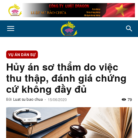
VỤ ÁN DÂN SỰ
Hủy án sơ thẩm do việc
thu thập, đánh giá chứng
cứ không đầy đủ
79
Bởi
Luat su bao chua
-
15/06/2020