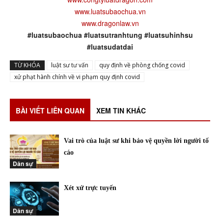
www.luatsubaochua.vn
www.dragonlaw.vn
#luatsubaochua #luatsutranhtung #luatsuhinhsu
#luatsudatdai
TỪ KHÓA
luật sư tư vấn
quy định về phòng chống covid
xử phạt hành chính về vi phạm quy định covid
BÀI VIẾT LIÊN QUAN
XEM TIN KHÁC
Vai trò của luật sư khi bảo vệ quyền lời người tố
cáo
Dân sự
Xét xử trực tuyến
Dân sự