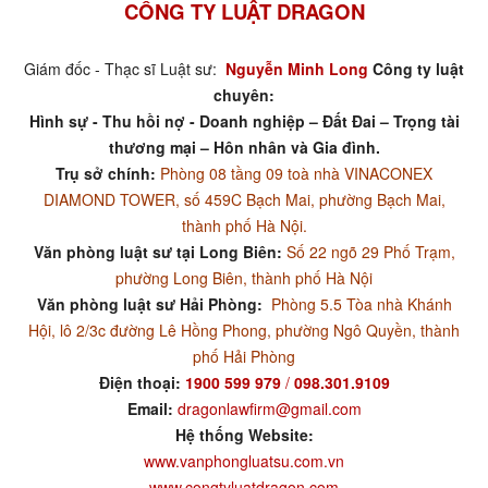
CÔNG TY LUẬT DRAGON
Giám đốc - Thạc sĩ Luật sư:
Nguyễn Minh Long
Công ty luật
chuyên:
Hình sự - Thu hồi nợ - Doanh nghiệp – Đất Đai – Trọng tài
thương mại – Hôn nhân và Gia đình.
Trụ sở chính:
Phòng 08 tầng 09 toà nhà VINACONEX
DIAMOND TOWER, số 459C Bạch Mai, phường Bạch Mai,
thành phố Hà Nội.
Văn phòng luật sư tại Long Biên:
Số 22 ngõ 29 Phố Trạm,
phường Long Biên, thành phố Hà Nội
Văn phòng luật sư Hải Phòng:
Phòng 5.5 Tòa nhà Khánh
Hội, lô 2/3c đường Lê Hồng Phong, phường Ngô Quyền, thành
phố Hải Phòng
Điện thoại:
1900 599 979
/
098.301.9109
Email:
dragonlawfirm@gmail.com
Hệ thống Website:
www.vanphongluatsu.com.vn
www.congtyluatdragon.com