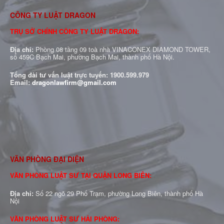
CÔNG TY LUẬT DRAGON
TRỤ SỞ CHÍNH CÔNG TY LUẬT DRAGON:
Địa chỉ:
Phòng 08 tầng 09 toà nhà VINACONEX DIAMOND TOWER,
số 459C Bạch Mai, phường Bạch Mai, thành phố Hà Nội.
Tổng đài tư vấn luật trực tuyến:
1900.599.979
Email:
dragonlawfirm@gmail.com
VĂN PHÒNG ĐẠI DIỆN
VĂN PHÒNG LUẬT SƯ TẠI QUẬN LONG BIÊN:
Địa chỉ:
Số 22 ngõ 29 Phố Trạm, phường Long Biên, thành phố Hà
Nội
VĂN PHÒNG LUẬT SƯ HẢI PHÒNG: