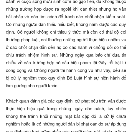
cảnh vì cuộc sống mưu sinh cơm áo gạo tiền, dù không thuộc
những trường hợp được ra ngoài khi cần thiết nhưng họ vẫn
bất chấp và còn tìm cách để tránh các chốt chặn kiểm soát.
Có những người dân thiếu hiểu biết, không nắm được các quy
định. Có người không chỉ thiếu ý thức mà còn có thái độ coi
thường pháp luật, coi thường những người thực hiện nhiệm vụ
ở các chốt chặn dẫn đến họ có các hành vi chống đối có thể
chịu trách nhiệm hình sự. Những ngày qua báo chí đưa tin
nhiều về các trường hợp có dấu hiệu phạm tội Gây rối trật tư
công cộng và Chống người thi hành công vụ như vậy, đều sẽ
bị xử lý nghiêm theo quy định Bộ Luật hình sự hiện hành để
làm gương cho người khác.
Khách quan đánh giá các quy định xử phạt nêu trên vẫn được
thực hiện hiệu quả trong những ngày dãn cách, tuy nhiên
không thể tránh khỏi những mặt bất cập đó là xử lý chưa
nghiêm hoặc là có những người dân bị phạt oan do sự áp dụng
quy định còn khá cứng nhắc của người giám sát, ví dụ trường