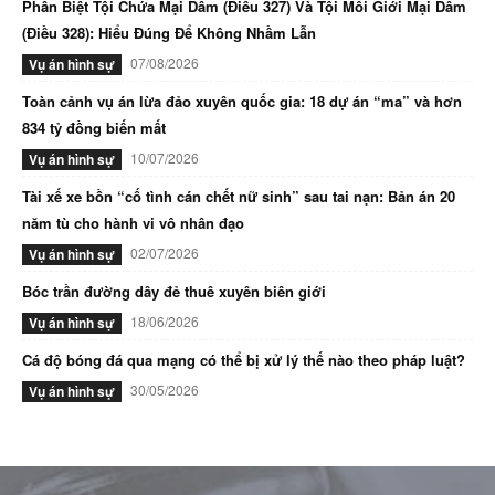
Phân Biệt Tội Chứa Mại Dâm (Điều 327) Và Tội Môi Giới Mại Dâm
(Điều 328): Hiểu Đúng Để Không Nhầm Lẫn
07/08/2026
Vụ án hình sự
Toàn cảnh vụ án lừa đảo xuyên quốc gia: 18 dự án “ma” và hơn
834 tỷ đồng biến mất
10/07/2026
Vụ án hình sự
Tài xế xe bồn “cố tình cán chết nữ sinh” sau tai nạn: Bản án 20
năm tù cho hành vi vô nhân đạo
02/07/2026
Vụ án hình sự
Bóc trần đường dây đẻ thuê xuyên biên giới
18/06/2026
Vụ án hình sự
Cá độ bóng đá qua mạng có thể bị xử lý thế nào theo pháp luật?
30/05/2026
Vụ án hình sự