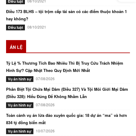
08/10/2021
Điều luật
Điều 173 BLHS – tội trộm cắp tài sản có các điểm thuộc khoản 1
hay không?
08/10/2021
Điều luật
ÁN LỆ
Tỷ Lệ % Thương Tích Bao Nhiêu Thì Bị Truy Cứu Trách Nhiệm
Hình Sự? Cập Nhật Theo Quy Định Mới Nhất
07/08/2026
Vụ án hình sự
Phân Biệt Tội Chứa Mại Dâm (Điều 327) Và Tội Môi Giới Mại Dâm
(Điều 328): Hiểu Đúng Để Không Nhầm Lẫn
07/08/2026
Vụ án hình sự
Toàn cảnh vụ án lừa đảo xuyên quốc gia: 18 dự án “ma” và hơn
834 tỷ đồng biến mất
10/07/2026
Vụ án hình sự