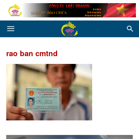
rao ban cmtnd