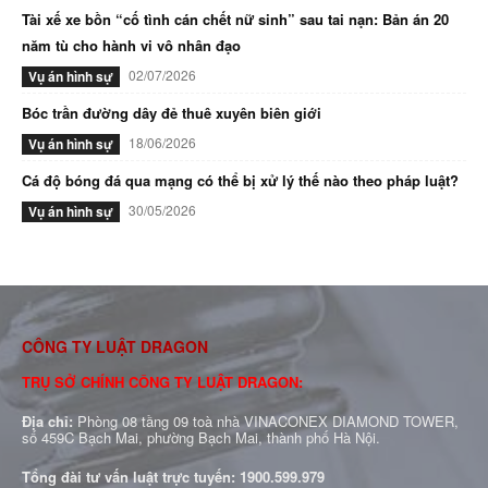
Tài xế xe bồn “cố tình cán chết nữ sinh” sau tai nạn: Bản án 20
năm tù cho hành vi vô nhân đạo
02/07/2026
Vụ án hình sự
Bóc trần đường dây đẻ thuê xuyên biên giới
18/06/2026
Vụ án hình sự
Cá độ bóng đá qua mạng có thể bị xử lý thế nào theo pháp luật?
30/05/2026
Vụ án hình sự
CÔNG TY LUẬT DRAGON
TRỤ SỞ CHÍNH CÔNG TY LUẬT DRAGON:
Địa chỉ:
Phòng 08 tầng 09 toà nhà VINACONEX DIAMOND TOWER,
số 459C Bạch Mai, phường Bạch Mai, thành phố Hà Nội.
Tổng đài tư vấn luật trực tuyến:
1900.599.979