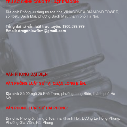
TRỤ SỞ CHÍNH CÔNG TY LUẬT DRAGON:
Địa chỉ:
Phòng 08 tầng 09 toà nhà VINACONEX DIAMOND TOWER,
số 459C Bạch Mai, phường Bạch Mai, thành phố Hà Nội.
Tổng đài tư vấn luật trực tuyến:
1900.599.979
Email:
dragonlawfirm@gmail.com
VĂN PHÒNG ĐẠI DIỆN
VĂN PHÒNG LUẬT SƯ TẠI QUẬN LONG BIÊN:
Địa chỉ:
Số 22 ngõ 29 Phố Trạm, phường Long Biên, thành phố Hà
Nội
VĂN PHÒNG LUẬT SƯ HẢI PHÒNG:
Địa chỉ:
Phòng 5, Tầng 5 Tòa nhà Khánh Hội, Đường Lê Hồng Phong,
Phường Gia Viên, Hải Phòng