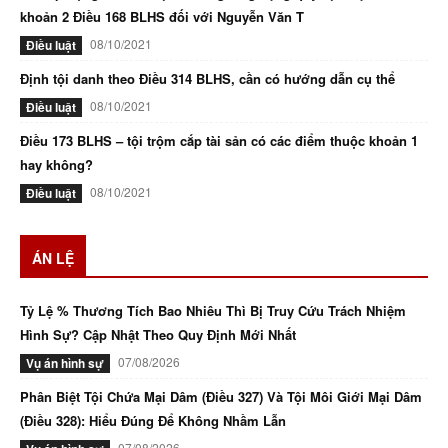
khoản 2 Điều 168 BLHS đối với Nguyễn Văn T
08/10/2021
Điều luật
Định tội danh theo Điều 314 BLHS, cần có hướng dẫn cụ thể
08/10/2021
Điều luật
Điều 173 BLHS – tội trộm cắp tài sản có các điểm thuộc khoản 1
hay không?
08/10/2021
Điều luật
ÁN LỆ
Tỷ Lệ % Thương Tích Bao Nhiêu Thì Bị Truy Cứu Trách Nhiệm
Hình Sự? Cập Nhật Theo Quy Định Mới Nhất
07/08/2026
Vụ án hình sự
Phân Biệt Tội Chứa Mại Dâm (Điều 327) Và Tội Môi Giới Mại Dâm
(Điều 328): Hiểu Đúng Để Không Nhầm Lẫn
07/08/2026