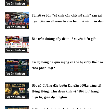
Vụ án hình sự
Tài xế xe bồn “cố tình cán chết nữ sinh” sau tai
nạn: Bản án 20 năm tù cho hành vi vô nhân đạo
Vụ án hình sự
Bóc trần đường dây đẻ thuê xuyên biên giới
Vụ án hình sự
Cá độ bóng đá qua mạng có thể bị xử lý thế nào
theo pháp luật?
Vụ án hình sự
Bóc gỡ đường dây buôn lậu gần 300kg vàng từ
Hồng Kông: Thủ đoạn tinh vị “Đội lốt” hàng
Vụ án hình sự
điện tử, giao dịch nghìn...