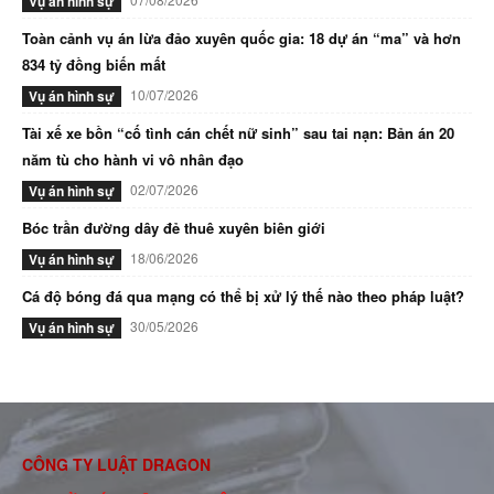
Vụ án hình sự
Toàn cảnh vụ án lừa đảo xuyên quốc gia: 18 dự án “ma” và hơn
834 tỷ đồng biến mất
10/07/2026
Vụ án hình sự
Tài xế xe bồn “cố tình cán chết nữ sinh” sau tai nạn: Bản án 20
năm tù cho hành vi vô nhân đạo
02/07/2026
Vụ án hình sự
Bóc trần đường dây đẻ thuê xuyên biên giới
18/06/2026
Vụ án hình sự
Cá độ bóng đá qua mạng có thể bị xử lý thế nào theo pháp luật?
30/05/2026
Vụ án hình sự
CÔNG TY LUẬT DRAGON