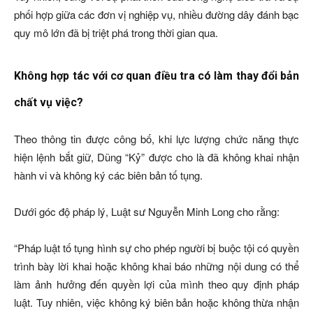
phối hợp giữa các đơn vị nghiệp vụ, nhiều đường dây đánh bạc
quy mô lớn đã bị triệt phá trong thời gian qua.
Không hợp tác với cơ quan điều tra có làm thay đổi bản
chất vụ việc?
Theo thông tin được công bố, khi lực lượng chức năng thực
hiện lệnh bắt giữ, Dũng “Kỷ” được cho là đã không khai nhận
hành vi và không ký các biên bản tố tụng.
Dưới góc độ pháp lý, Luật sư Nguyễn Minh Long cho rằng:
“Pháp luật tố tụng hình sự cho phép người bị buộc tội có quyền
trình bày lời khai hoặc không khai báo những nội dung có thể
làm ảnh hưởng đến quyền lợi của mình theo quy định pháp
luật. Tuy nhiên, việc không ký biên bản hoặc không thừa nhận