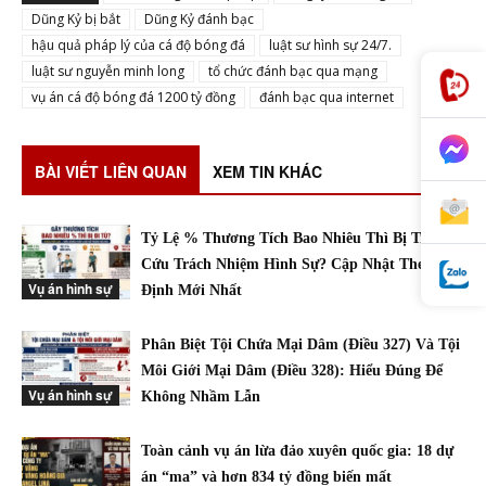
Dũng Kỷ bị bắt
Dũng Kỷ đánh bạc
hậu quả pháp lý của cá độ bóng đá
luật sư hình sự 24/7.
luật sư nguyễn minh long
tổ chức đánh bạc qua mạng
vụ án cá độ bóng đá 1200 tỷ đồng
đánh bạc qua internet
BÀI VIẾT LIÊN QUAN
XEM TIN KHÁC
Tỷ Lệ % Thương Tích Bao Nhiêu Thì Bị Truy
Cứu Trách Nhiệm Hình Sự? Cập Nhật Theo Quy
Vụ án hình sự
Định Mới Nhất
Phân Biệt Tội Chứa Mại Dâm (Điều 327) Và Tội
Môi Giới Mại Dâm (Điều 328): Hiểu Đúng Để
Vụ án hình sự
Không Nhầm Lẫn
Toàn cảnh vụ án lừa đảo xuyên quốc gia: 18 dự
án “ma” và hơn 834 tỷ đồng biến mất