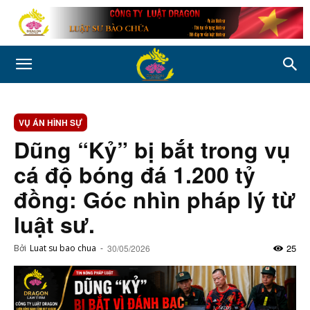
VỤ ÁN HÌNH SỰ
Dũng “Kỷ” bị bắt trong vụ
cá độ bóng đá 1.200 tỷ
đồng: Góc nhìn pháp lý từ
luật sư.
25
Bởi
Luat su bao chua
-
30/05/2026