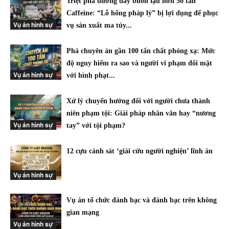
Triệt phá đường dây buôn lậu hơn 50 tấn
Caffeine: “Lỗ hổng pháp lý” bị lợi dụng để phục
Vụ án hình sự
vụ sản xuất ma túy...
Phá chuyên án gần 100 tấn chất phóng xạ: Mức
độ nguy hiểm ra sao và người vi phạm đối mặt
Vụ án hình sự
với hình phạt...
Xử lý chuyển hướng đối với người chưa thành
niên phạm tội: Giải pháp nhân văn hay “nương
Vụ án hình sự
tay” với tội phạm?
12 cựu cảnh sát ‘giải cứu người nghiện’ lĩnh án
Vụ án hình sự
Vụ án tổ chức đánh bạc và đánh bạc trên không
gian mạng
Vụ án hình sự