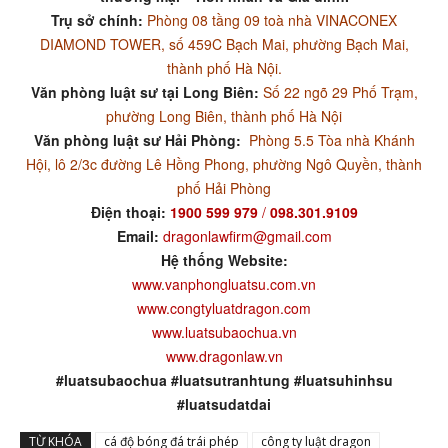
Trụ sở chính:
Phòng 08 tầng 09 toà nhà VINACONEX
DIAMOND TOWER, số 459C Bạch Mai, phường Bạch Mai,
thành phố Hà Nội.
Văn phòng luật sư tại Long Biên:
Số 22 ngõ 29 Phố Trạm,
phường Long Biên, thành phố Hà Nội
Văn phòng luật sư Hải Phòng:
Phòng 5.5 Tòa nhà Khánh
Hội, lô 2/3c đường Lê Hồng Phong, phường Ngô Quyền, thành
phố Hải Phòng
Điện thoại:
1900 599 979
/
098.301.9109
Email:
dragonlawfirm@gmail.com
Hệ thống Website:
www.vanphongluatsu.com.vn
www.congtyluatdragon.com
www.luatsubaochua.vn
www.dragonlaw.vn
#luatsubaochua #luatsutranhtung #luatsuhinhsu
#luatsudatdai
TỪ KHÓA
cá độ bóng đá trái phép
công ty luật dragon